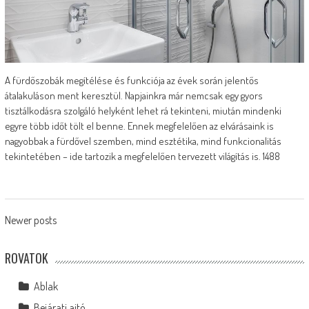
A fürdőszobák megítélése és funkciója az évek során jelentős
átalakuláson ment keresztül. Napjainkra már nemcsak egy gyors
tisztálkodásra szolgáló helyként lehet rá tekinteni, miután mindenki
egyre több időt tölt el benne. Ennek megfelelően az elvárásaink is
nagyobbak a fürdővel szemben, mind esztétika, mind funkcionalitás
tekintetében – ide tartozik a megfelelően tervezett világítás is. 1488
Posts
Newer posts
navigation
ROVATOK
Ablak
Bejárati ajtó