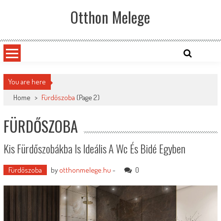
Skip
Otthon Melege
to
content
You are here
Home
>
Fürdőszoba
(Page 2)
FÜRDŐSZOBA
Kis Fürdőszobákba Is Ideális A Wc És Bidé Egyben
Fürdőszoba
by
otthonmelege.hu
-
0