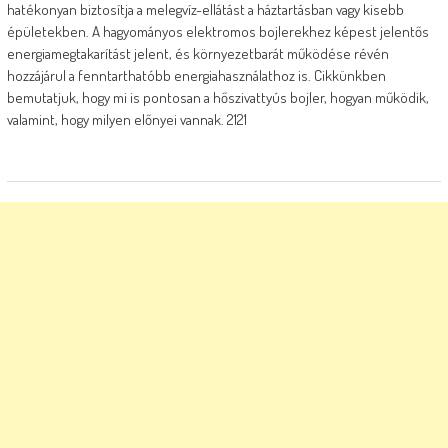
hatékonyan biztosítja a melegvíz-ellátást a háztartásban vagy kisebb
épületekben. A hagyományos elektromos bojlerekhez képest jelentős
energiamegtakarítást jelent, és környezetbarát működése révén
hozzájárul a fenntarthatóbb energiahasználathoz is. Cikkünkben
bemutatjuk, hogy mi is pontosan a hőszivattyús bojler, hogyan működik,
valamint, hogy milyen előnyei vannak. 2121