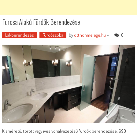
Furcsa Alakú Fürdők Berendezése
Lakberendezés
Fürdőszoba
by
otthonmelege.hu
-
0
Kisméretű, törött vagy íves vonalvezetésű fürdők berendezése. 690