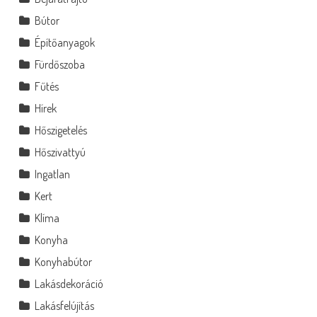
Bútor
Építőanyagok
Fürdőszoba
Fűtés
Hírek
Hőszigetelés
Hőszivattyú
Ingatlan
Kert
Klíma
Konyha
Konyhabútor
Lakásdekoráció
Lakásfelújítás