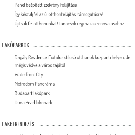
Panel beépített szekrény felújítása
Így készülj fel az új otthonfelújítási támogatásra!
Újítsuk fel otthonunkat! Tanácsok régi házak renoválásához
LAKÓPARKOK
Dagály Residence: Fiatalos stílusú otthonok központi helyen, de
mégis védve a város zajától
Waterfront City
Metrodom Panoráma
Budapart lakópark
Duna Pearl lakópark
LAKBERENDEZÉS