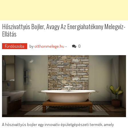
Hőszivattyús Bojler, Avagy Az Energiahatékony Melegvíz-
Ellátás
Fürdőszoba
by
otthonmelege.hu
-
0
A hőszivattyús bojler egy innovatív épületgépészeti termék, amely