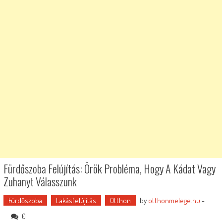
Fürdőszoba Felújítás: Örök Probléma, Hogy A Kádat Vagy
Zuhanyt Válasszunk
Fürdőszoba
Lakásfelújítás
Otthon
by
otthonmelege.hu
-
0