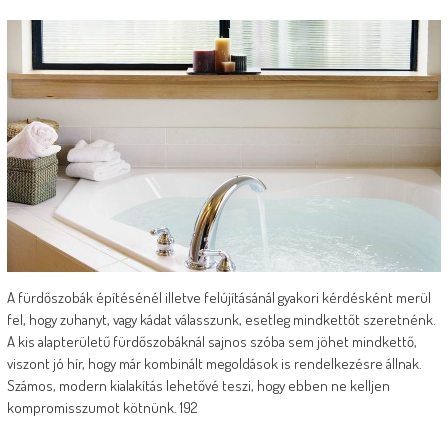
A fürdőszobák építésénél illetve felújításánál gyakori kérdésként merül
fel, hogy zuhanyt, vagy kádat válasszunk, esetleg mindkettőt szeretnénk.
A kis alapterületű fürdőszobáknál sajnos szóba sem jöhet mindkettő,
viszont jó hír, hogy már kombinált megoldások is rendelkezésre állnak.
Számos, modern kialakítás lehetővé teszi, hogy ebben ne kelljen
kompromisszumot kötnünk. 192