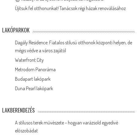
Újítsuk fel otthonunkat! Tanácsok régi házak renoválásához
LAKÓPARKOK
Dagály Residence: Fiatalos stílusú otthonok központi helyen, de
mégis védve a város zajától
Waterfront City
Metrodom Panoráma
Budapart lakópark
Duna Pearl lakópark
LAKBERENDEZÉS
A stílusos terek művészete – hogyan varázsold egyedivé
előszobádat