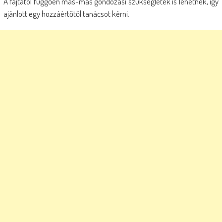
A fajtától függően más-más gondozási szükségletek is lehetnek, így
ajánlott egy hozzáértőtől tanácsot kérni.