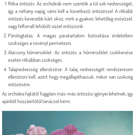
Ritka öntözés: Az orchideák nem szeretik a túl sok nedvességet,
így a néhány napig várni kell a következő öntözéssel. A ritkább
öntözés kevesebb kárt okoz, mint a gyakori, lehetőleg esővízzel,
vagy felforralt lehűtött vízzel öntözzünk.
Párologtatás: A magas páratartalom biztosítása érdekében
szükséges a növényt permetezni.
Alacsony hőmérséklet: Az öntözés a hőmérséklet csökkenése
esetén ritkábban szükséges.
Talajnedvesség ellenőrzése: A talaj nedvességét rendszeresen
ellenőrizni kell, azért hogy megállapíthassuk, mikor van szükség
öntözésére.
Az orchidea fajtától függően más-más öntözési igényei lehetnek, így
ajánlott hozzáértőtől tanácsot kérni.