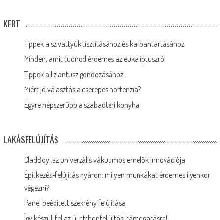
KERT
Tippek a szivattyúk tisztításához és karbantartásához
Minden, amit tudnod érdemes az eukaliptuszról
Tippek a liziantusz gondozásához
Miért jó választás a cserepes hortenzia?
Egyre népszerűbb a szabadtéri konyha
LAKÁSFELÚJÍTÁS
CladBoy: az univerzális vákuumos emelők innovációja
Építkezés-felújítás nyáron: milyen munkákat érdemes ilyenkor
végezni?
Panel beépített szekrény felújítása
Így készülj fel az új otthonfelújítási támogatásra!