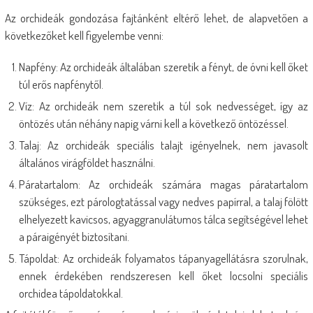
Az orchideák gondozása fajtánként eltérő lehet, de alapvetően a
következőket kell figyelembe venni:
Napfény: Az orchideák általában szeretik a fényt, de óvni kell őket
túl erős napfénytől.
Víz: Az orchideák nem szeretik a túl sok nedvességet, így az
öntözés után néhány napig várni kell a következő öntözéssel.
Talaj: Az orchideák speciális talajt igényelnek, nem javasolt
általános virágföldet használni.
Páratartalom: Az orchideák számára magas páratartalom
szükséges, ezt párologtatással vagy nedves papírral, a talaj fölött
elhelyezett kavicsos, agyaggranulátumos tálca segítségével lehet
a páraigényét biztosítani.
Tápoldat: Az orchideák folyamatos tápanyagellátásra szorulnak,
ennek érdekében rendszeresen kell őket locsolni speciális
orchidea tápoldatokkal.