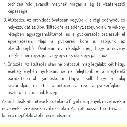
orchidea föld javasolt, melynek magas a lég és vízáteresztő
képessége.
Átültetés: Az orchideát óvatosan vegyük ki a régi edényből, és
helyezzük át az újba. Töltsük fel az edényt, szórjunk alulra vékony
rétegben agyaggranulátumot, és a gyökérzetét oszlassuk el
egyenletesen. Majd a gyökerek köré is szórjunk az
ültetőközegből. Óvatosan nyomkodjuk meg, hogy a növény
megfelelően rögzüljön, vagy egy rögzítsük egy pálcához.
Öntözés: Az átültetés után ne öntözzük meg legalább két hétig,
esetleg enyhén nyirkosan, de ne felejtsünk el a megfelelő
páratartalomról gondoskodni. Hagyni kell, hogy a talaj
kiszáradjon, mielőtt újra öntöznénk, mivel a gyökérfejlődést
ösztönzi a szárazabb közeg.
Az orchideák átültetése körültekintő figyelmet igényel, mivel ezek a
növények érzékenyek a változásokra. Ajánlott hozzáértőtől tanácsot
kérni a megfelelő átültetési módszerről.