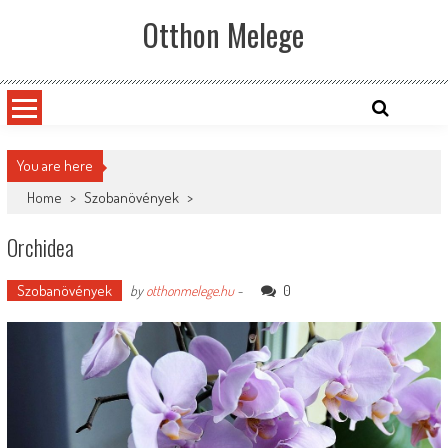
Skip
Otthon Melege
to
content
You are here
Home
>
Szobanövények
>
Orchidea
Szobanövények
0
by
otthonmelege.hu
-