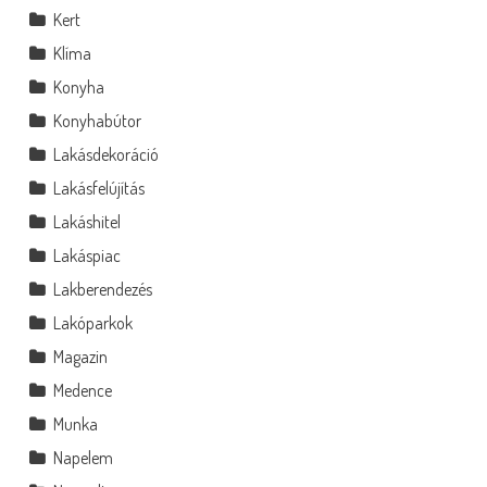
Kert
Klíma
Konyha
Konyhabútor
Lakásdekoráció
Lakásfelújítás
Lakáshitel
Lakáspiac
Lakberendezés
Lakóparkok
Magazin
Medence
Munka
Napelem