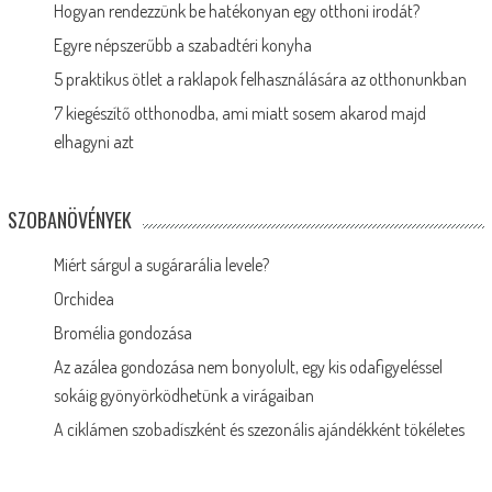
Hogyan rendezzünk be hatékonyan egy otthoni irodát?
Egyre népszerűbb a szabadtéri konyha
5 praktikus ötlet a raklapok felhasználására az otthonunkban
7 kiegészítő otthonodba, ami miatt sosem akarod majd
elhagyni azt
SZOBANÖVÉNYEK
Miért sárgul a sugárarália levele?
Orchidea
Bromélia gondozása
Az azálea gondozása nem bonyolult, egy kis odafigyeléssel
sokáig gyönyörködhetünk a virágaiban
A ciklámen szobadíszként és szezonális ajándékként tökéletes