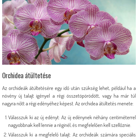
Orchidea átültetése
Az orchideák átültetésére egy idő után szükség lehet, például ha a
növény új talajt igényel a régi összetöpörödött, vagy ha már túl
nagyra nőtt a régi edényéhez képest. Az orchidea átültetés menete:
Válasszuk ki az új edényt: Az új edénynek néhány centiméterrel
nagyobbnak kell lennie a réginél, és megfelelően kell szellőznie.
Válasszuk ki a megfelelő talajt: Az orchideák számára speciális