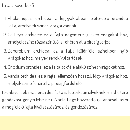
fajta a következő:
Phalaenopsis orchidea: a leggyakrabban előforduló orchidea
fajta, amelynek színes virágai vannak.
Cattleya orchidea: ez a fajta nagyméretű, szép virágokat hoz,
amelyek színe rózsaszínűtől a fehéren át a pirosig terjed.
Dendrobium orchidea: ez a fajta különféle színekben nyíló
virágokat hoz, melyek rendkívül tartósak.
Oncidium orchidea: ez a fajta sokféle alakú színes virágokat hoz.
Vanda orchidea: ez a fajta jellemzően hosszú, lógó virágokat hoz,
melyek színe fehértől a pirosig fordul elő.
Ezenkívül sok más orchidea fajta is létezik, amelyeknek mind eltérő
gondozási igényei lehetnek. Ajánlott egy hozzáértőtől tanácsot kérni
a megfelelő fajta kiválasztásához, és gondozásához.