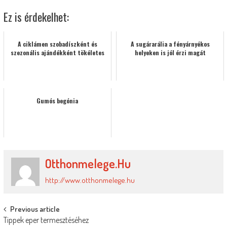
Ez is érdekelhet:
A ciklámen szobadíszként és
A sugárarália a fényárnyékos
szezonális ajándékként tökéletes
helyeken is jól érzi magát
Gumós begónia
Otthonmelege.hu
http://www.otthonmelege.hu
Post
Previous article
Tippek eper termesztéséhez