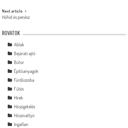
navigation
Next article
Hőhíd és penész
ROVATOK
Ablak
Bejárati ajtó
Bútor
Építőanyagok
Fürdőszoba
Fűtés
Hírek
Hőszigetelés
Hőszivattyú
Ingatlan