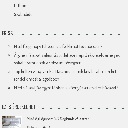
Otthon
Szabadidő
FRISS
Mitől függ, hogy tehetünk-e fel klímát Budapesten?
Ágyneműhuzat választás tudatosan: apró részletek, amelyek
sokat számítanak az alvásminőségben
Top kültéri világítások a Hasznos Holmik kínálatából: ezeket
rendelik most a legtöbben
Miért választják egyre többen a könnyűszerkezetes házakat?
EZ IS ÉRDEKELHET
Minőségi ágyneműk? Segítünk választani!
Posted on
0