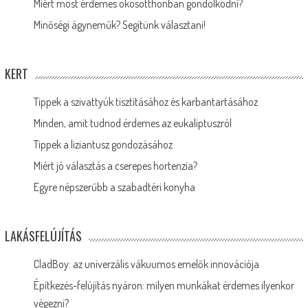
Miért most érdemes okosotthonban gondolkodni?
Minőségi ágyneműk? Segítünk választani!
KERT
Tippek a szivattyúk tisztításához és karbantartásához
Minden, amit tudnod érdemes az eukaliptuszról
Tippek a liziantusz gondozásához
Miért jó választás a cserepes hortenzia?
Egyre népszerűbb a szabadtéri konyha
LAKÁSFELÚJÍTÁS
CladBoy: az univerzális vákuumos emelők innovációja
Építkezés-felújítás nyáron: milyen munkákat érdemes ilyenkor
végezni?