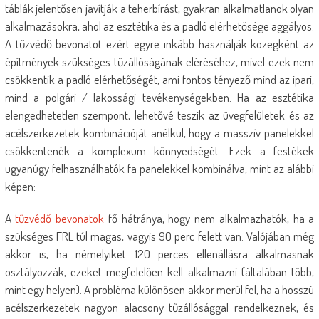
táblák jelentősen javítják a teherbírást, gyakran alkalmatlanok olyan
alkalmazásokra, ahol az esztétika és a padló elérhetősége aggályos.
A tűzvédő bevonatot ezért egyre inkább használják közegként az
építmények szükséges tűzállóságának eléréséhez, mivel ezek nem
csökkentik a padló elérhetőségét, ami fontos tényező mind az ipari,
mind a polgári / lakossági tevékenységekben. Ha az esztétika
elengedhetetlen szempont, lehetővé teszik az üvegfelületek és az
acélszerkezetek kombinációját anélkül, hogy a masszív panelekkel
csökkentenék a komplexum könnyedségét. Ezek a festékek
ugyanúgy felhasználhatók fa panelekkel kombinálva, mint az alábbi
képen:
A
tűzvédő bevonatok
fő hátránya, hogy nem alkalmazhatók, ha a
szükséges FRL túl magas, vagyis 90 perc felett van. Valójában még
akkor is, ha némelyiket 120 perces ellenállásra alkalmasnak
osztályozzák, ezeket megfelelően kell alkalmazni (általában több,
mint egy helyen). A probléma különösen akkor merül fel, ha a hosszú
acélszerkezetek nagyon alacsony tűzállósággal rendelkeznek, és