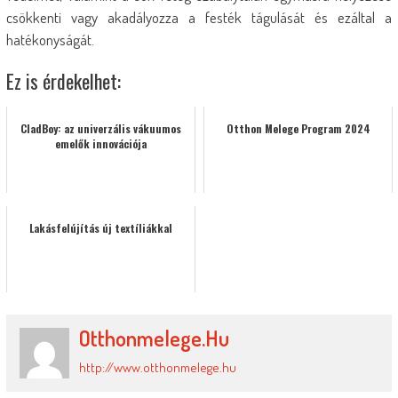
csökkenti vagy akadályozza a festék tágulását és ezáltal a
hatékonyságát.
Ez is érdekelhet:
CladBoy: az univerzális vákuumos
Otthon Melege Program 2024
emelők innovációja
Lakásfelújítás új textíliákkal
Otthonmelege.hu
http://www.otthonmelege.hu