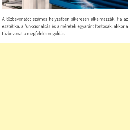
A tűzbevonatot számos helyzetben sikeresen alkalmazzák. Ha az
esztétika, a funkcionalitás és a méretek egyaránt fontosak, akkor a
tűzbevonat a megfelelő megoldás.