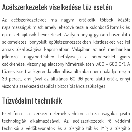
Acélszerkezetek viselkedése tűz esetén
Az acélszerkezeteket ma nagyra értékelik többek között
rugalmasságuk miatt, amely lehetővé teszi a különböző formák és
építészeti újítások bevezetését. Az ilyen anyag gyakori használata
sokemeletes, bonyolult épületszerkezetekben kérdéseket vet fel
annak tűzállóságával kapcsolatban. Valójában az acél mechanikai
jellemzőit nagymértékben befolyásolja a hőmérséklet gyors
csökkenése, viszonylag alacsony hőmérsékleten (400 – 600 C°). A
tűznek kitett acélgerenda ellenállása általában nem haladja meg a
30 percet, ami jóval az általános 60-90 perc alatti érték, ennyi
viszont a szerkezeti stabilitás biztosításához szükséges.
Tűzvédelmi technikák
Ezért fontos a szerkezeti elemek védelme a tűzállóságukat javító
technológiák alkalmazásával. Az acélszerkezetek fő védelmi
technikái a védőbevonatok és a tűzgátló táblák. Míg a tűzgátló