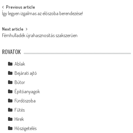
Post
Previous article
Így legyen izgalmas az előszoba berendezése!
navigation
Next article
Fémhulladék újrahasznosítás szakszerűen
ROVATOK
Ablak
Bejárati ajtó
Bútor
Építőanyagok
Fürdőszoba
Fűtés
Hírek
Hőszigetelés