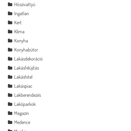
Hőszivattyú
Ingatlan
Kert
Klíma
Konyha
Konyhabútor
Lakásdekoráció
Lakásfelújítás
Lakáshitel
Lakáspiac
Lakberendezés
Lakóparkok
Magazin
Medence