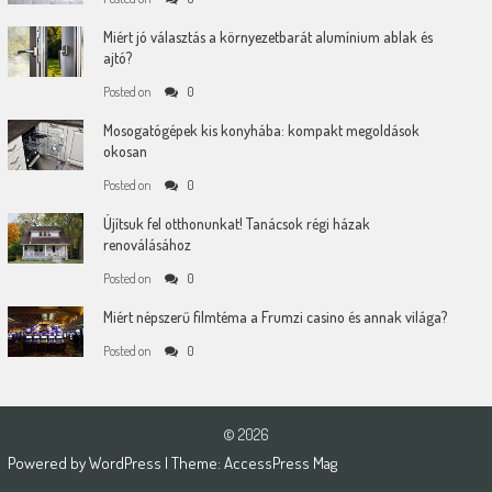
Miért jó választás a környezetbarát alumínium ablak és
ajtó?
Posted on
0
Mosogatógépek kis konyhába: kompakt megoldások
okosan
Posted on
0
Újítsuk fel otthonunkat! Tanácsok régi házak
renoválásához
Posted on
0
Miért népszerű filmtéma a Frumzi casino és annak világa?
Posted on
0
© 2026
Powered by
WordPress
| Theme:
AccessPress Mag