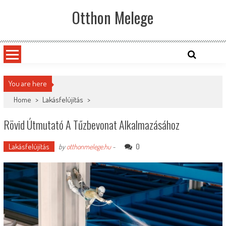
Skip
Otthon Melege
to
content
You are here
Home
>
Lakásfelújítás
>
Rövid Útmutató A Tűzbevonat Alkalmazásához
Lakásfelújítás
0
by
otthonmelege.hu
-