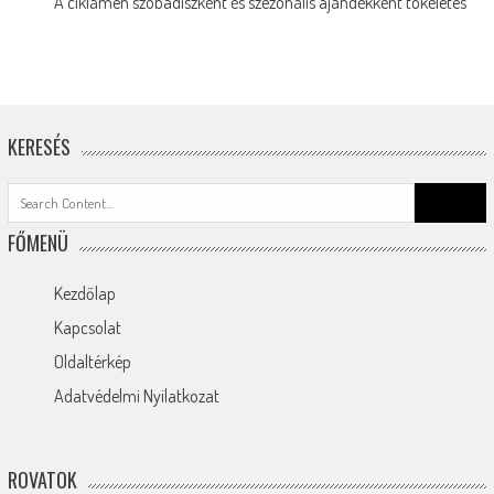
A ciklámen szobadíszként és szezonális ajándékként tökéletes
KERESÉS
Search
for:
FŐMENÜ
Kezdőlap
Kapcsolat
Oldaltérkép
Adatvédelmi Nyilatkozat
ROVATOK