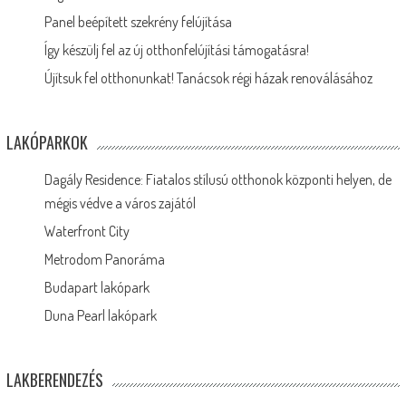
Panel beépített szekrény felújítása
Így készülj fel az új otthonfelújítási támogatásra!
Újítsuk fel otthonunkat! Tanácsok régi házak renoválásához
LAKÓPARKOK
Dagály Residence: Fiatalos stílusú otthonok központi helyen, de
mégis védve a város zajától
Waterfront City
Metrodom Panoráma
Budapart lakópark
Duna Pearl lakópark
LAKBERENDEZÉS