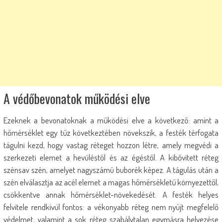
A védőbevonatok működési elve
Ezeknek a bevonatoknak a működési elve a következő: amint a
hőmérséklet egy tűz következtében növekszik, a festék térfogata
tágulni kezd, hogy vastag réteget hozzon létre, amely megvédi a
szerkezeti elemet a hevüléstől és az égéstől. A kibővített réteg
szénsav szén, amelyet nagyszámú buborék képez. A tágulás után a
szén elválasztja az acél elemet a magas hőmérsékletű környezettől,
csökkentve annak hőmérséklet-növekedését. A festék helyes
felvitele rendkívül fontos: a vékonyabb réteg nem nyújt megfelelő
védelmet, valamint a sok réteg szabálytalan egymásra helyezése