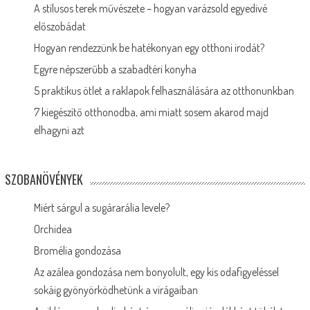
A stílusos terek művészete – hogyan varázsold egyedivé
előszobádat
Hogyan rendezzünk be hatékonyan egy otthoni irodát?
Egyre népszerűbb a szabadtéri konyha
5 praktikus ötlet a raklapok felhasználására az otthonunkban
7 kiegészítő otthonodba, ami miatt sosem akarod majd
elhagyni azt
SZOBANÖVÉNYEK
Miért sárgul a sugárarália levele?
Orchidea
Bromélia gondozása
Az azálea gondozása nem bonyolult, egy kis odafigyeléssel
sokáig gyönyörködhetünk a virágaiban