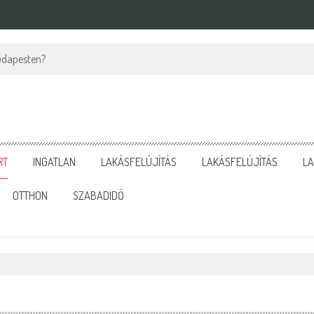
ó részletek, amelyek sokat számítanak az alvásminőségben
RT
INGATLAN
LAKÁSFELÚJÍTÁS
LAKÁSFELÚJÍTÁS
LA
OTTHON
SZABADIDŐ