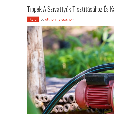
Tippek A Szivattyúk Tisztításához És 
Kert
by
otthonmelege.hu
-