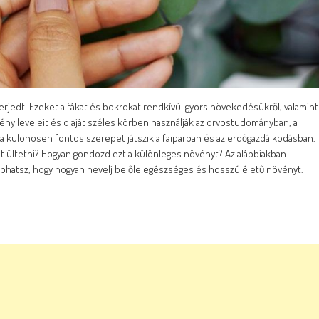
erjedt. Ezeket a fákat és bokrokat rendkívül gyors növekedésükről, valamint
övény leveleit és olaját széles körben használják az orvostudományban, a
fája különösen fontos szerepet játszik a faiparban és az erdőgazdálkodásban.
át ültetni? Hogyan gondozd ezt a különleges növényt? Az alábbiakban
kaphatsz, hogy hogyan nevelj belőle egészséges és hosszú életű növényt.