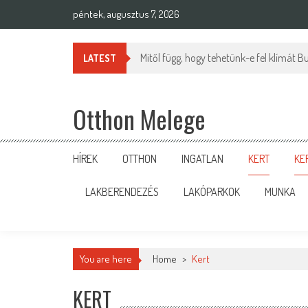
Skip
péntek, augusztus 7, 2026
to
content
Ágyneműhuzat választás tudatosan: apr
LATEST
Otthon Melege
HÍREK
OTTHON
INGATLAN
KERT
KE
LAKBERENDEZÉS
LAKÓPARKOK
MUNKA
You are here
Home
>
Kert
KERT