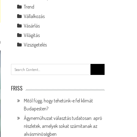
Trend
Vállalkozás
Vásárlás
Világítás
0
Vízszigetelés
Search
for:
FRISS
Mitől függ, hogy tehetünk-e fel klímát
Budapesten?
Ágyneműhuzat választás tudatosan: apró
részletek, amelyek sokat számítanak az
alvásminőségben