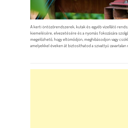
A kerti öntözőrendszerek, kutak és egyéb vízellátó rend
kiemelésére, elvezetésére és a nyomás fokozására szolgál
megelőzhető, hogy eltömődjön, meghibásodjon vagy csökk
amelyekkel éveken át biztosíthatod a szivattyú zavartalan