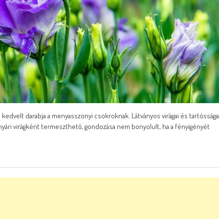
, kedvelt darabja a menyasszonyi csokroknak. Látványos virágai és tartóssága
nyári virágként termeszthető, gondozása nem bonyolult, ha a fényigényét