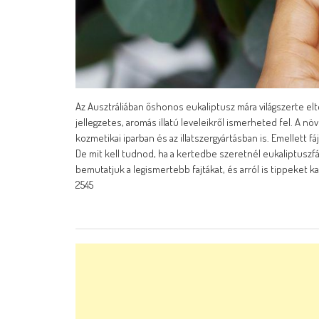
Az Ausztráliában őshonos eukaliptusz mára világszerte elt
jellegzetes, aromás illatú leveleikről ismerheted fel. A n
kozmetikai iparban és az illatszergyártásban is. Emellett 
De mit kell tudnod, ha a kertedbe szeretnél eukaliptuszf
bemutatjuk a legismertebb fajtákat, és arról is tippeket 
2545