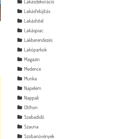
Lakásdekoráció
Lakásfelújítás
Lakáshitel
Lakáspiac
Lakberendezés
Lakóparkok
Magazin
Medence
Munka
Napelem
Nappali
Otthon
Szabadidő
Szauna
Szobanövények