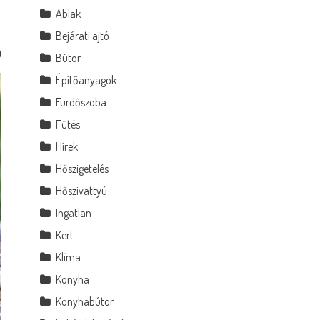
Ablak
Bejárati ajtó
0
Bútor
Építőanyagok
Fürdőszoba
Fűtés
Hírek
Hőszigetelés
Hőszivattyú
Ingatlan
Kert
Klíma
Konyha
Konyhabútor