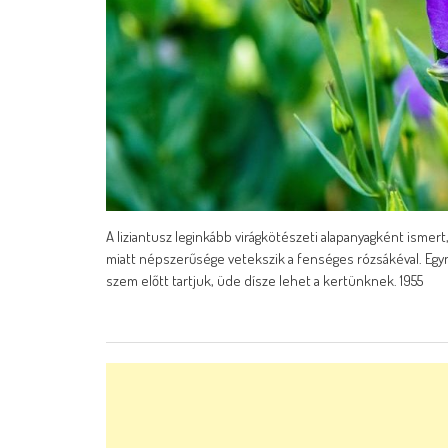
A liziantusz leginkább virágkötészeti alapanyagként ismert
miatt népszerűsége vetekszik a fenséges rózsákéval. Egy
szem előtt tartjuk, üde dísze lehet a kertünknek. 1955