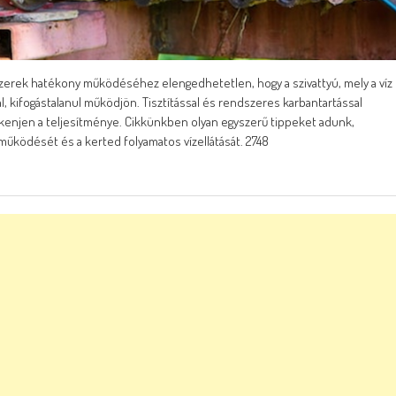
szerek hatékony működéséhez elengedhetetlen, hogy a szivattyú, mely a víz
, kifogástalanul működjön. Tisztítással és rendszeres karbantartással
enjen a teljesítménye. Cikkünkben olyan egyszerű tippeket adunk,
 működését és a kerted folyamatos vízellátását. 2748