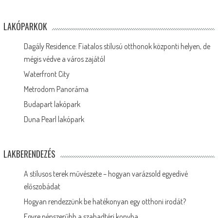
LAKÓPARKOK
Dagály Residence: Fiatalos stílusú otthonok központi helyen, de
mégis védve a város zajától
Waterfront City
Metrodom Panoráma
Budapart lakópark
Duna Pearl lakópark
LAKBERENDEZÉS
A stílusos terek művészete – hogyan varázsold egyedivé
előszobádat
Hogyan rendezzünk be hatékonyan egy otthoni irodát?
Egyre népszerűbb a szabadtéri konyha