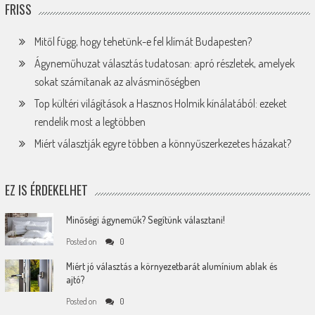
FRISS
Mitől függ, hogy tehetünk-e fel klímát Budapesten?
Ágyneműhuzat választás tudatosan: apró részletek, amelyek
sokat számítanak az alvásminőségben
Top kültéri világítások a Hasznos Holmik kínálatából: ezeket
rendelik most a legtöbben
Miért választják egyre többen a könnyűszerkezetes házakat?
EZ IS ÉRDEKELHET
Minőségi ágyneműk? Segítünk választani!
Posted on
0
Miért jó választás a környezetbarát alumínium ablak és
ajtó?
Posted on
0