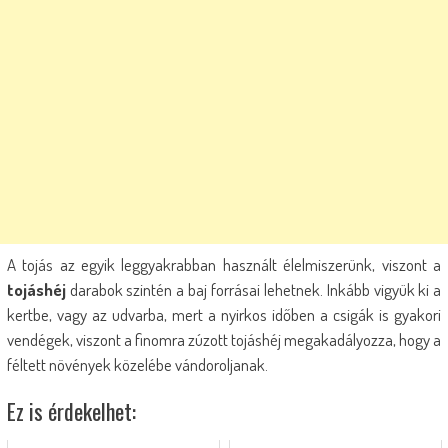
A tojás az egyik leggyakrabban használt élelmiszerünk, viszont a
tojáshéj
darabok szintén a baj forrásai lehetnek. Inkább vigyük ki a
kertbe, vagy az udvarba, mert a nyirkos időben a csigák is gyakori
vendégek, viszont a finomra zúzott tojáshéj megakadályozza, hogy a
féltett növények közelébe vándoroljanak.
Ez is érdekelhet: