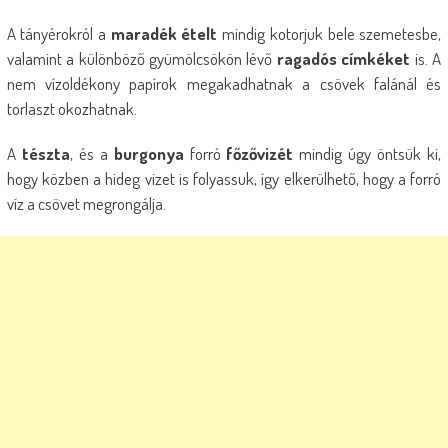
A tányérokról a
maradék ételt
mindig kotorjuk bele szemetesbe,
valamint a különböző gyümölcsökön lévő
ragadós címkéket
is. A
nem vízoldékony papírok megakadhatnak a csövek falánál és
torlaszt okozhatnak.
A
tészta
, és a
burgonya
forró
főzővizét
mindig úgy öntsük ki,
hogy közben a hideg vizet is folyassuk, így elkerülhető, hogy a forró
víz a csövet megrongálja.