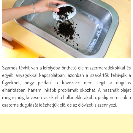
Számos tévhit van a lefolyóba önthető élelmiszermaradékokkal és
egyéb anyagokkal kapcsolatban, azonban a szakértők felhívják a
figyelmet, hogy például a kávézacc nem segít a dugulás
elhárításban, hanem inkább problémát okozhat.
A használt olajat
még mindig kevesen viszik el a hulladéklerakóba, pedig nemcsak a
csatorna dugulását idézhetjük elő, de az élővizet is szennyezi.