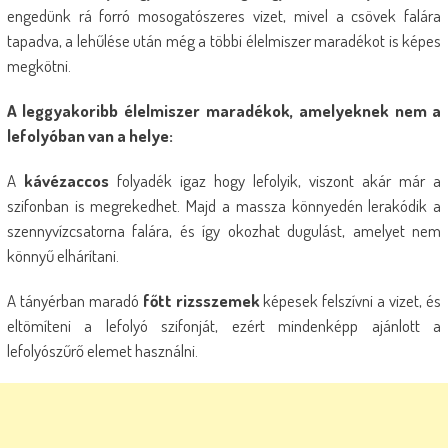
engedünk rá forró mosogatószeres vizet, mivel a csövek falára
tapadva, a lehűlése után még a többi élelmiszer maradékot is képes
megkötni.
A leggyakoribb élelmiszer maradékok, amelyeknek nem a
lefolyóban van a helye:
A
kávézaccos
folyadék igaz hogy lefolyik, viszont akár már a
szifonban is megrekedhet. Majd a massza könnyedén lerakódik a
szennyvízcsatorna falára, és így okozhat dugulást, amelyet nem
könnyű elhárítani.
A tányérban maradó
főtt rizsszemek
képesek felszívni a vizet, és
eltömíteni a lefolyó szifonját, ezért mindenképp ajánlott a
lefolyószűrő elemet használni.