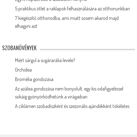
5 praktikus ötlet a raklapok felhasználására az otthonunkban
7 kiegészítő otthonodba, ami miatt sosem akarod majd
elhagyni azt
SZOBANÖVÉNYEK
Miért sárgul a sugárarália levele?
Orchidea
Bromélia gondozása
Az azálea gondozása nem bonyolult, egy kis odafigyeléssel
sokáig gyönyörködhetünk a virágaiban
A ciklámen szobadíszként és szezonális ajándékként tökéletes