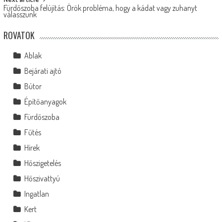
Fürdőszoba felújítás: Örök probléma, hogy a kádat vagy zuhanyt
válasszunk
ROVATOK
Ablak
Bejárati ajtó
Bútor
Építőanyagok
Fürdőszoba
Fűtés
Hírek
Hőszigetelés
Hőszivattyú
Ingatlan
Kert