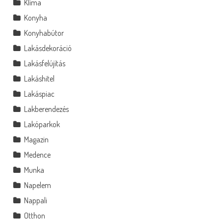
Klíma
Konyha
Konyhabútor
Lakásdekoráció
Lakásfelújítás
Lakáshitel
Lakáspiac
Lakberendezés
Lakóparkok
Magazin
Medence
Munka
Napelem
Nappali
Otthon