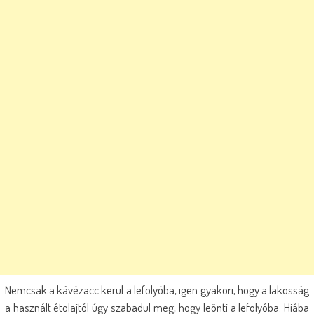
Nemcsak a kávézacc kerül a lefolyóba, igen gyakori, hogy a lakosság
a használt étolajtól úgy szabadul meg, hogy leönti a lefolyóba. Hiába