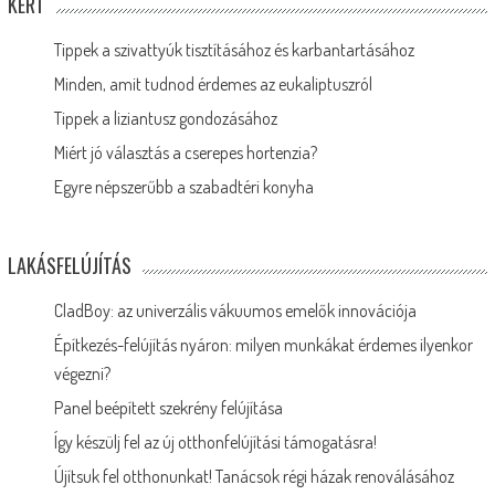
KERT
Tippek a szivattyúk tisztításához és karbantartásához
Minden, amit tudnod érdemes az eukaliptuszról
Tippek a liziantusz gondozásához
Miért jó választás a cserepes hortenzia?
Egyre népszerűbb a szabadtéri konyha
LAKÁSFELÚJÍTÁS
CladBoy: az univerzális vákuumos emelők innovációja
Építkezés-felújítás nyáron: milyen munkákat érdemes ilyenkor
végezni?
Panel beépített szekrény felújítása
Így készülj fel az új otthonfelújítási támogatásra!
Újítsuk fel otthonunkat! Tanácsok régi házak renoválásához