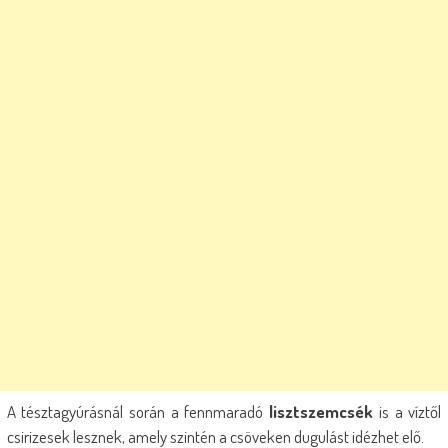
A tésztagyúrásnál során a fennmaradó
lisztszemcsék
is a víztől
csirizesek lesznek, amely szintén a csöveken dugulást idézhet elő.