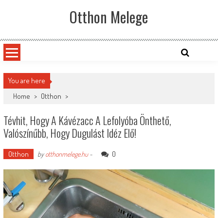
Skip
Otthon Melege
to
content
You are here
Home
>
Otthon
>
Tévhit, Hogy A Kávézacc A Lefolyóba Önthető,
Valószínűbb, Hogy Dugulást Idéz Elő!
Otthon
0
by
otthonmelege.hu
-