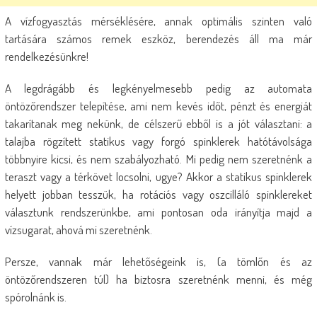
A vízfogyasztás mérséklésére, annak optimális szinten való
tartására számos remek eszköz, berendezés áll ma már
rendelkezésünkre!
A legdrágább és legkényelmesebb pedig az automata
öntözőrendszer telepítése, ami nem kevés időt, pénzt és energiát
takarítanak meg nekünk, de célszerű ebből is a jót választani: a
talajba rögzített statikus vagy forgó spinklerek hatótávolsága
többnyire kicsi, és nem szabályozható. Mi pedig nem szeretnénk a
teraszt vagy a térkövet locsolni, ugye? Akkor a statikus spinklerek
helyett jobban tesszük, ha rotációs vagy oszcilláló spinklereket
választunk rendszerünkbe, ami pontosan oda irányítja majd a
vízsugarat, ahová mi szeretnénk.
Persze, vannak már lehetőségeink is, (a tömlőn és az
öntözőrendszeren túl) ha biztosra szeretnénk menni, és még
spórolnánk is.