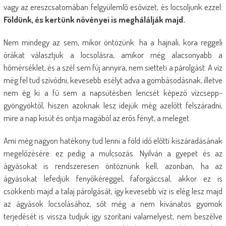
vagy az ereszcsatornában felgyülemlő esővizet, és locsoljunk ezzel:
Földünk, és kertünk növényei is meghálálják majd.
Nem mindegy az sem, mikor öntözünk: ha a hajnali, kora reggeli
órákat választjuk a locsolásra, amikor még alacsonyabb a
hőmérséklet, és a szél sem fúj annyira, nem sietteti a párolgást. A víz
még fel tud szívódni, kevesebb esélyt adva a gombásodásnak, illetve
nem ég ki a fű sem a napsütésben lencsét képező vízcsepp-
gyöngyöktől, hiszen azoknak lesz idejük még azelőtt felszáradni,
mire a nap kisüt és ontja magából az erős fényt, a meleget.
Ami még nagyon hatékony tud lenni a föld idő előtti kiszáradásának
megelőzésére: ez pedig a mulcsozás. Nyilván a gyepet és az
ágyásokat is rendszeresen öntöznünk kell, azonban, ha az
ágyásokat lefedjük fenyőkéreggel, faforgáccsal, akkor ez is
csökkenti majd a talaj párolgását, így kevesebb víz is elég lesz majd
az ágyások locsolásához, sőt még a nem kívánatos gyomok
terjedését is vissza tudjuk így szorítani valamelyest, nem beszélve