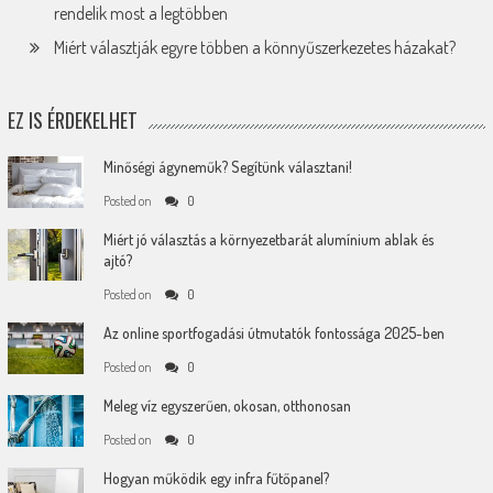
rendelik most a legtöbben
Miért választják egyre többen a könnyűszerkezetes házakat?
EZ IS ÉRDEKELHET
Minőségi ágyneműk? Segítünk választani!
Posted on
0
Miért jó választás a környezetbarát alumínium ablak és
ajtó?
Posted on
0
Az online sportfogadási útmutatók fontossága 2025-ben
Posted on
0
Meleg víz egyszerűen, okosan, otthonosan
Posted on
0
Hogyan működik egy infra fűtőpanel?