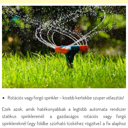
Rotációs vagy forgó spinkler – kisebb kertekbe szuper vélasztás!
Ezek azok, amik hatékonyabbak a legtöbb automata rendszer
statikus spinklereinél: a gazdaságos rotációs vagy forgó
spinklereknél (egy földbe szúrható tüskéhez rögzítve) a fix alaphoz