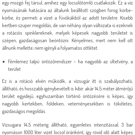
egy mozgó fej társul, amihez egy locsolótömlő csatlakozik. Ez a víz
nyomásának hatására az általunk beállított szögben forog körbe-
körbe, és permeti a vizet a fúvókákból az adott területre. Kisebb
kertben szuper megoldás, de van néhány olyan változata is ezeknek
a rotációs spinklereknek, melyek képesek nagyobb területet is
szépen, gazdaságosan beöntözni. Kényelmes, mert nem kell ott
állnunk mellette, nem igényli a folyamatos ottlétet.
Fémlemez talpú öntözőrendszer – ha nagyobb az ültetvény, a
terület
Ez is a rotáció elvén működik, a vízsugár itt is szabályozható,
állítható, és hosszabb igénybevételt is kibír: akár 14,5 méter átmérőjű
terület egyidejű, egyhuzamban történő öntözésére is képes, így
nagyobb kertekben, földeken, veteményesekben is tökéletes,
gazdaságos megoldás.
Vízsugara 14,5 méterig állítható, egyenletes intenzitással, 3 bar
nyomáson 1000 liter vizet locsol óránként, így rövid idő alatt képes