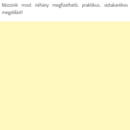
Nézzünk most néhány megfizethető, praktikus, víztakarékos
megoldást!