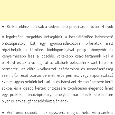
Kis kertekhez ideálisak a kedvező árú, praktikus öntözőpisztolyok
A legolcsóbb megoldás kétségkívül a locsolótömlőre helyezhető
öntözőpisztoly. Ezt egy gyorscsatlakozóval pillanatok alatt
rögzíthetjük a tömlőre, kioldógombjával pedig könnyebb és
kényelmesebb lesz a locsolás, voltaképp csak tartanunk kell a
pisztolyt és az a vízsugarat az általunk belocsolni kívánt területre
permetezi, az előre kiválasztott szórásminta és nyomáserősség
szerint (pl. esőt utánzó permet, erős permet, vagy vízporlasztás.)
Ezeket ugyan nekünk kell tartani és irányítani, de cserébe nem kerül
sokba, és a kisebb kertek öntözésére tökéletesen elegendő lehet
egy praktikus öntözőpisztoly, amelyből már létezik kifejezetten
olyan is, amit sugárlocsoláshoz ajánlanak.
Aerátoros csapok – az egyszerű, megfizethető, víztakarékos