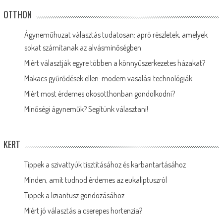
OTTHON
Ágyneműhuzat választás tudatosan: apró részletek, amelyek
sokat számítanak az alvásminőségben
Miért választják egyre többen a könnyűszerkezetes házakat?
Makacs gyűrődések ellen: modern vasalási technológiák
Miért most érdemes okosotthonban gondolkodni?
Minőségi ágyneműk? Segítünk választani!
KERT
Tippek a szivattyúk tisztításához és karbantartásához
Minden, amit tudnod érdemes az eukaliptuszról
Tippek a liziantusz gondozásához
Miért jó választás a cserepes hortenzia?