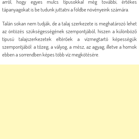
arról, hogy egyes mulcs típusokkal még további, értékes
tápanyagokat is be tudunk juttatni a földbe növényeink számára.
Talán sokan nem tudják, de a talaj szerkezete is meghatározó lehet
az öntözés szükségességének szempontjából, hiszen a különböző
típusú talajszerkezetek eltérőek a vízmegtartó képességük
szempontjából: a tőzeg, a vályog, a mész, az agyag, illetve a homok
ebben a sorrendben képes több víz megkötésére.