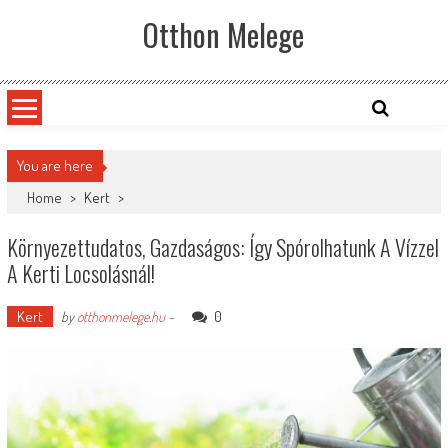
Skip
Otthon Melege
to
content
You are here
Home
>
Kert
>
Környezettudatos, Gazdaságos: Így Spórolhatunk A Vízzel
A Kerti Locsolásnál!
Kert
0
by
otthonmelege.hu
-