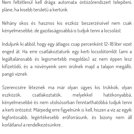
Nem feltétlenül kell drága automata öntözőrendszert telepíteni,
pláne, ha kisebb területű a kertünk.
Néhány okos és hasznos kis eszköz beszerzésével nem csak
kényelmesebbé, de gazdaságosabbá is tudjuk tenni a locsolást.
Induljunk ki abból, hogy egy átlagos csap percenként 12-18 liter vizet
enged át. Ha erre csatlakoztatunk egy kerti locsolótömlőt (ami a
legáltalánosabb és legismertebb megoldás) az nem éppen lesz
kifizetődő, és a növényeink sem örülnek majd a talajon megálló,
pangó víznek.
Szerencsére léteznek ma már olyan ügyes kis trükkök, olyan
eszközök, csatlakoztatók, melyekkel hatékonyabbá,
kényelmesebbé és nem utolsósorban fenntarthatóbbá tudjuk tenni
a kerti öntözést. Márpedig erre figyelnünk is kell, hiszen a víz az egyik
legfontosabb, legértékesebb erőforrásunk, és bizony nem áll
korlátlanul a rendelkezésünkre…