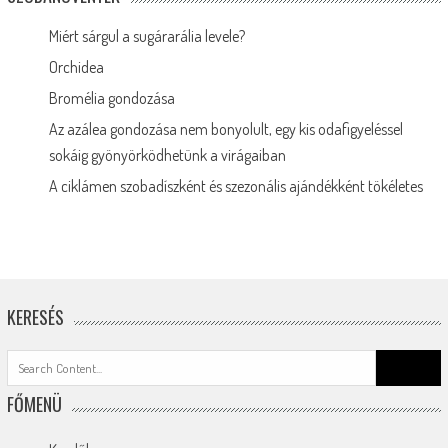
Miért sárgul a sugárarália levele?
Orchidea
Bromélia gondozása
Az azálea gondozása nem bonyolult, egy kis odafigyeléssel
sokáig gyönyörködhetünk a virágaiban
A ciklámen szobadíszként és szezonális ajándékként tökéletes
KERESÉS
Search
for:
FŐMENÜ