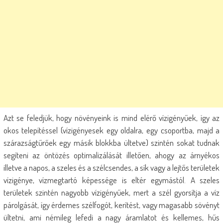
Azt se feledjük, hogy növényeink is mind elérő vízigényűek, így az
okos telepítéssel (vízigényesek egy oldalra, egy csoportba, majd a
szárazságtűrőek egy másik blokkba ültetve) szintén sokat tudnak
segíteni az öntözés optimalizálását illetően, ahogy az árnyékos
illetve a napos, a szeles és a szélcsendes, a sík vagy a lejtős területek
vízigénye, vízmegtartó képessége is eltér egymástól. A szeles
területek szintén nagyobb vízigényűek, mert a szél gyorsítja a víz
párolgását, így érdemes szélfogót, kerítést, vagy magasabb sövényt
ültetni, ami némileg lefedi a nagy áramlatot és kellemes, hűs