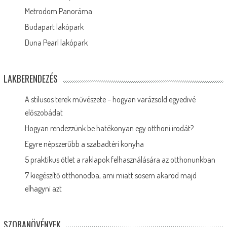
Metrodom Panoráma
Budapart lakópark
Duna Pearl lakópark
LAKBERENDEZÉS
A stílusos terek művészete – hogyan varázsold egyedivé
előszobádat
Hogyan rendezzünk be hatékonyan egy otthoni irodát?
Egyre népszerűbb a szabadtéri konyha
5 praktikus ötlet a raklapok felhasználására az otthonunkban
7 kiegészítő otthonodba, ami miatt sosem akarod majd
elhagyni azt
SZOBANÖVÉNYEK