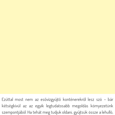
Ezúttal most nem az esővízgyűjtő konténerekről lesz szó – bár
kétségkívül az az egyik legtudatosabb megoldás környezetünk
szempontjából. Ha tehát meg tudjuk oldani, gyűjtsük össze a lehulló,