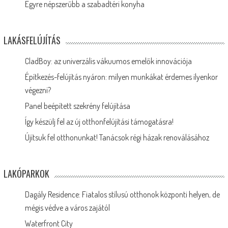
Egyre népszerűbb a szabadtéri konyha
LAKÁSFELÚJÍTÁS
CladBoy: az univerzális vákuumos emelők innovációja
Építkezés-felújítás nyáron: milyen munkákat érdemes ilyenkor
végezni?
Panel beépített szekrény felújítása
Így készülj fel az új otthonfelújítási támogatásra!
Újítsuk fel otthonunkat! Tanácsok régi házak renoválásához
LAKÓPARKOK
Dagály Residence: Fiatalos stílusú otthonok központi helyen, de
mégis védve a város zajától
Waterfront City