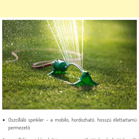
Oszcilláló spinkler – a mobilis, hordozható, hosszú élettartamú
permezető