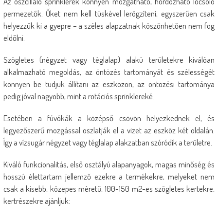
Az oszcilláló sprinklerek könnyen mozgatható, hordozható locsoló
permezetők. Őket nem kell tüskével lerögzíteni, egyszerűen csak
helyezzük ki a gyepre – a széles alapzatnak köszönhetően nem fog
eldőlni.
Szögletes (négyzet vagy téglalap) alakú területekre kiválóan
alkalmazható megoldás, az öntözés tartományát és szélességét
könnyen be tudjuk állítani az eszközön, az öntözési tartománya
pedig jóval nagyobb, mint a rotációs sprinklereké.
Esetében a fúvókák a középső csövön helyezkednek el, és
legyezőszerű mozgással oszlatják el a vizet az eszköz két oldalán.
Így a vízsugár négyzet vagy téglalap alakzatban szóródik a területre.
Kiváló funkcionalitás, első osztályú alapanyagok, magas minőség és
hosszú élettartam jellemző ezekre a termékekre, melyeket nem
csak a kisebb, közepes méretű, 100-150 m2-es szögletes kertekre,
kertrészekre ajánljuk: