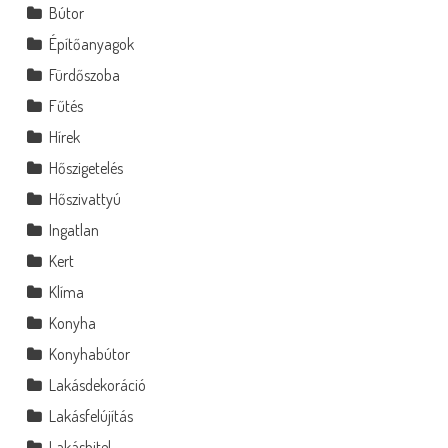
Bútor
Építőanyagok
Fürdőszoba
Fűtés
Hírek
Hőszigetelés
Hőszivattyú
Ingatlan
Kert
Klíma
Konyha
Konyhabútor
Lakásdekoráció
Lakásfelújítás
Lakáshitel