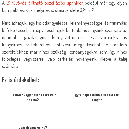
A
21 fúvókás állítható oszcillációs sprinkler
például már egy olyan
kompakt eszköz, melynek szórási területe 324 m2.
Mint láthatjuk, egy kis odafigyeléssel, leleményességgel és minimális
befektetéssel is megvalósíthatjuk kertünk, növényeink számára az
optimális, gazdaságos, környezettudatos és számunkra is
kényelmes víztakarékos öntözési megoldásokat. A modern
szórófejekhez már nincs szükség kenőanyagokra sem, így nincs
fölösleges vegyszerrel való terhelés növényeink, illetve a talaj
számára.
Ez is érdekelhet:
Díszkert vagy haszonkert való
Egyre népszerűbb a szabadtéri
nekem?
konyha
Csarab vagy erika?