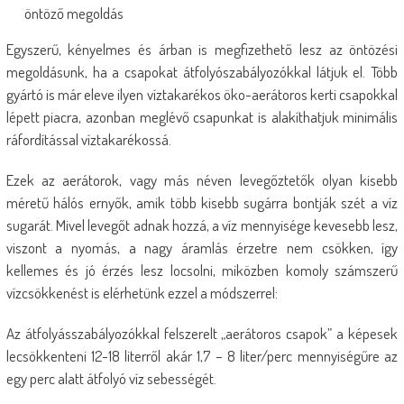
öntöző megoldás
Egyszerű, kényelmes és árban is megfizethető lesz az öntözési
megoldásunk, ha a csapokat átfolyószabályozókkal látjuk el. Több
gyártó is már eleve ilyen víztakarékos öko-aerátoros kerti csapokkal
lépett piacra, azonban meglévő csapunkat is alakíthatjuk minimális
ráfordítással víztakarékossá.
Ezek az aerátorok, vagy más néven levegőztetők olyan kisebb
méretű hálós ernyők, amik több kisebb sugárra bontják szét a víz
sugarát. Mivel levegőt adnak hozzá, a víz mennyisége kevesebb lesz,
viszont a nyomás, a nagy áramlás érzetre nem csökken, így
kellemes és jó érzés lesz locsolni, miközben komoly számszerű
vízcsökkenést is elérhetünk ezzel a módszerrel:
Az átfolyásszabályozókkal felszerelt „aerátoros csapok” a képesek
lecsökkenteni 12-18 literről akár 1,7 – 8 liter/perc mennyiségűre az
egy perc alatt átfolyó víz sebességét.