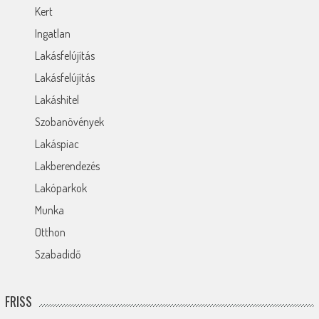
Kert
Ingatlan
Lakásfelújítás
Lakásfelújítás
Lakáshitel
Szobanövények
Lakáspiac
Lakberendezés
Lakóparkok
Munka
Otthon
Szabadidő
FRISS