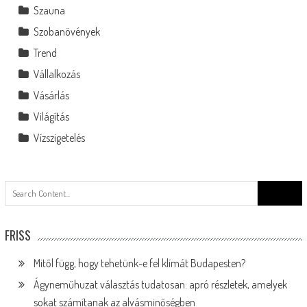
Szauna
Szobanövények
Trend
Vállalkozás
Vásárlás
Világítás
Vízszigetelés
Search
for:
FRISS
Mitől függ, hogy tehetünk-e fel klímát Budapesten?
Ágyneműhuzat választás tudatosan: apró részletek, amelyek
sokat számítanak az alvásminőségben