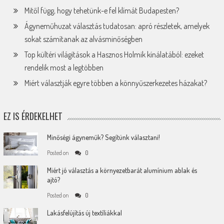
Mitől függ, hogy tehetünk-e fel klímát Budapesten?
Ágyneműhuzat választás tudatosan: apró részletek, amelyek
sokat számítanak az alvásminőségben
Top kültéri világítások a Hasznos Holmik kínálatából: ezeket
rendelik most a legtöbben
Miért választják egyre többen a könnyűszerkezetes házakat?
EZ IS ÉRDEKELHET
Minőségi ágyneműk? Segítünk választani!
Posted on
0
Miért jó választás a környezetbarát alumínium ablak és
ajtó?
Posted on
0
Lakásfelújítás új textíliákkal