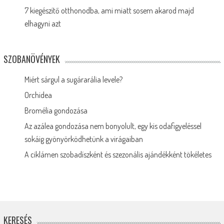
7 kiegészítő otthonodba, ami miatt sosem akarod majd
elhagyni azt
SZOBANÖVÉNYEK
Miért sárgul a sugárarália levele?
Orchidea
Bromélia gondozása
Az azálea gondozása nem bonyolult, egy kis odafigyeléssel
sokáig gyönyörködhetünk a virágaiban
A ciklámen szobadíszként és szezonális ajándékként tökéletes
KERESÉS