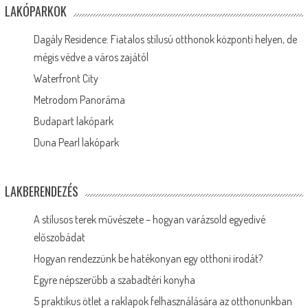
LAKÓPARKOK
Dagály Residence: Fiatalos stílusú otthonok központi helyen, de
mégis védve a város zajától
Waterfront City
Metrodom Panoráma
Budapart lakópark
Duna Pearl lakópark
LAKBERENDEZÉS
A stílusos terek művészete – hogyan varázsold egyedivé
előszobádat
Hogyan rendezzünk be hatékonyan egy otthoni irodát?
Egyre népszerűbb a szabadtéri konyha
5 praktikus ötlet a raklapok felhasználására az otthonunkban