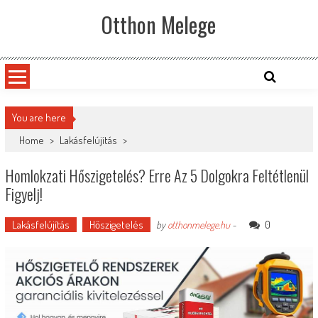
Skip
Otthon Melege
to
content
You are here
Home
>
Lakásfelújítás
>
Homlokzati Hőszigetelés? Erre Az 5 Dolgokra Feltétlenül
Figyelj!
Lakásfelújítás
Hőszigetelés
0
by
otthonmelege.hu
-