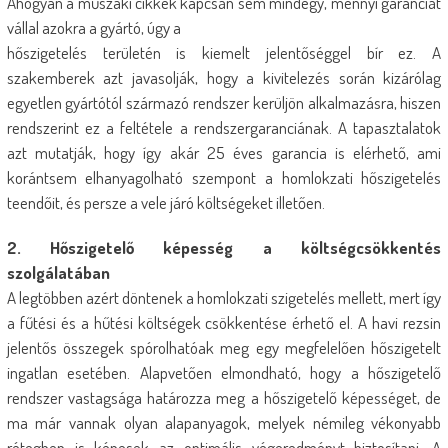
Ahogyan a műszaki cikkek kapcsán sem mindegy, mennyi garanciát
vállal azokra a gyártó, úgy a
hőszigetelés területén is kiemelt jelentőséggel bír ez. A
szakemberek azt javasolják, hogy a kivitelezés során kizárólag
egyetlen gyártótól származó rendszer kerüljön alkalmazásra, hiszen
rendszerint ez a feltétele a rendszergaranciának. A tapasztalatok
azt mutatják, hogy így akár 25 éves garancia is elérhető, ami
korántsem elhanyagolható szempont a homlokzati hőszigetelés
teendőit, és persze a vele járó költségeket illetően.
2. Hőszigetelő képesség a költségcsökkentés
szolgálatában
A legtöbben azért döntenek a homlokzati szigetelés mellett, mert így
a fűtési és a hűtési költségek csökkentése érhető el. A havi rezsin
jelentős összegek spórolhatóak meg egy megfelelően hőszigetelt
ingatlan esetében. Alapvetően elmondható, hogy a hőszigetelő
rendszer vastagsága határozza meg a hőszigetelő képességet, de
ma már vannak olyan alapanyagok, melyek némileg vékonyabb
rétegben is képesek az optimális végeredményt biztosítani. A