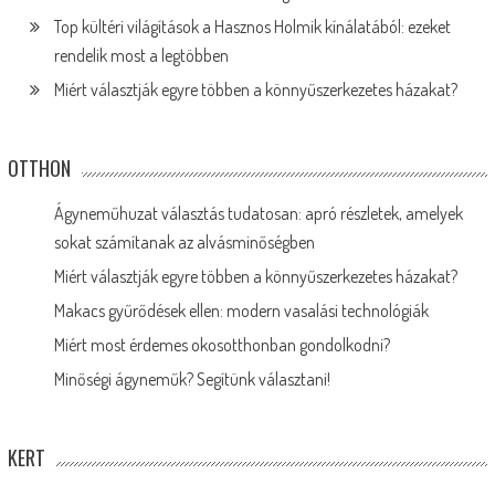
Top kültéri világítások a Hasznos Holmik kínálatából: ezeket
rendelik most a legtöbben
Miért választják egyre többen a könnyűszerkezetes házakat?
OTTHON
Ágyneműhuzat választás tudatosan: apró részletek, amelyek
sokat számítanak az alvásminőségben
Miért választják egyre többen a könnyűszerkezetes házakat?
Makacs gyűrődések ellen: modern vasalási technológiák
Miért most érdemes okosotthonban gondolkodni?
Minőségi ágyneműk? Segítünk választani!
KERT