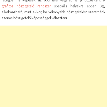
grafitos hőszigetelő rendszer
speciális helyekre éppen úgy
alkalmazható, mint akkor, ha vékonyabb hőszigetelést szeretnénk
azonos hőszigetelő képességgel választani.