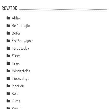
ROVATOK
Ablak
Bejárati ajtó
Bútor
Építőanyagok
Fürdőszoba
Fűtés
Hírek
Hőszigetelés
Hőszivattyú
Ingatlan
Kert
Klíma
Konyha