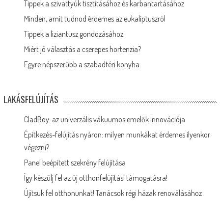
Tippek a szivattyúk tisztításához és karbantartásához
Minden, amit tudnod érdemes az eukaliptuszról
Tippek a liziantusz gondozásához
Miért jó választás a cserepes hortenzia?
Egyre népszerűbb a szabadtéri konyha
LAKÁSFELÚJÍTÁS
CladBoy: az univerzális vákuumos emelők innovációja
Építkezés-felújítás nyáron: milyen munkákat érdemes ilyenkor
végezni?
Panel beépített szekrény felújítása
Így készülj fel az új otthonfelújítási támogatásra!
Újítsuk fel otthonunkat! Tanácsok régi házak renoválásához