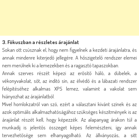
3. Fókuszban a részletes árajánlat
Sokan ott csúsznak el, hogy nem figyelnek a kezdeti árajánlatra, és
annak mindenre kiterjedő jellegére. A hőszigetelő rendszer elemei
nem merülnek ki a lemezekben és a ragasztó tapaszokban.
Annak szerves részét képezi az erősítő háló, a dübelek, a
vékonyvakolat, sőt, az indító sín, az élvédő és a lábazati rendszer
felépítéséhez alkalmas XPS lemez, valamint a vakolat sem
hiányozhat az árajánlatból.
Mivel homlokzatról van szó, ezért a választani kívánt színek és az
azok optimális alkalmazhatóságához szükséges készítmények is az
árajánlat részét kell, hogy képezzék. Az alapanyag árakon túl a
munkadíj is jelentős összeget képes felemészteni, így annak
tervezhetősége sem elhanyagolható. Az állványozás, a sitt