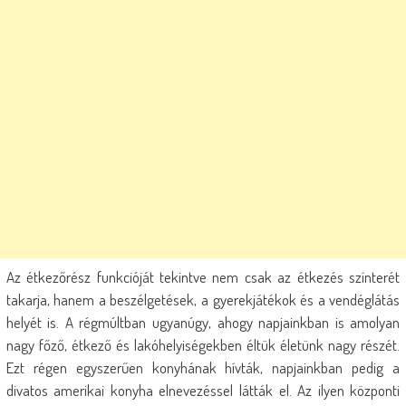
Az étkezőrész funkcióját tekintve nem csak az étkezés színterét
takarja, hanem a beszélgetések, a gyerekjátékok és a vendéglátás
helyét is. A régmúltban ugyanúgy, ahogy napjainkban is amolyan
nagy főző, étkező és lakóhelyiségekben éltük életünk nagy részét.
Ezt régen egyszerűen konyhának hívták, napjainkban pedig a
divatos amerikai konyha elnevezéssel látták el. Az ilyen központi