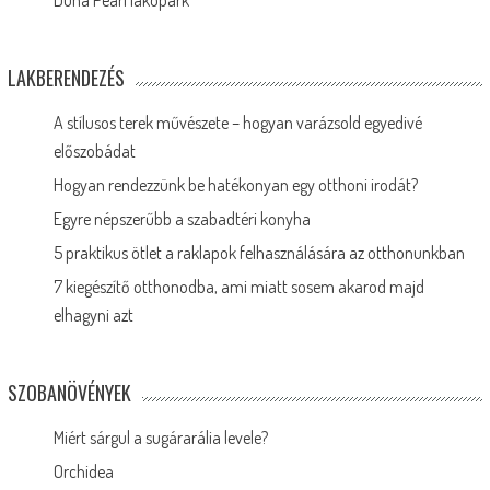
Duna Pearl lakópark
LAKBERENDEZÉS
A stílusos terek művészete – hogyan varázsold egyedivé
előszobádat
Hogyan rendezzünk be hatékonyan egy otthoni irodát?
Egyre népszerűbb a szabadtéri konyha
5 praktikus ötlet a raklapok felhasználására az otthonunkban
7 kiegészítő otthonodba, ami miatt sosem akarod majd
elhagyni azt
SZOBANÖVÉNYEK
Miért sárgul a sugárarália levele?
Orchidea