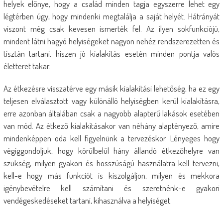
helyek előnye, hogy a család minden tagja egyszerre lehet egy
légtérben úgy, hogy mindenki megtalálja a saját helyét. Hátrányát
viszont még csak kevesen ismerték fel. Az ilyen sokfunkciójú,
mindent látni hagyó helyiségeket nagyon nehéz rendszerezetten és
tisztán tartani, hiszen jó kialakítás esetén minden pontja valós
életteret takar.
Az étkezésre visszatérve egy másik kialakítási lehetőség, ha ez egy
teljesen elválasztott vagy különálló helyiségben kerül kialakításra,
erre azonban általában csak a nagyobb alapterű lakások esetében
van mód. Az étkező kialakításakor van néhány alaptényező, amire
mindenképpen oda kell figyelnünk a tervezéskor. Lényeges hogy
végiggondoljuk, hogy körülbelül hány állandó étkezőhelyre van
szükség, milyen gyakori és hosszúságú használatra kell tervezni,
kell-e hogy más funkciót is kiszolgáljon, milyen és mekkora
igénybevételre kell számítani és szeretnénk-e gyakori
vendégeskedéseket tartani, kihasználva a helyiséget.