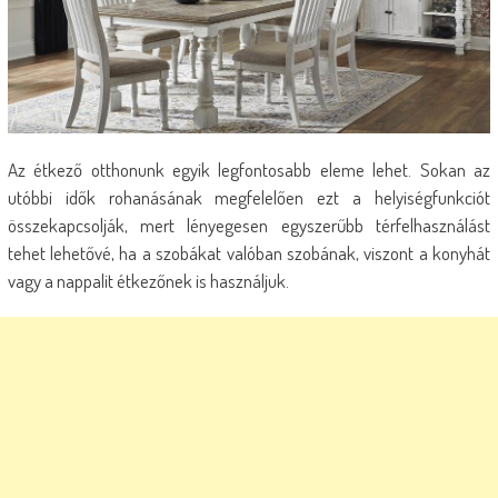
Az étkező otthonunk egyik legfontosabb eleme lehet. Sokan az
utóbbi idők rohanásának megfelelően ezt a helyiségfunkciót
összekapcsolják, mert lényegesen egyszerűbb térfelhasználást
tehet lehetővé, ha a szobákat valóban szobának, viszont a konyhát
vagy a nappalit étkezőnek is használjuk.