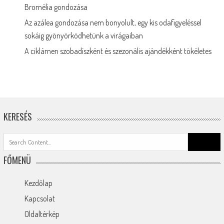
Bromélia gondozása
Az azálea gondozása nem bonyolult, egy kis odafigyeléssel
sokáig gyönyörködhetünk a virágaiban
A ciklámen szobadíszként és szezonális ajándékként tökéletes
KERESÉS
Search
for:
FŐMENÜ
Kezdőlap
Kapcsolat
Oldaltérkép