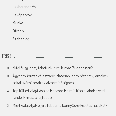
Lakberendezés
Lakóparkok
Munka
Otthon
Szabadidő
FRISS
Mitől függ, hogy tehetünk-e fel klímát Budapesten?
Ágyneműhuzat választás tudatosan: apró részletek, amelyek
sokat számítanak az alvásminőségben
Top kültéri világítások a Hasznos Holmik kínálatából: ezeket
rendelik most a legtöbben
Miért választják egyre többen a könnyűszerkezetes házakat?