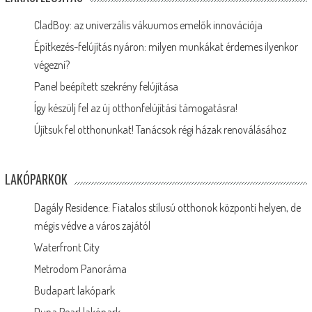
CladBoy: az univerzális vákuumos emelők innovációja
Építkezés-felújítás nyáron: milyen munkákat érdemes ilyenkor
végezni?
Panel beépített szekrény felújítása
Így készülj fel az új otthonfelújítási támogatásra!
Újítsuk fel otthonunkat! Tanácsok régi házak renoválásához
LAKÓPARKOK
Dagály Residence: Fiatalos stílusú otthonok központi helyen, de
mégis védve a város zajától
Waterfront City
Metrodom Panoráma
Budapart lakópark