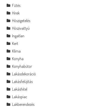
Fűtés
Hírek
Hőszigetelés
Hőszivattyú
Ingatlan
Kert
Klíma
Konyha
Konyhabútor
Lakásdekoráció
Lakásfelújítás
Lakáshitel
Lakáspiac
Lakberendezés