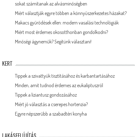
sokat számítanak az alvásminőségben
Miért választják egyre többen a könnyűszerkezetes házakat?
Makacs gyűrődések ellen: modern vasalási technológiák
Miért most érdemes okosotthonban gondolkodni?
Minőségi ágyneműk? Segítünk választani!
KERT
Tippek a szivattyúk tisztításához és karbantartásához
Minden, amit tudnod érdemes az eukaliptuszról
Tippek a liziantusz gondozásához
Miért jó választás a cserepes hortenzia?
Egyre népszerűbb a szabadtéri konyha
LAKÁSFELÚJÍTÁS