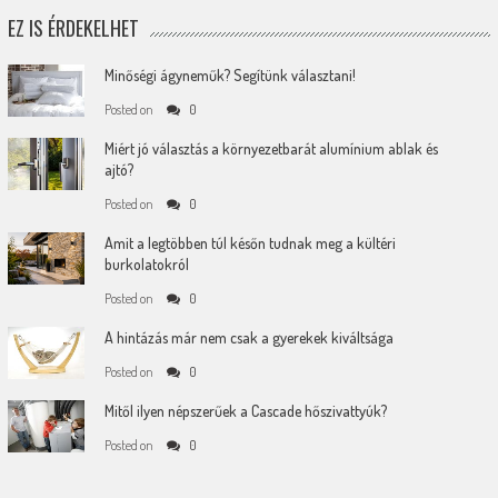
EZ IS ÉRDEKELHET
Minőségi ágyneműk? Segítünk választani!
Posted on
0
Miért jó választás a környezetbarát alumínium ablak és
ajtó?
Posted on
0
Amit a legtöbben túl későn tudnak meg a kültéri
burkolatokról
Posted on
0
A hintázás már nem csak a gyerekek kiváltsága
Posted on
0
Mitől ilyen népszerűek a Cascade hőszivattyúk?
Posted on
0