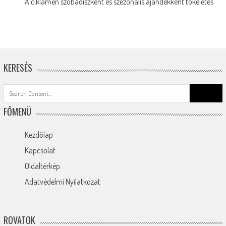
A ciklámen szobadíszként és szezonális ajándékként tökéletes
KERESÉS
Search
for:
FŐMENÜ
Kezdőlap
Kapcsolat
Oldaltérkép
Adatvédelmi Nyilatkozat
ROVATOK