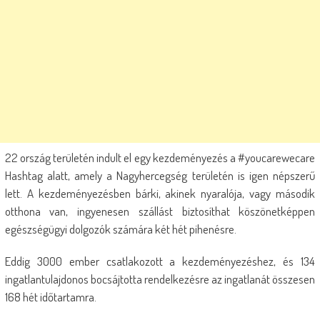
22 ország területén indult el egy kezdeményezés a #youcarewecare
Hashtag alatt, amely a Nagyhercegség területén is igen népszerű
lett. A kezdeményezésben bárki, akinek nyaralója, vagy második
otthona van, ingyenesen szállást biztosíthat köszönetképpen
egészségügyi dolgozók számára két hét pihenésre.
Eddig 3000 ember csatlakozott a kezdeményezéshez, és 134
ingatlantulajdonos bocsájtotta rendelkezésre az ingatlanát összesen
168 hét időtartamra.