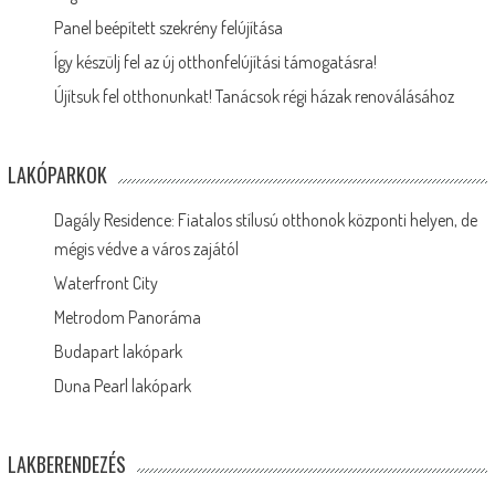
Panel beépített szekrény felújítása
Így készülj fel az új otthonfelújítási támogatásra!
Újítsuk fel otthonunkat! Tanácsok régi házak renoválásához
LAKÓPARKOK
Dagály Residence: Fiatalos stílusú otthonok központi helyen, de
mégis védve a város zajától
Waterfront City
Metrodom Panoráma
Budapart lakópark
Duna Pearl lakópark
LAKBERENDEZÉS