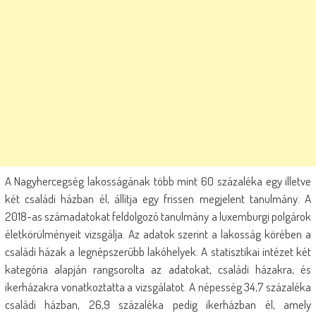
A Nagyhercegség lakosságának több mint 60 százaléka egy illetve
két családi házban él, állítja egy frissen megjelent tanulmány. A
2018-as számadatokat feldolgozó tanulmány a luxemburgi polgárok
életkörülményeit vizsgálja. Az adatok szerint a lakosság körében a
családi házak a legnépszerűbb lakóhelyek. A statisztikai intézet két
kategória alapján rangsorolta az adatokat, családi házakra, és
ikerházakra vonatkoztatta a vizsgálatot. A népesség 34,7 százaléka
családi házban, 26,9 százaléka pedig ikerházban él, amely