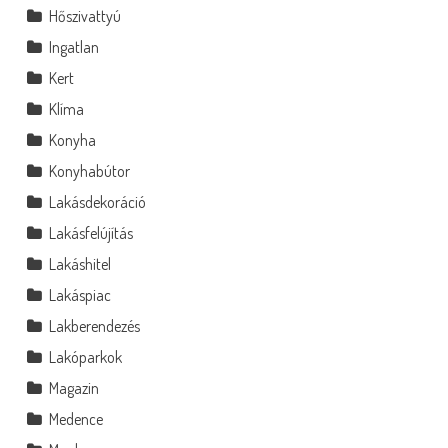
Hőszivattyú
Ingatlan
Kert
Klíma
Konyha
Konyhabútor
Lakásdekoráció
Lakásfelújítás
Lakáshitel
Lakáspiac
Lakberendezés
Lakóparkok
Magazin
Medence