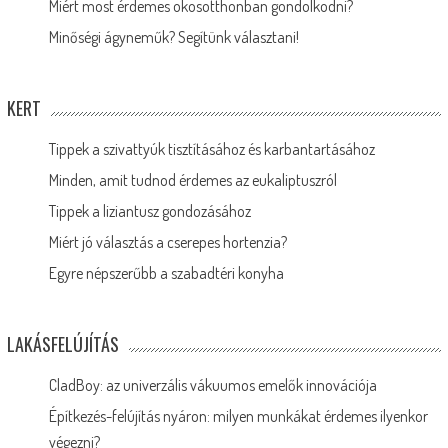
Miért most érdemes okosotthonban gondolkodni?
Minőségi ágyneműk? Segítünk választani!
KERT
Tippek a szivattyúk tisztításához és karbantartásához
Minden, amit tudnod érdemes az eukaliptuszról
Tippek a liziantusz gondozásához
Miért jó választás a cserepes hortenzia?
Egyre népszerűbb a szabadtéri konyha
LAKÁSFELÚJÍTÁS
CladBoy: az univerzális vákuumos emelők innovációja
Építkezés-felújítás nyáron: milyen munkákat érdemes ilyenkor
végezni?