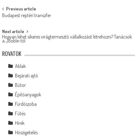
Post
Previous article
Budapest reptéri transzfer
navigation
Next article
Hogyan lehet sikeres virágtermesztő vállalkozást létrehozni? Tanácsok
a Jooble-tól
ROVATOK
Ablak
Bejárati ajtó
Bútor
Építőanyagok
Fürdőszoba
Fűtés
Hírek
Hőszigetelés