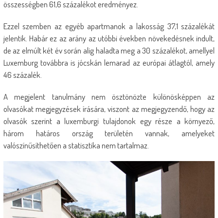
összességben 61,6 százalékot eredményez.
Ezzel szemben az egyéb apartmanok a lakosság 37,1 százalékát
jelentik. Habár ez az arány az utóbbi években növekedésnek indult,
de az elmúlt két év során alig haladta meg a 30 százalékot, amellyel
Luxemburg továbbra is jócskán lemarad az európai átlagtól, amely
46 százalék.
A megjelent tanulmány nem ösztönözte különösképpen az
olvasókat megjegyzések írására, viszont az megjegyzendő, hogy az
olvasók szerint a luxemburgi tulajdonok egy része a környező,
három határos ország területén vannak, amelyeket
valószínűsíthetően a statisztika nem tartalmaz.