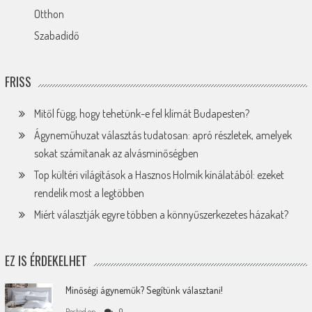
Otthon
Szabadidő
FRISS
Mitől függ, hogy tehetünk-e fel klímát Budapesten?
Ágyneműhuzat választás tudatosan: apró részletek, amelyek
sokat számítanak az alvásminőségben
Top kültéri világítások a Hasznos Holmik kínálatából: ezeket
rendelik most a legtöbben
Miért választják egyre többen a könnyűszerkezetes házakat?
EZ IS ÉRDEKELHET
Minőségi ágyneműk? Segítünk választani!
Posted on
0