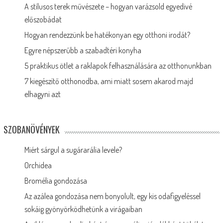
A stílusos terek művészete – hogyan varázsold egyedivé
előszobádat
Hogyan rendezzünk be hatékonyan egy otthoni irodát?
Egyre népszerűbb a szabadtéri konyha
5 praktikus ötlet a raklapok felhasználására az otthonunkban
7 kiegészítő otthonodba, ami miatt sosem akarod majd
elhagyni azt
SZOBANÖVÉNYEK
Miért sárgul a sugárarália levele?
Orchidea
Bromélia gondozása
Az azálea gondozása nem bonyolult, egy kis odafigyeléssel
sokáig gyönyörködhetünk a virágaiban