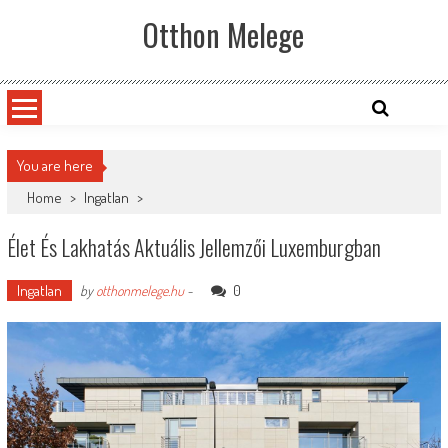
Skip
Otthon Melege
to
content
You are here
Home
>
Ingatlan
>
Élet És Lakhatás Aktuális Jellemzői Luxemburgban
Ingatlan
0
by
otthonmelege.hu
-