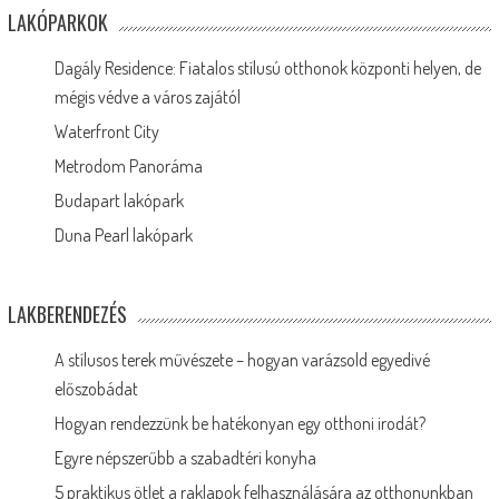
LAKÓPARKOK
Dagály Residence: Fiatalos stílusú otthonok központi helyen, de
mégis védve a város zajától
Waterfront City
Metrodom Panoráma
Budapart lakópark
Duna Pearl lakópark
LAKBERENDEZÉS
A stílusos terek művészete – hogyan varázsold egyedivé
előszobádat
Hogyan rendezzünk be hatékonyan egy otthoni irodát?
Egyre népszerűbb a szabadtéri konyha
5 praktikus ötlet a raklapok felhasználására az otthonunkban