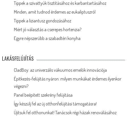
Tippek a szivattyúk tisztításához és karbantartásához
Minden, amit tudnod érdemes az eukaliptuszról
Tippek a liziantusz gondozásához
Miért jó választás a cserepes hortenzia?
Egyre népszerűbb a szabadtéri konyha
LAKÁSFELÚJÍTÁS
CladBoy: az univerzális vákuumos emelők innovációja
Építkezés-felújítás nyáron: milyen munkákat érdemes ilyenkor
végezni?
Panel beépített szekrény felújítása
Így készülj fel az új otthonfelújítási támogatásra!
Újítsuk fel otthonunkat! Tanácsok régi házak renoválásához