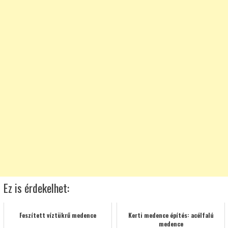
Ez is érdekelhet:
Feszített víztükrű medence
Kerti medence építés: acélfalú
medence