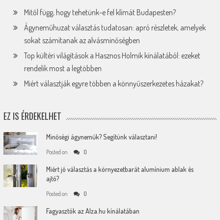
Mitől függ, hogy tehetünk-e fel klímát Budapesten?
Ágyneműhuzat választás tudatosan: apró részletek, amelyek
sokat számítanak az alvásminőségben
Top kültéri világítások a Hasznos Holmik kínálatából: ezeket
rendelik most a legtöbben
Miért választják egyre többen a könnyűszerkezetes házakat?
EZ IS ÉRDEKELHET
Minőségi ágyneműk? Segítünk választani!
Posted on
0
Miért jó választás a környezetbarát alumínium ablak és
ajtó?
Posted on
0
Fagyasztók az Alza.hu kínálatában