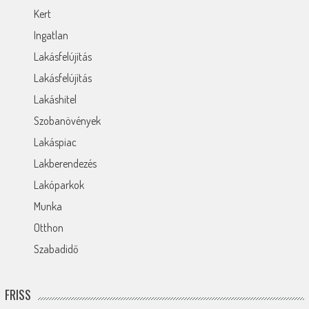
Kert
Ingatlan
Lakásfelújítás
Lakásfelújítás
Lakáshitel
Szobanövények
Lakáspiac
Lakberendezés
Lakóparkok
Munka
Otthon
Szabadidő
FRISS