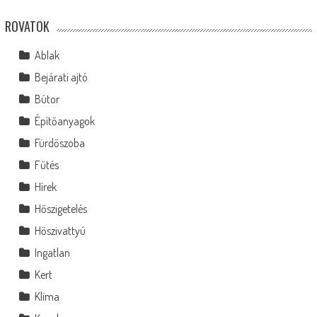
ROVATOK
Ablak
Bejárati ajtó
Bútor
Építőanyagok
Fürdőszoba
Fűtés
Hírek
Hőszigetelés
Hőszivattyú
Ingatlan
Kert
Klíma