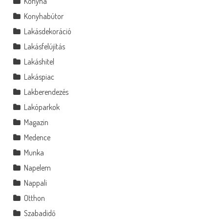
Konyha
Konyhabútor
Lakásdekoráció
Lakásfelújítás
Lakáshitel
Lakáspiac
Lakberendezés
Lakóparkok
Magazin
Medence
Munka
Napelem
Nappali
Otthon
Szabadidő