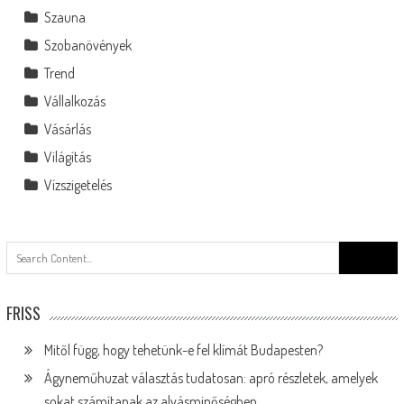
Szauna
Szobanövények
Trend
Vállalkozás
Vásárlás
Világítás
Vízszigetelés
Search
for:
FRISS
Mitől függ, hogy tehetünk-e fel klímát Budapesten?
Ágyneműhuzat választás tudatosan: apró részletek, amelyek
sokat számítanak az alvásminőségben