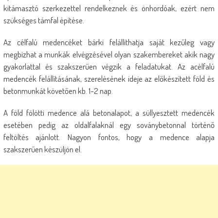
kitámasztó szerkezettel rendelkeznek és önhordóak, ezért nem
szükséges támfal építése.
Az célfalú medencéket bárki felállíthatja saját kezűleg vagy
megbízhat a munkák elvégzésével olyan szakembereket akik nagy
gyakorlattal és szakszerűen végzik a feladatukat. Az acélfalú
medencék felállításának, szerelésének ideje az előkészített föld és
betonmunkát követően kb. 1-2 nap.
A föld fölötti medence alá betonalapot, a süllyesztett medencék
esetében pedig az oldalfalaknál egy soványbetonnal történő
feltöltés ajánlott. Nagyon fontos, hogy a medence alapja
szakszerűen készüljön el.