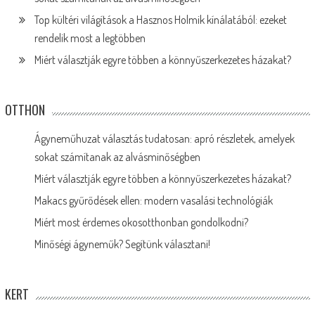
Top kültéri világítások a Hasznos Holmik kínálatából: ezeket
rendelik most a legtöbben
Miért választják egyre többen a könnyűszerkezetes házakat?
OTTHON
Ágyneműhuzat választás tudatosan: apró részletek, amelyek
sokat számítanak az alvásminőségben
Miért választják egyre többen a könnyűszerkezetes házakat?
Makacs gyűrődések ellen: modern vasalási technológiák
Miért most érdemes okosotthonban gondolkodni?
Minőségi ágyneműk? Segítünk választani!
KERT