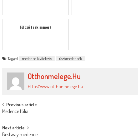
Fölöző (szkimmer)
Tagged
medence kivitelezés
úszómedencék
Otthonmelege.hu
http://www.otthonmelege.hu
Post
Previous article
Medence fólia
navigation
Next article
Bestway medence