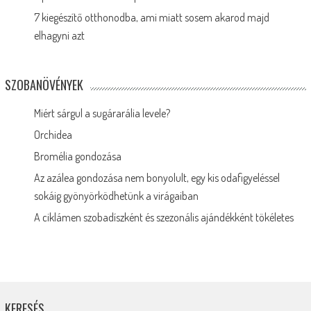
7 kiegészítő otthonodba, ami miatt sosem akarod majd
elhagyni azt
SZOBANÖVÉNYEK
Miért sárgul a sugárarália levele?
Orchidea
Bromélia gondozása
Az azálea gondozása nem bonyolult, egy kis odafigyeléssel
sokáig gyönyörködhetünk a virágaiban
A ciklámen szobadíszként és szezonális ajándékként tökéletes
KERESÉS