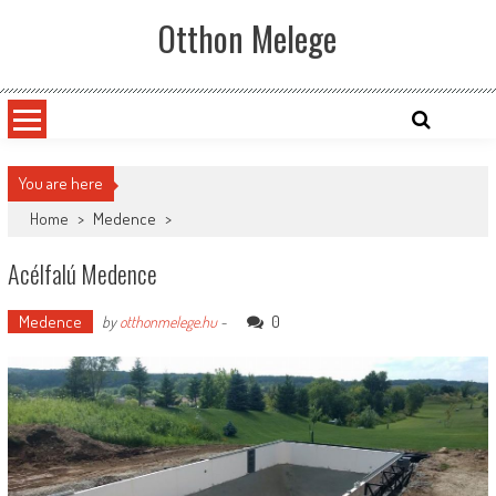
Skip
Otthon Melege
to
content
You are here
Home
>
Medence
>
Acélfalú Medence
Medence
0
by
otthonmelege.hu
-