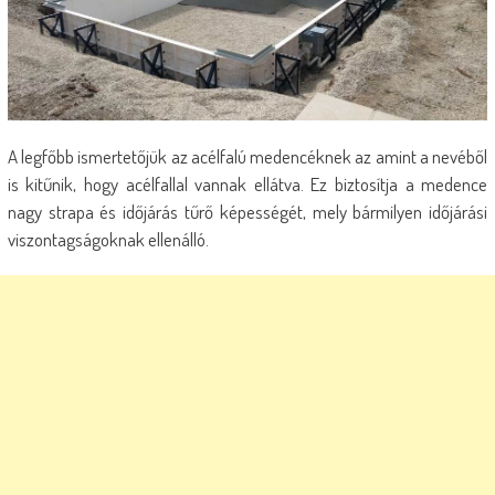
A legfőbb ismertetőjük az acélfalú medencéknek az amint a nevéből
is kitűnik, hogy acélfallal vannak ellátva. Ez biztosítja a medence
nagy strapa és időjárás tűrő képességét, mely bármilyen időjárási
viszontagságoknak ellenálló.