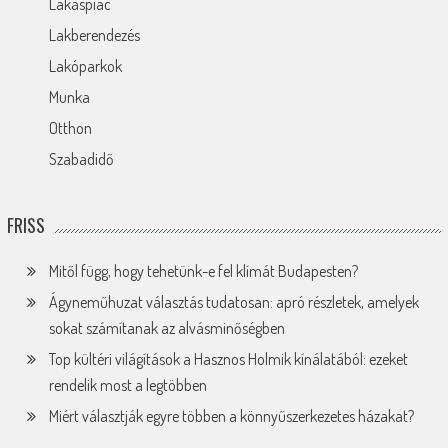
Lakáspiac
Lakberendezés
Lakóparkok
Munka
Otthon
Szabadidő
FRISS
Mitől függ, hogy tehetünk-e fel klímát Budapesten?
Ágyneműhuzat választás tudatosan: apró részletek, amelyek
sokat számítanak az alvásminőségben
Top kültéri világítások a Hasznos Holmik kínálatából: ezeket
rendelik most a legtöbben
Miért választják egyre többen a könnyűszerkezetes házakat?