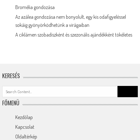
Bromélia gondozása
Az azálea gondozása nem bonyolult, egy kis odafigyeléssel
sokáig gyönyörködhetünk a virágaiban
A ciklámen szobadíszként és szezonális ajándékként tökéletes
KERESÉS
Search
for:
FŐMENÜ
Kezdőlap
Kapcsolat
Oldaltérkép