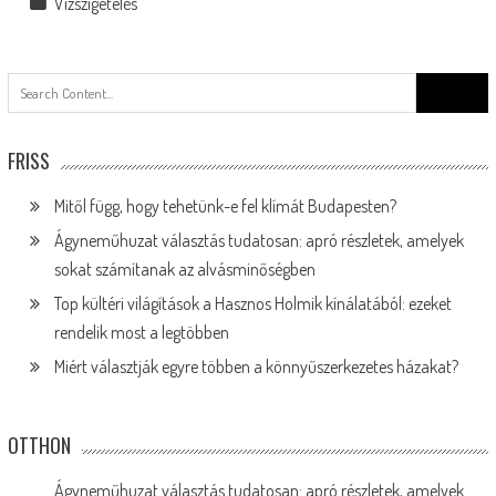
Vízszigetelés
Search
for:
FRISS
Mitől függ, hogy tehetünk-e fel klímát Budapesten?
Ágyneműhuzat választás tudatosan: apró részletek, amelyek
sokat számítanak az alvásminőségben
Top kültéri világítások a Hasznos Holmik kínálatából: ezeket
rendelik most a legtöbben
Miért választják egyre többen a könnyűszerkezetes házakat?
OTTHON
Ágyneműhuzat választás tudatosan: apró részletek, amelyek