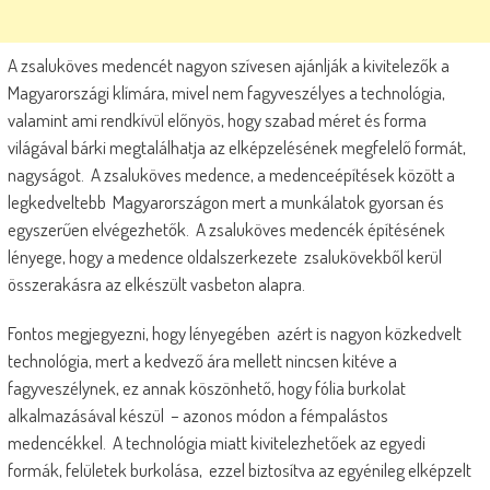
A zsaluköves medencét nagyon szívesen ajánlják a kivitelezők a
Magyarországi klímára, mivel nem fagyveszélyes a technológia,
valamint ami rendkívül előnyös, hogy szabad méret és forma
világával bárki megtalálhatja az elképzelésének megfelelő formát,
nagyságot. A zsaluköves medence, a medenceépítések között a
legkedveltebb Magyarországon mert a munkálatok gyorsan és
egyszerűen elvégezhetők. A zsaluköves medencék építésének
lényege, hogy a medence oldalszerkezete zsalukövekből kerül
összerakásra az elkészült vasbeton alapra.
Fontos megjegyezni, hogy lényegében azért is nagyon közkedvelt
technológia, mert a kedvező ára mellett nincsen kitéve a
fagyveszélynek, ez annak köszönhető, hogy fólia burkolat
alkalmazásával készül – azonos módon a fémpalástos
medencékkel. A technológia miatt kivitelezhetőek az egyedi
formák, felületek burkolása, ezzel biztosítva az egyénileg elképzelt