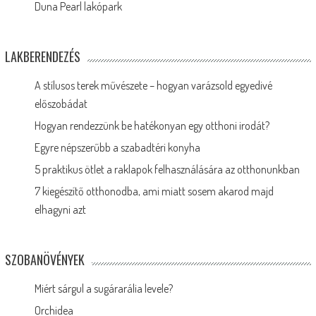
Duna Pearl lakópark
LAKBERENDEZÉS
A stílusos terek művészete – hogyan varázsold egyedivé
előszobádat
Hogyan rendezzünk be hatékonyan egy otthoni irodát?
Egyre népszerűbb a szabadtéri konyha
5 praktikus ötlet a raklapok felhasználására az otthonunkban
7 kiegészítő otthonodba, ami miatt sosem akarod majd
elhagyni azt
SZOBANÖVÉNYEK
Miért sárgul a sugárarália levele?
Orchidea