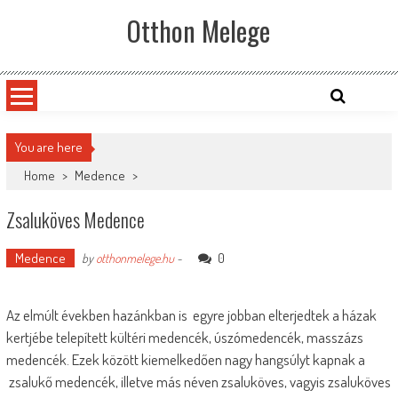
Skip
Otthon Melege
to
content
You are here
Home
>
Medence
>
Zsaluköves Medence
Medence
0
by
otthonmelege.hu
-
Az elmúlt években hazánkban is egyre jobban elterjedtek a házak
kertjébe telepített kültéri medencék, úszómedencék, masszázs
medencék.
Ezek között kiemelkedően nagy hangsúlyt kapnak a
zsalukő medencék, illetve más néven zsaluköves, vagyis zsaluköves