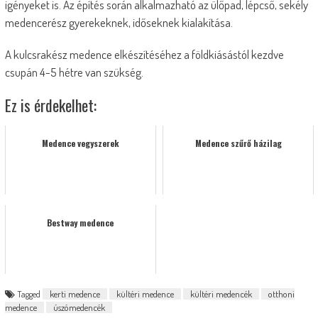
igényeket is. Az építés során alkalmazható az ülőpad, lépcső, sekély
medencerész gyerekeknek, időseknek kialakítása.
A kulcsrakész medence elkészítéséhez a földkiásástól kezdve
csupán 4-5 hétre van szükség.
Ez is érdekelhet:
Medence vegyszerek
Medence szűrő házilag
Bestway medence
Tagged
kerti medence
kültéri medence
kültéri medencék
otthoni
medence
úszómedencék