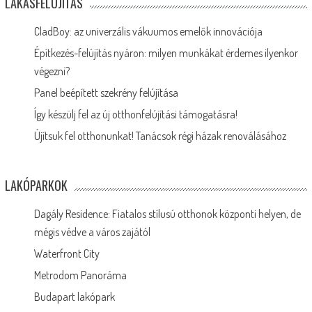
LAKÁSFELÚJÍTÁS
CladBoy: az univerzális vákuumos emelők innovációja
Építkezés-felújítás nyáron: milyen munkákat érdemes ilyenkor
végezni?
Panel beépített szekrény felújítása
Így készülj fel az új otthonfelújítási támogatásra!
Újítsuk fel otthonunkat! Tanácsok régi házak renoválásához
LAKÓPARKOK
Dagály Residence: Fiatalos stílusú otthonok központi helyen, de
mégis védve a város zajától
Waterfront City
Metrodom Panoráma
Budapart lakópark