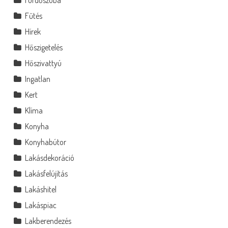
Fűtés
Hírek
Hőszigetelés
Hőszivattyú
Ingatlan
Kert
Klíma
Konyha
Konyhabútor
Lakásdekoráció
Lakásfelújítás
Lakáshitel
Lakáspiac
Lakberendezés