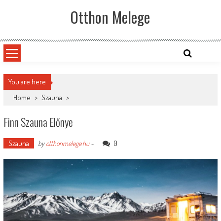
Skip
Otthon Melege
to
content
You are here
Home
>
Szauna
>
Finn Szauna Előnye
Szauna
0
by
otthonmelege.hu
-