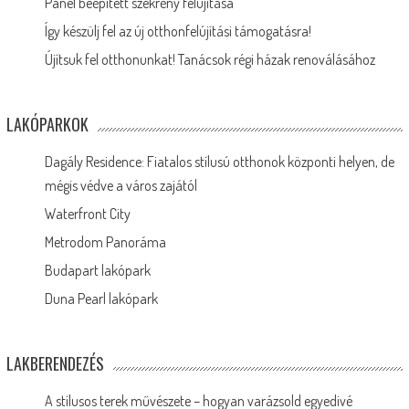
Panel beépített szekrény felújítása
Így készülj fel az új otthonfelújítási támogatásra!
Újítsuk fel otthonunkat! Tanácsok régi házak renoválásához
LAKÓPARKOK
Dagály Residence: Fiatalos stílusú otthonok központi helyen, de
mégis védve a város zajától
Waterfront City
Metrodom Panoráma
Budapart lakópark
Duna Pearl lakópark
LAKBERENDEZÉS
A stílusos terek művészete – hogyan varázsold egyedivé