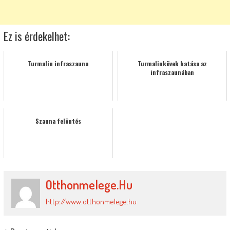
Ez is érdekelhet:
Turmalin infraszauna
Turmalinkövek hatása az
infraszaunában
Szauna felöntés
Otthonmelege.hu
http://www.otthonmelege.hu