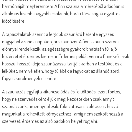
harmóniáját megteremteni. A finn szauna a méretéből adódóan is
alkalmas kisebb-nagyobb családok, baráti társaságok együttes
időtöltésére.
A tapasztalatok szerint a legtöbb szaunázó hetente egyszer,
nagyjából azonos napokon jár szaunázni. A finn szauna számos
előnnyel rendelkezik, az egészségre gyakorolt hatásán túl a jó
közérzetet érdemes kiemelni. Érdemes példát venni a finnekről, akik
hosszú-hosszú ideje szaunázással tartják karban a testüket és a
lelküket, nem véletlen, hogy túlélték a fagyokat az állandó zord,
fagyos körülmények ellenére.
A szaunázás egyfajta kikapcsolódás és feltöltődés, ezért fontos,
hogy ne szenvedésként éljük meg, kezdetekben csak annyit
szaunázzunk, amennyi jól esik, fokozatosan szoktassuk hozzá
magunkat a felhevített környezethez- amíg nem szokott hozzá a
szervezet, érdemes az alsó padokon helyet foglalni.