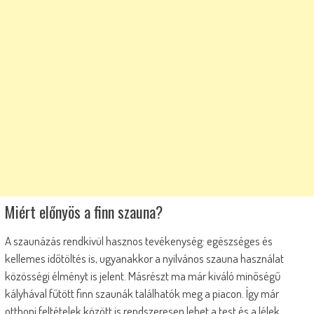
Miért előnyös a finn szauna?
A szaunázás rendkívül hasznos tevékenység: egészséges és
kellemes időtöltés is, ugyanakkor a nyilvános szauna használat
közösségi élményt is jelent. Másrészt ma már kiváló minőségű
kályhával fűtött finn szaunák találhatók meg a piacon. Így már
otthoni feltételek között is rendszeresen lehet a test és a lélek