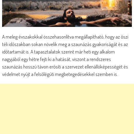
A meleg évszakokkal összehasonlítva megállapítható, hogy az őszi
téli időszakban sokan növelik meg a szaunázás gyakoriságát és az
időtartamát is. A tapasztalatok szerint már heti egy alkalom
nagyjából egy hétre fejti ki a hatását, viszont a rendszeres
szaunázás hosszú távon erősíti a szervezet ellenállóképességét és
védelmet nyújt a felsőlégúti megbetegedésekkel szemben is.