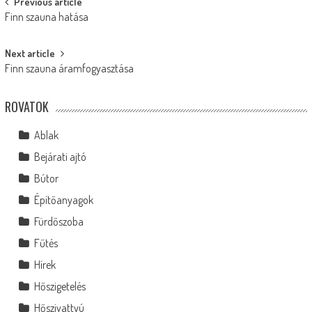
Post
Previous article
Finn szauna hatása
navigation
Next article
Finn szauna áramfogyasztása
ROVATOK
Ablak
Bejárati ajtó
Bútor
Építőanyagok
Fürdőszoba
Fűtés
Hírek
Hőszigetelés
Hőszivattyú