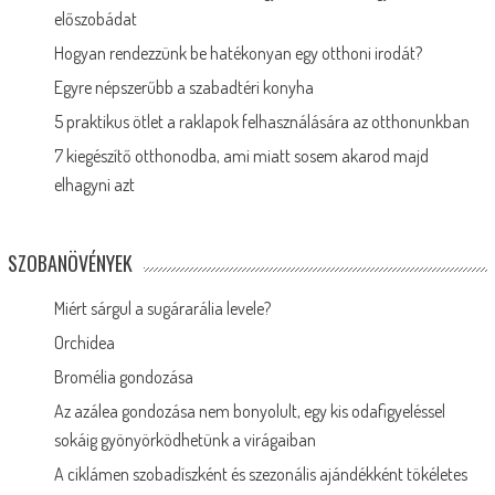
előszobádat
Hogyan rendezzünk be hatékonyan egy otthoni irodát?
Egyre népszerűbb a szabadtéri konyha
5 praktikus ötlet a raklapok felhasználására az otthonunkban
7 kiegészítő otthonodba, ami miatt sosem akarod majd
elhagyni azt
SZOBANÖVÉNYEK
Miért sárgul a sugárarália levele?
Orchidea
Bromélia gondozása
Az azálea gondozása nem bonyolult, egy kis odafigyeléssel
sokáig gyönyörködhetünk a virágaiban
A ciklámen szobadíszként és szezonális ajándékként tökéletes