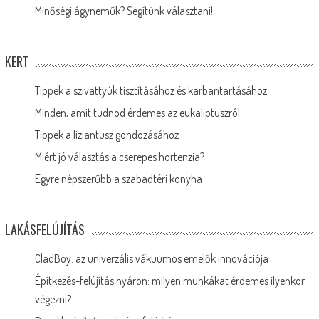
Minőségi ágyneműk? Segítünk választani!
KERT
Tippek a szivattyúk tisztításához és karbantartásához
Minden, amit tudnod érdemes az eukaliptuszról
Tippek a liziantusz gondozásához
Miért jó választás a cserepes hortenzia?
Egyre népszerűbb a szabadtéri konyha
LAKÁSFELÚJÍTÁS
CladBoy: az univerzális vákuumos emelők innovációja
Építkezés-felújítás nyáron: milyen munkákat érdemes ilyenkor
végezni?