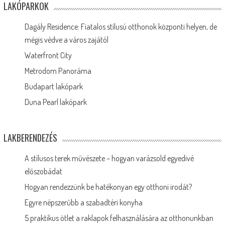
LAKÓPARKOK
Dagály Residence: Fiatalos stílusú otthonok központi helyen, de
mégis védve a város zajától
Waterfront City
Metrodom Panoráma
Budapart lakópark
Duna Pearl lakópark
LAKBERENDEZÉS
A stílusos terek művészete – hogyan varázsold egyedivé
előszobádat
Hogyan rendezzünk be hatékonyan egy otthoni irodát?
Egyre népszerűbb a szabadtéri konyha
5 praktikus ötlet a raklapok felhasználására az otthonunkban