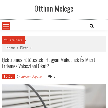
Skip
Otthon Melege
to
content
You are here
Home
>
Fűtés
>
Elektromos Fűtőtestek: Hogyan Működnek És Miért
Érdemes Választani Őket?
Fűtés
0
by
otthonmelege.hu
-