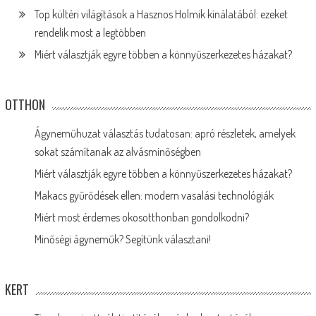
Top kültéri világítások a Hasznos Holmik kínálatából: ezeket
rendelik most a legtöbben
Miért választják egyre többen a könnyűszerkezetes házakat?
OTTHON
Ágyneműhuzat választás tudatosan: apró részletek, amelyek
sokat számítanak az alvásminőségben
Miért választják egyre többen a könnyűszerkezetes házakat?
Makacs gyűrődések ellen: modern vasalási technológiák
Miért most érdemes okosotthonban gondolkodni?
Minőségi ágyneműk? Segítünk választani!
KERT