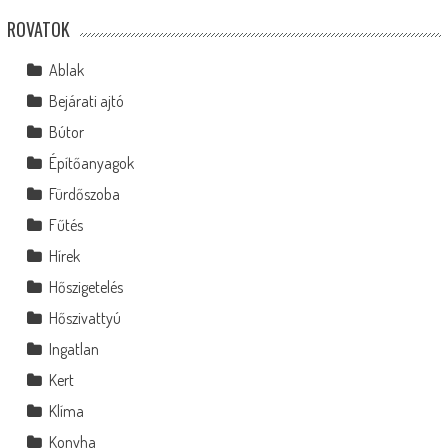
ROVATOK
Ablak
Bejárati ajtó
Bútor
Építőanyagok
Fürdőszoba
Fűtés
Hírek
Hőszigetelés
Hőszivattyú
Ingatlan
Kert
Klíma
Konyha