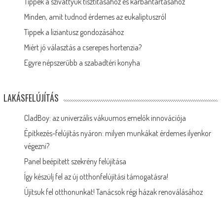
Tippek a szivattyúk tisztításához és karbantartásához
Minden, amit tudnod érdemes az eukaliptuszról
Tippek a liziantusz gondozásához
Miért jó választás a cserepes hortenzia?
Egyre népszerűbb a szabadtéri konyha
LAKÁSFELÚJÍTÁS
CladBoy: az univerzális vákuumos emelők innovációja
Építkezés-felújítás nyáron: milyen munkákat érdemes ilyenkor
végezni?
Panel beépített szekrény felújítása
Így készülj fel az új otthonfelújítási támogatásra!
Újítsuk fel otthonunkat! Tanácsok régi házak renoválásához