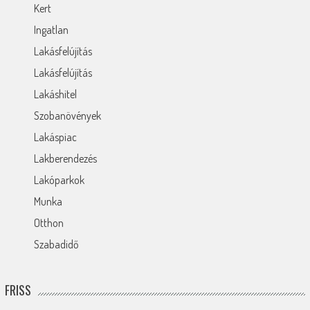
Kert
Ingatlan
Lakásfelújítás
Lakásfelújítás
Lakáshitel
Szobanövények
Lakáspiac
Lakberendezés
Lakóparkok
Munka
Otthon
Szabadidő
FRISS