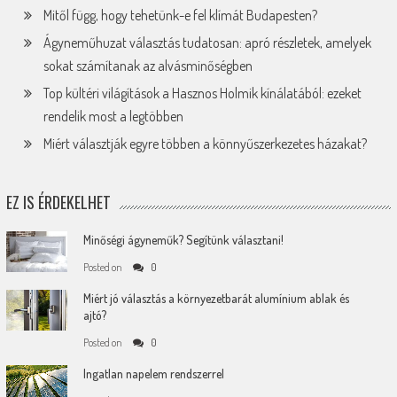
Mitől függ, hogy tehetünk-e fel klímát Budapesten?
Ágyneműhuzat választás tudatosan: apró részletek, amelyek
sokat számítanak az alvásminőségben
Top kültéri világítások a Hasznos Holmik kínálatából: ezeket
rendelik most a legtöbben
Miért választják egyre többen a könnyűszerkezetes házakat?
EZ IS ÉRDEKELHET
Minőségi ágyneműk? Segítünk választani!
Posted on
0
Miért jó választás a környezetbarát alumínium ablak és
ajtó?
Posted on
0
Ingatlan napelem rendszerrel