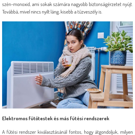
szén-monoxid, ami sokak számára nagyobb biztonságérzetet nyújt.
Továbbá, mivel nincs nyílt láng, kisebb a tűzveszély is.
Elektromos fűtőtestek és más fűtési rendszerek
A fűtési rendszer kiválasztásánál fontos, hogy átgondoljuk, milyen