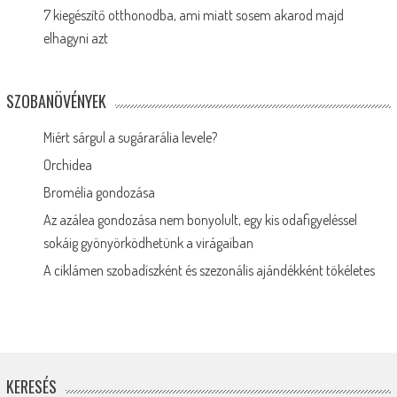
7 kiegészítő otthonodba, ami miatt sosem akarod majd
elhagyni azt
SZOBANÖVÉNYEK
Miért sárgul a sugárarália levele?
Orchidea
Bromélia gondozása
Az azálea gondozása nem bonyolult, egy kis odafigyeléssel
sokáig gyönyörködhetünk a virágaiban
A ciklámen szobadíszként és szezonális ajándékként tökéletes
KERESÉS