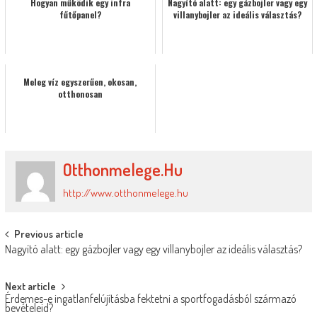
Hogyan működik egy infra
Nagyító alatt: egy gázbojler vagy egy
fűtőpanel?
villanybojler az ideális választás?
Meleg víz egyszerűen, okosan,
otthonosan
Otthonmelege.hu
http://www.otthonmelege.hu
Post
Previous article
Nagyító alatt: egy gázbojler vagy egy villanybojler az ideális választás?
navigation
Next article
Érdemes-e ingatlanfelújításba fektetni a sportfogadásból származó
bevételeid?