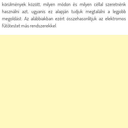
körülmények között, milyen módon és milyen céllal szeretnénk
használni azt, ugyanis ez alapján tudjuk megtalálni a legjobb
megoldást. Az alábbiakban ezért összehasonlítjuk az elektromos
fűtőtestet más rendszerekkel.