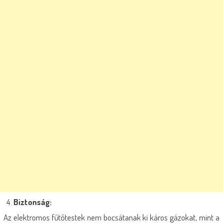
Biztonság:
Az elektromos fűtőtestek nem bocsátanak ki káros gázokat, mint a