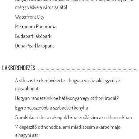
mégis védve a város zajától
Waterfront City
Metrodom Panoráma
Budapart lakópark
Duna Pearl lakópark
LAKBERENDEZÉS
A stílusos terek művészete – hogyan varázsold egyedivé
előszobádat
Hogyan rendezzünk be hatékonyan egy otthoni irodát?
Egyre népszerűbb a szabadtéri konyha
5 praktikus ötlet a raklapok felhasználására az otthonunkban
7 kiegészítő otthonodba, ami miatt sosem akarod majd
elhagyni azt