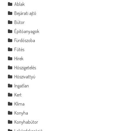
Ablak
Bejárati ajtó
Bútor
Építőanyagok
Fürdőszoba
Fűtés
Hírek
Hőszigetelés
Hőszivattyú
Ingatlan
Kert
Klíma
Konyha
Konyhabútor
Lakásdekoráció