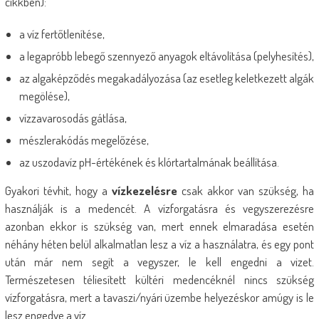
cikkben):
a víz fertőtlenítése,
a legapróbb lebegő szennyező anyagok eltávolítása (pelyhesítés),
az algaképződés megakadályozása (az esetleg keletkezett algák
megölése),
vízzavarosodás gátlása,
mészlerakódás megelőzése,
az uszodavíz pH-értékének és klórtartalmának beállítása.
Gyakori tévhit, hogy a
vízkezelésre
csak akkor van szükség, ha
használják is a medencét. A vízforgatásra és vegyszerezésre
azonban ekkor is szükség van, mert ennek elmaradása esetén
néhány héten belül alkalmatlan lesz a víz a használatra, és egy pont
után már nem segít a vegyszer, le kell engedni a vizet.
Természetesen téliesített kültéri medencéknél nincs szükség
vízforgatásra, mert a tavaszi/nyári üzembe helyezéskor amúgy is le
lesz engedve a víz.