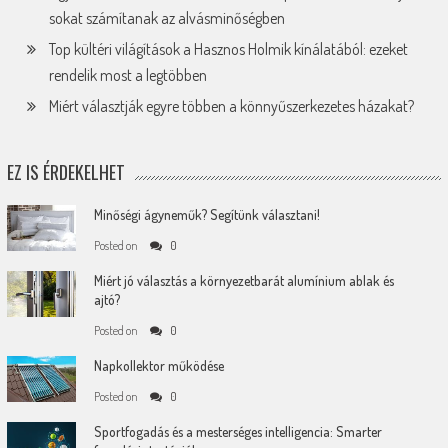
sokat számítanak az alvásminőségben
Top kültéri világítások a Hasznos Holmik kínálatából: ezeket
rendelik most a legtöbben
Miért választják egyre többen a könnyűszerkezetes házakat?
EZ IS ÉRDEKELHET
Minőségi ágyneműk? Segítünk választani!
Posted on
0
Miért jó választás a környezetbarát alumínium ablak és
ajtó?
Posted on
0
Napkollektor működése
Posted on
0
Sportfogadás és a mesterséges intelligencia: Smarter