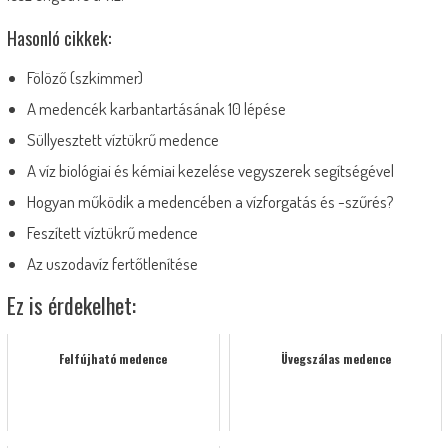
Hasonló cikkek:
Fölöző (szkimmer)
A medencék karbantartásának 10 lépése
Süllyesztett víztükrű medence
A víz biológiai és kémiai kezelése vegyszerek segítségével
Hogyan működik a medencében a vízforgatás és -szűrés?
Feszített víztükrű medence
Az uszodavíz fertőtlenítése
Ez is érdekelhet:
Felfújható medence
Üvegszálas medence