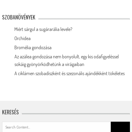
SZOBANÖVÉNYEK
Miért sárgul a sugárarália levele?
Orchidea
Bromélia gondozása
Az azálea gondozása nem bonyolult, egy kis odafigyeléssel
sokáig gyönyörködhetünk a virágaiban
A ciklámen szobadíszként és szezonális ajándékként tökéletes
KERESÉS
Search
for: