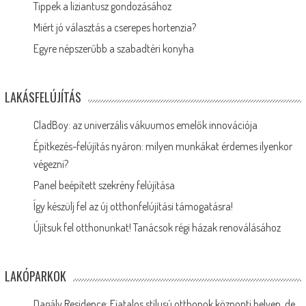
Tippek a liziantusz gondozásához
Miért jó választás a cserepes hortenzia?
Egyre népszerűbb a szabadtéri konyha
LAKÁSFELÚJÍTÁS
CladBoy: az univerzális vákuumos emelők innovációja
Építkezés-felújítás nyáron: milyen munkákat érdemes ilyenkor
végezni?
Panel beépített szekrény felújítása
Így készülj fel az új otthonfelújítási támogatásra!
Újítsuk fel otthonunkat! Tanácsok régi házak renoválásához
LAKÓPARKOK
Dagály Residence: Fiatalos stílusú otthonok központi helyen, de