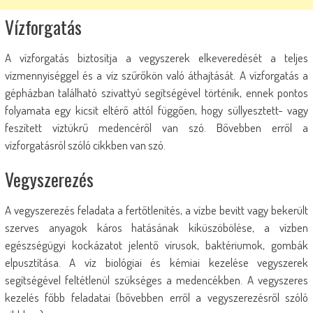
Vízforgatás
A vízforgatás biztosítja a vegyszerek elkeveredését a teljes
vízmennyiséggel és a víz szűrőkön való áthajtását. A vízforgatás a
gépházban található szivattyú segítségével történik, ennek pontos
folyamata egy kicsit eltérő attól függően, hogy süllyesztett- vagy
feszített víztükrű medencéről van szó. Bővebben erről a
vízforgatásról szóló cikkben van szó.
Vegyszerezés
A vegyszerezés feladata a fertőtlenítés, a vízbe bevitt vagy bekerült
szerves anyagok káros hatásának kiküszöbölése, a vízben
egészségügyi kockázatot jelentő vírusok, baktériumok, gombák
elpusztítása. A víz biológiai és kémiai kezelése vegyszerek
segítségével feltétlenül szükséges a medencékben. A vegyszeres
kezelés főbb feladatai (bővebben erről a vegyszerezésről szóló