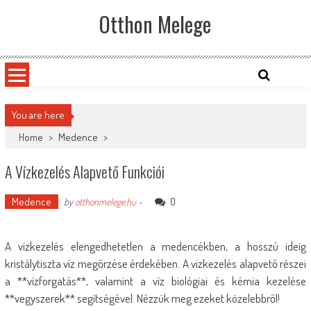
Skip
Otthon Melege
to
content
You are here
Home
>
Medence
>
A Vízkezelés Alapvető Funkciói
Medence
0
by
otthonmelege.hu
-
A vízkezelés elengedhetetlen a medencékben, a hosszú ideig
kristálytiszta víz megőrzése érdekében. A vízkezelés alapvető részei
a **vízforgatás**, valamint a víz biológiai és kémia kezelése
**vegyszerek** segítségével. Nézzük meg ezeket közelebbről!