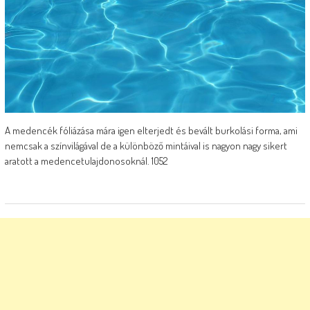
A medencék fóliázása mára igen elterjedt és bevált burkolási forma, ami
nemcsak a színvilágával de a különböző mintáival is nagyon nagy sikert
aratott a medencetulajdonosoknál. 1052