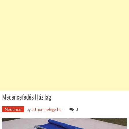
Medencefedés Házilag
Medence
by
otthonmelege.hu
-
0