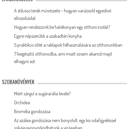
A stílusos terek művészete – hogyan varázsold egyedivé
előszobádat
Hogyan rendezzünk be hatékonyan egy otthoni irodát?
Egyre népszerűbb a szabadtéri konyha
5 praktikus ötlet a raklapok felhasználására az otthonunkban
7 kiegészítő otthonodba, ami miatt sosem akarod majd
elhagyni azt
SZOBANÖVÉNYEK
Miért sárgul a sugárarália levele?
Orchidea
Bromélia gondozása
Az azálea gondozása nem bonyolult, egy kis odafigyeléssel
sokáig gyönyörködhetünk a virágaiban