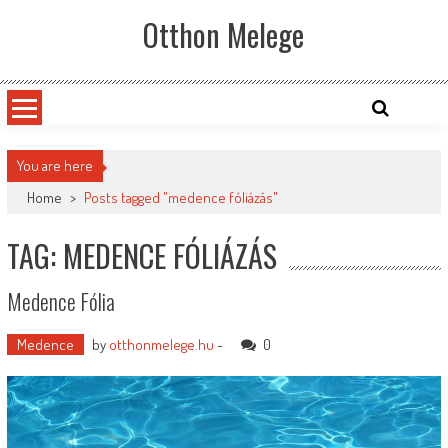
Skip
Otthon Melege
to
content
You are here
Home
>
Posts tagged "medence fóliázás"
TAG: MEDENCE FÓLIÁZÁS
Medence Fólia
Medence
by
otthonmelege.hu
-
0