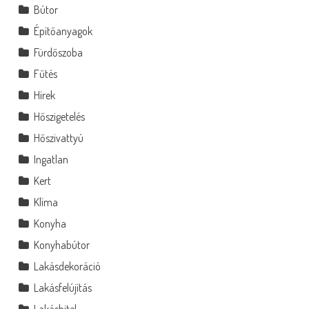
Bútor
Építőanyagok
Fürdőszoba
Fűtés
Hírek
Hőszigetelés
Hőszivattyú
Ingatlan
Kert
Klíma
Konyha
Konyhabútor
Lakásdekoráció
Lakásfelújítás
Lakáshitel