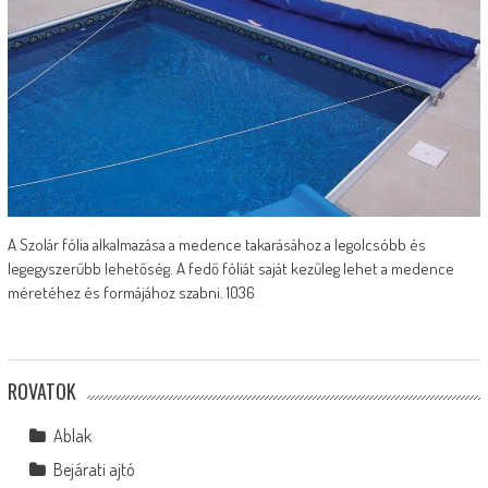
A Szolár fólia alkalmazása a medence takarásához a legolcsóbb és
legegyszerűbb lehetőség. A fedő fóliát saját kezűleg lehet a medence
méretéhez és formájához szabni. 1036
ROVATOK
Ablak
Bejárati ajtó