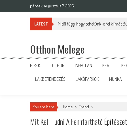
Skip
péntek, augusztus 7, 2026
to
content
Mitől függ, hogy tehetünk-e fel klímát 
LATEST
Otthon Melege
HÍREK
OTTHON
INGATLAN
KERT
KE
LAKBERENDEZÉS
LAKÓPARKOK
MUNKA
You are here
Home
>
Trend
>
Mit Kell Tudni A Fenntartható Építésze