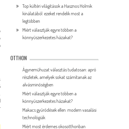
Top kültéri világítások a Hasznos Holmik
kínálatából: ezeket rendelik most a
legtöbben
Miért választják egyre többen a
ó
könnyűszerkezetes házakat?
ó
n
OTTHON
Ágyneműhuzat választás tudatosan: apró
részletek, amelyek sokat számítanak az
s
alvásminőségben
ő
.
Miért választják egyre többen a
l
könnyűszerkezetes házakat?
r
Makacs gyűrődések ellen: modern vasalási
technológiák
Miért most érdemes okosotthonban