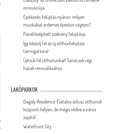
CladBoy: az univerzális vákuumos emelők
n
innovációja
Építkezés-felújítás nyáron: milyen
munkákat érdemes ilyenkor végezni?
Panel beépített szekrény felújítása
Így készülj fel az új otthonfelújítási
támogatásra!
Újítsuk fel otthonunkat! Tanácsok régi
házak renoválásához
LAKÓPARKOK
Dagály Residence: Fiatalos stílusú otthonok
központi helyen, de mégis védve a város
zajától
Waterfront City
k