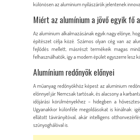
különösen az alumínium nyílászárók jelentenek innov
Miért az alumínium a jövő egyik fő 
Az alumínium alkalmazásának egyik nagy előnye, hogy 
építészet célja közé. Számos olyan cég van az alum
fejlődés mellett, másrészt termékeik magas min
felhasználhatók, így a modern épület egyszerre lesz 
Alumínium redőnyök előnyei
A műanyag redőnyökhöz képest az alumínium redőn
előnnyel jár. Nemcsak tartósak, és alacsony a karbant
időjárási körülményekhez – hidegben a hővesztes
Ugyanakkor különféle megoldásokat is kínálnak: igény
ellátott távirányítóval, akár intelligens otthonvezér
szúnyoghálóval is.