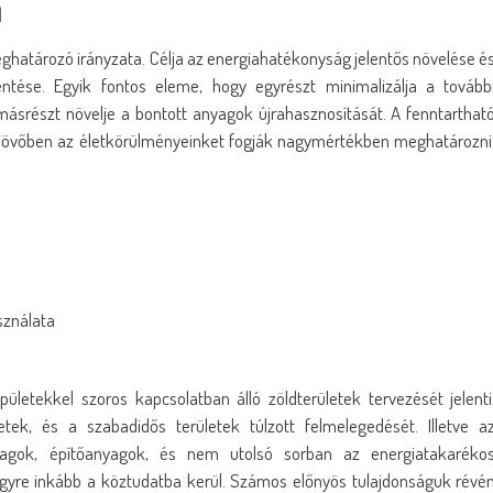
n
meghatározó irányzata. Célja az energiahatékonyság jelentős növelése é
ntése. Egyik fontos eleme, hogy egyrészt minimalizálja a tovább
másrészt növelje a bontott anyagok újrahasznosítását. A fenntarthat
 jövőben az életkörülményeinket fogják nagymértékben meghatározni
sználata
letekkel szoros kapcsolatban álló zöldterületek tervezését jelenti
ek, és a szabadidős területek túlzott felmelegedését. Illetve a
nyagok, építőanyagok, és nem utolsó sorban az energiatakaréko
egyre inkább a köztudatba kerül. Számos előnyös tulajdonságuk révé