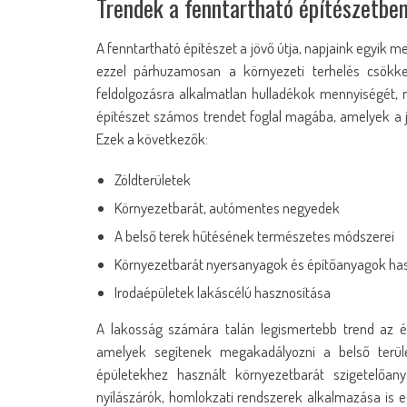
Trendek a fenntartható építészetbe
A fenntartható építészet a jövő útja, napjaink egyik 
ezzel párhuzamosan a környezeti terhelés csökke
feldolgozásra alkalmatlan hulladékok mennyiségét, 
építészet számos trendet foglal magába, amelyek a
Ezek a következők:
Zöldterületek
Környezetbarát, autómentes negyedek
A belső terek hűtésének természetes módszerei
Környezetbarát nyersanyagok és építőanyagok ha
Irodaépületek lakáscélú hasznosítása
A lakosság számára talán legismertebb trend az épü
amelyek segítenek megakadályozni a belső terület
épületekhez használt környezetbarát szigetelőa
nyílászárók, homlokzati rendszerek alkalmazása is 