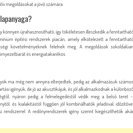
atív megoldásokat a jövő számára.
alapanyaga?
könnyen újrahasznosítható, így tökéletesen illeszkedik a fenntarthat
ínium építési rendszerek piacán, amely elkötelezett a fenntarthat
őségi követelményeknek felelnek meg. A megoldások sokoldalúa
környezetbarát és energiatakarékos.
yök ma még nem annyira elterjedtek, pedig az alkalmazásuk számo
artási igényük, de jó az akusztikájuk, és jól alkalmazkodnak a különböz
égtől, nyáron pedig a felmelegedéstől védik meg a belső teret -
től, és kialakítástól függően jól kombinálhatók jeladóval, időzítőve
lési rendszerrel. A redőnyrendszerek igény szerint kiegészíthetők aká