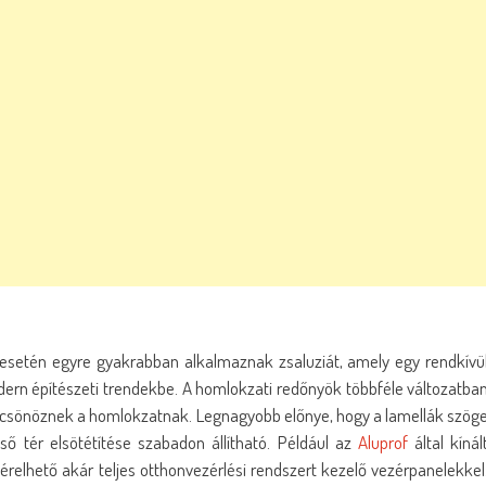
 esetén egyre gyakrabban alkalmaznak zsaluziát, amely egy rendkívü
odern építészeti trendekbe. A homlokzati redőnyök többféle változatba
kölcsönöznek a homlokzatnak. Legnagyobb előnye, hogy a lamellák szög
lső tér elsötétítése szabadon állítható. Például az
Aluprof
által kínál
elhető akár teljes otthonvezérlési rendszert kezelő vezérpanelekkel