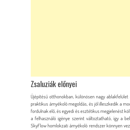
Zsaluziák előnyei
Újépítésű otthonokban, különösen nagy ablakfelület
praktikus árnyékoló megoldás, és jól illeszkedik a m
fordulnak elő, és egyedi és esztétikus megjelenést 
a felhasználó igénye szerint változtatható, így a be
SkyFlow homlokzati árnyékoló rendszer könnyen vezér