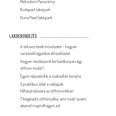
Metrodom Panoráma
Budapart lakópark
Duna Pearl lakópark
LAKBERENDEZÉS
A stílusos terek művészete – hogyan
varázsold egyedivé előszobádat
Hogyan rendezzünk be hatékonyan egy
otthoni irodát?
Egyre népszerűbb a szabadtéri konyha
5 praktikus ötlet a raklapok
felhasználására az otthonunkban
7 kiegészítő otthonodba, ami miatt sosem
akarod majd elhagyni azt