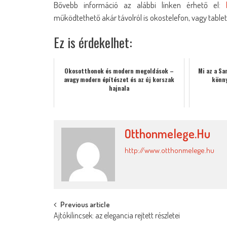
Bővebb információ az alábbi linken érhető el:
működtethető akár távolról is okostelefon, vagy tablet
Ez is érdekelhet:
Okosotthonok és modern megoldások –
Mi az a S
avagy modern építészet és az új korszak
könny
hajnala
Otthonmelege.hu
http://www.otthonmelege.hu
Post
Previous article
Ajtókilincsek: az elegancia rejtett részletei