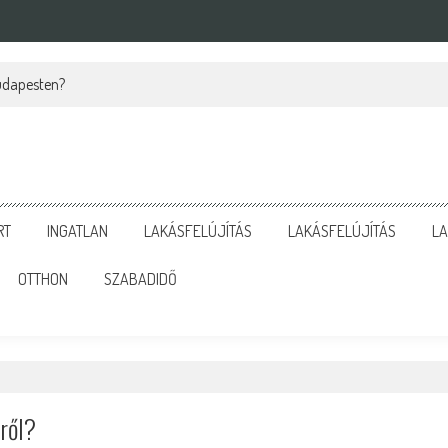
Budapesten?
RT
INGATLAN
LAKÁSFELÚJÍTÁS
LAKÁSFELÚJÍTÁS
LA
OTTHON
SZABADIDŐ
tről?