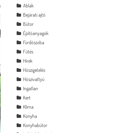
Ablak
0
Bejárati ajtó
Bútor
Építőanyagok
Fürdőszoba
Fűtés
Hírek
Hőszigetelés
Hőszivattyú
Ingatlan
Kert
Klíma
Konyha
Konyhabútor