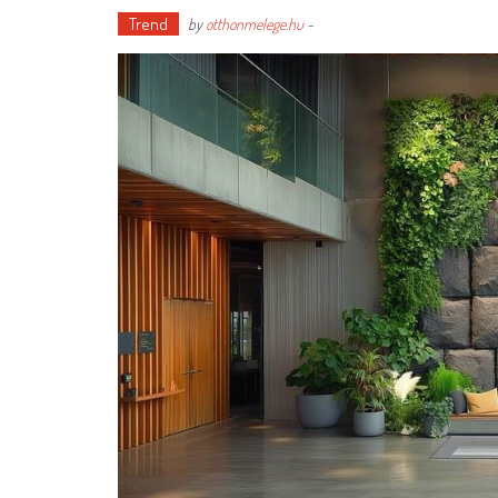
Trend
by
otthonmelege.hu
-