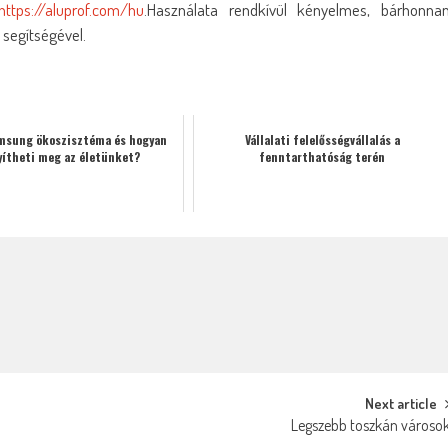
https://aluprof.com/hu
.Használata rendkívül kényelmes, bárhonna
 segítségével.
amsung ökoszisztéma és hogyan
Vállalati felelősségvállalás a
ítheti meg az életünket?
fenntarthatóság terén
Next article
Legszebb toszkán városo