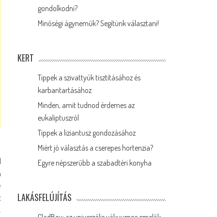
gondolkodni?
Minőségi ágyneműk? Segítünk választani!
KERT
Tippek a szivattyúk tisztításához és
karbantartásához
Minden, amit tudnod érdemes az
eukaliptuszról
Tippek a liziantusz gondozásához
Miért jó választás a cserepes hortenzia?
l
Egyre népszerűbb a szabadtéri konyha
n
e
LAKÁSFELÚJÍTÁS
t
.