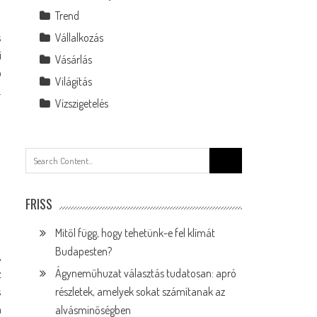
Trend
s
Vállalkozás
i
Vásárlás
ó
Világítás
.
Vízszigetelés
Search
for:
FRISS
Mitől függ, hogy tehetünk-e fel klímát
Budapesten?
,
z
Ágyneműhuzat választás tudatosan: apró
s
részletek, amelyek sokat számítanak az
n
alvásminőségben