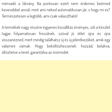
mérvadó a látvány. Na pontosan ezért nem érdemes beérned
kevesebbel annál, mint ami neked automatikusan jár, s hogy mi ez?
Természetesen a legtöbb, ami csak választható!
A termékek nagy részére ingyenes kiszállítás érvényes, sőt a készlet
tagjai folyamatosan frissülnek, szóval jó ötlet újra és újra
visszanézned, mert mindig találhatsz új és új jelentkezőket, amik egy
valamire várnak. Hogy beköltözhessenek: hozzád, belakva,
öltöztetve a teret, garantálva az örömödet.