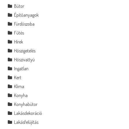
Bútor
Építőanyagok
Fürdőszoba
Fűtés
Hírek
Hőszigetelés
Hőszivattyú
Ingatlan
Kert
Klíma
Konyha
Konyhabútor
Lakásdekoráció
Lakásfelújítás