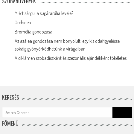
SZOBANÖVÉNYEK
Miért sárgul a sugárarália levele?
Orchidea
Bromélia gondozása
Az azálea gondozása nem bonyolult, egy kis odafigyeléssel
sokáig gyönyörködhetünk a virágaiban
A ciklámen szobadíszként és szezonális ajándékként tökéletes
KERESÉS
Search
for:
FŐMENÜ