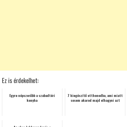
Ez is érdekelhet:
Egyre népszerűbb a szabadtéri
7 kiegészítő otthonodba, ami miatt
konyha
sosem akarod majd elhagyni azt