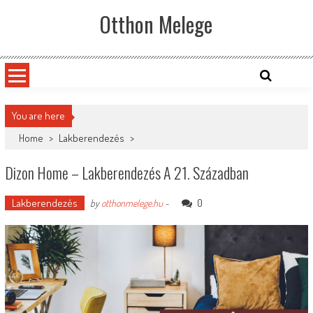
Skip
Otthon Melege
to
content
You are here
Home
>
Lakberendezés
>
Dizon Home – Lakberendezés A 21. Században
Lakberendezés
0
by
otthonmelege.hu
-