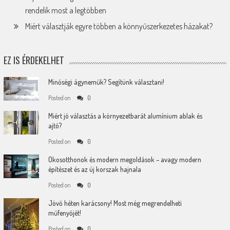
rendelik most a legtöbben
Miért választják egyre többen a könnyűszerkezetes házakat?
EZ IS ÉRDEKELHET
Minőségi ágyneműk? Segítünk választani!
Posted on
0
Miért jó választás a környezetbarát alumínium ablak és
ajtó?
Posted on
0
Okosotthonok és modern megoldások – avagy modern
építészet és az új korszak hajnala
Posted on
0
Jövő héten karácsony! Most még megrendelheti
műfenyőjét!
Posted on
0