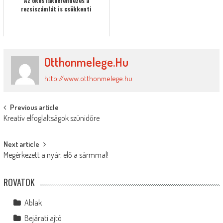
Az okos lakberendezés a
rezsiszámlát is csökkenti
Otthonmelege.hu
http://www.otthonmelege.hu
Post
Previous article
Kreatív elfoglaltságok szünidőre
navigation
Next article
Megérkezett a nyár, elő a sármmal!
ROVATOK
Ablak
Bejárati ajtó