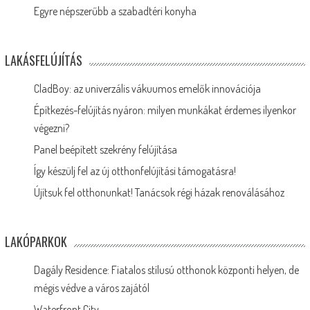
Egyre népszerűbb a szabadtéri konyha
LAKÁSFELÚJÍTÁS
CladBoy: az univerzális vákuumos emelők innovációja
Építkezés-felújítás nyáron: milyen munkákat érdemes ilyenkor
végezni?
Panel beépített szekrény felújítása
Így készülj fel az új otthonfelújítási támogatásra!
Újítsuk fel otthonunkat! Tanácsok régi házak renoválásához
LAKÓPARKOK
Dagály Residence: Fiatalos stílusú otthonok központi helyen, de
mégis védve a város zajától
Waterfront City