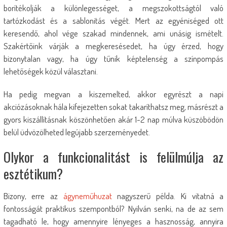
borítékolják a különlegességet, a megszokottságtól való
tartózkodást és a sablonitás végét. Mert az egyéniséged ott
keresendő, ahol vége szakad mindennek, ami unásig ismételt.
Szakértőink várják a megkeresésedet, ha úgy érzed, hogy
bizonytalan vagy, ha úgy tűnik képtelenség a színpompás
lehetőségek közül választani.
Ha pedig megvan a kiszemelted, akkor egyrészt a napi
akciózásoknak hála kifejezetten sokat takaríthatsz meg, másrészt a
gyors kiszállításnak köszönhetően akár 1-2 nap múlva küszöbödön
belül üdvözölheted legújabb szerzeményedet.
Olykor a funkcionalitást is felülmúlja az
esztétikum?
Bizony, erre az
ágyneműhuzat
nagyszerű példa. Ki vitatná a
fontosságát praktikus szempontból? Nyilván senki, na de az sem
tagadható le, hogy amennyire lényeges a hasznosság, annyira