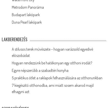
Metrodom Panoráma
Budapart lakópark
Duna Pearl lakópark
LAKBERENDEZÉS
A stílusos terek művészete – hogyan varázsold egyedivé
előszobádat
Hogyan rendezzünk be hatékonyan egy otthoni irodát?
Egyre népszerűbb a szabadtéri konyha
5 praktikus ötlet a raklapok felhasználására az otthonunkban
7 kiegészítő otthonodba, ami miatt sosem akarod majd
elhagyni azt