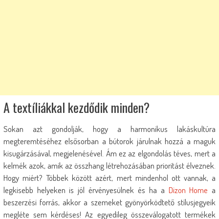
A textíliákkal kezdődik minden?
Sokan azt gondolják, hogy a harmonikus lakáskultúra
megteremtéséhez elsősorban a bútorok járulnak hozzá a maguk
kisugárzásával, megjelenésével. Ám ez az elgondolás téves, mert a
kelmék azok, amik az összhang létrehozásában prioritást élveznek.
Hogy miért? Többek között azért, mert mindenhol ott vannak, a
legkisebb helyeken is jól érvényesülnek és ha a
Dizon Home
a
beszerzési forrás, akkor a szemeket gyönyörködtető stílusjegyeik
megléte sem kérdéses! Az egyedileg összeválogatott termékek