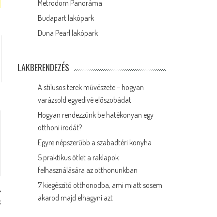
Metrodom Panoráma
Budapart lakópark
Duna Pearl lakópark
LAKBERENDEZÉS
A stílusos terek művészete – hogyan
varázsold egyedivé előszobádat
Hogyan rendezzünk be hatékonyan egy
otthoni irodát?
Egyre népszerűbb a szabadtéri konyha
5 praktikus ötlet a raklapok
felhasználására az otthonunkban
7 kiegészítő otthonodba, ami miatt sosem
akarod majd elhagyni azt
k