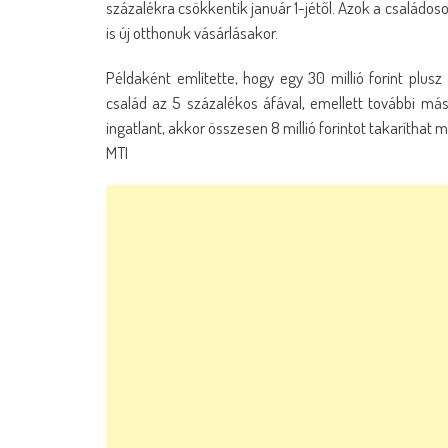
százalékra csökkentik január 1-jétől. Azok a családoso
is új otthonuk vásárlásakor.
Példaként említette, hogy egy 30 millió forint plusz
család az 5 százalékos áfával, emellett további másf
ingatlant, akkor összesen 8 millió forintot takaríthat
MTI