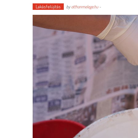
Lakásfelújítás
by
otthonmelege.hu
-