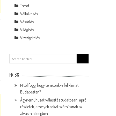
Trend
Vállalkozás
,
Vásárlás
Világítás
n
Vízszigetelés
a
Search
a
for:
FRISS
,
Mitől függ, hogy tehetünk-e fel klímát
Budapesten?
Ágyneműhuzat választás tudatosan: apró
részletek, amelyek sokat számítanak az
alvásminőségben