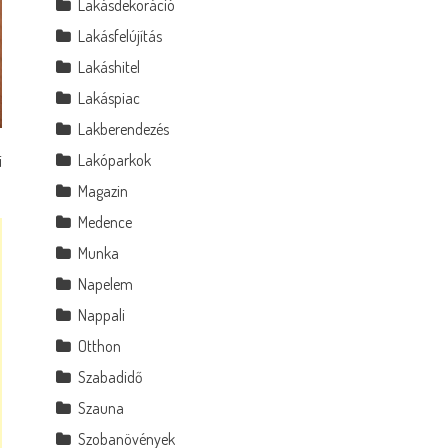
Lakásdekoráció
Lakásfelújítás
Lakáshitel
Lakáspiac
Lakberendezés
Lakóparkok
i
Magazin
Medence
Munka
Napelem
Nappali
Otthon
Szabadidő
Szauna
Szobanövények