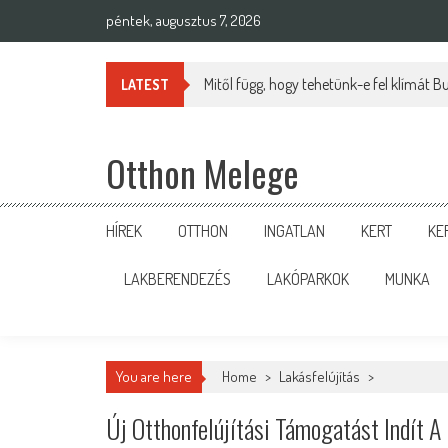
Skip
péntek, augusztus 7, 2026
to
content
Mitől függ, hogy tehetünk-e fel klímát 
LATEST
Otthon Melege
HÍREK
OTTHON
INGATLAN
KERT
KE
LAKBERENDEZÉS
LAKÓPARKOK
MUNKA
You are here
Home
>
Lakásfelújítás
>
Új Otthonfelújítási Támogatást Indít 