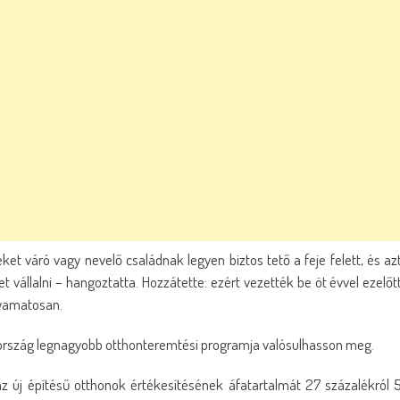
t váró vagy nevelő családnak legyen biztos tető a feje felett, és az
állalni – hangoztatta. Hozzátette: ezért vezették be öt évvel ezelőt
lyamatosan.
rország legnagyobb otthonteremtési programja valósulhasson meg.
az új építésű otthonok értékesítésének áfatartalmát 27 százalékról 