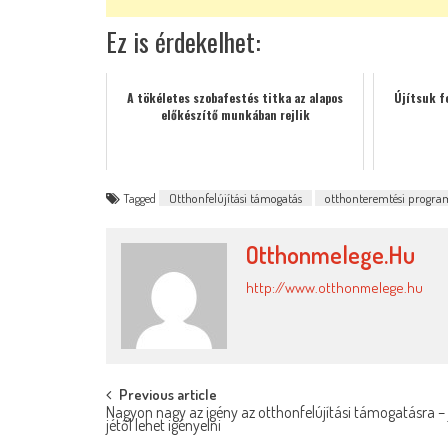
Ez is érdekelhet:
A tökéletes szobafestés titka az alapos
Újítsuk f
előkészítő munkában rejlik
Tagged
Otthonfelújítási támogatás
otthonteremtési progra
Otthonmelege.hu
http://www.otthonmelege.hu
Post
Previous article
Nagyon nagy az igény az otthonfelújítási támogatásra – 
jétől lehet igényelni
navigation