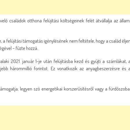
lő családok otthona felújítási költségeinek felét átvállalja az állam
 a felújítási támogatás igénylésének nem feltétele, hogy a család élje
gével – fűzte hozzá.
laki 2021. január 1-je után felújításba kezd és gyűjti a számlákat, 
feljebb hárommillió forintot. Ez vonatkozik az anyagbeszerzésre és 
támogatja; legyen szó energetikai korszerűsítésről vagy a fürdőszoba