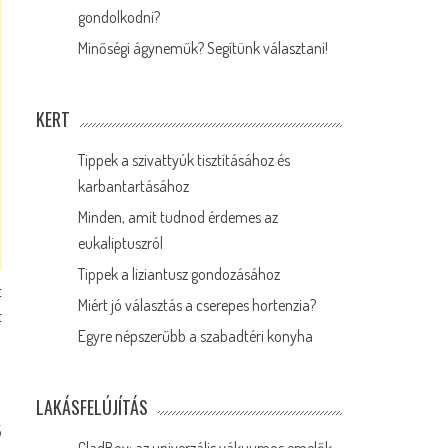
gondolkodni?
Minőségi ágyneműk? Segítünk választani!
KERT
Tippek a szivattyúk tisztításához és
karbantartásához
Minden, amit tudnod érdemes az
eukaliptuszról
Tippek a liziantusz gondozásához
t
Miért jó választás a cserepes hortenzia?
t
Egyre népszerűbb a szabadtéri konyha
LAKÁSFELÚJÍTÁS
5