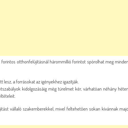
ó forintos otthonfelújításnál hárommillió forintot spórolhat meg minde
tt lesz, a forrásokat az igényekhez igazítják.
letszabályok kidolgozásáig még türelmet kér, várhatóan néhány héte
tételeit.
tást vállaló szakemberekkel, mivel feltehetően sokan kívánnak maj