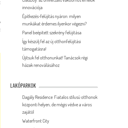
CladBoy: az univerzális vákuumos emelők
t
innovációja
Építkezés-felújítás nyáron: milyen
y
munkákat érdemes ilyenkor végezni?
z
Panel beépített szekrény felújítása
Így készülj fel az új otthonfelújítási
támogatásra!
Újítsuk fel otthonunkat! Tanácsok régi
házak renoválásához
LAKÓPARKOK
Dagály Residence: Fiatalos stílusú otthonok
központi helyen, de mégis védve a város
zajától
Waterfront City