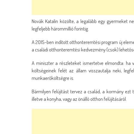
Novák Katalin közölte, a legalább egy gyermeket neve
legfeljebb hárommillió forintig.
A 2015-ben indított otthonteremtési program új eleme,
a családi otthonteremtési kedvezmény (csok) lehetősé
A miniszter a részleteket ismertetve elmondta: ha va
költségeinek felét az állam visszautalja neki, leg
munkaerőköltségre is.
Bármilyen felújítást tervez a család, a kormány ezt 
illetve a konyha, vagy az önálló otthon felújításáról.