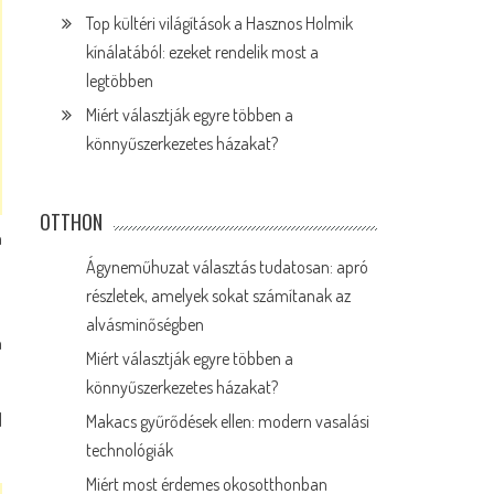
Top kültéri világítások a Hasznos Holmik
kínálatából: ezeket rendelik most a
legtöbben
Miért választják egyre többen a
könnyűszerkezetes házakat?
OTTHON
n
Ágyneműhuzat választás tudatosan: apró
részletek, amelyek sokat számítanak az
alvásminőségben
n
Miért választják egyre többen a
könnyűszerkezetes házakat?
d
Makacs gyűrődések ellen: modern vasalási
technológiák
Miért most érdemes okosotthonban