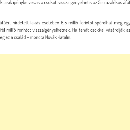
k, akik igénybe veszik a csokot, visszaigényelhetik az 5 százalékos áfá
 áfáért hirdetett lakás esetében 6,5 millió forintot spórolhat meg eg
él millió forintot visszaigényelhetnek. Ha tehát csokkal vásárolják a
 meg ez a család – mondta Novák Katalin.