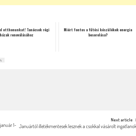
el otthonunkat! Tanácsok régi
Miért fontos a fűtési készülékek energia
házak renoválásához
besorolása?
m
Next article
január 1-
Januártól illetékmentesek lesznek a csokkal vásárolt ingatlano