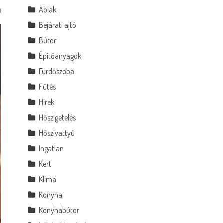
Ablak
0
Bejárati ajtó
Bútor
Építőanyagok
Fürdőszoba
Fűtés
Hírek
Hőszigetelés
Hőszivattyú
Ingatlan
Kert
Klíma
Konyha
Konyhabútor