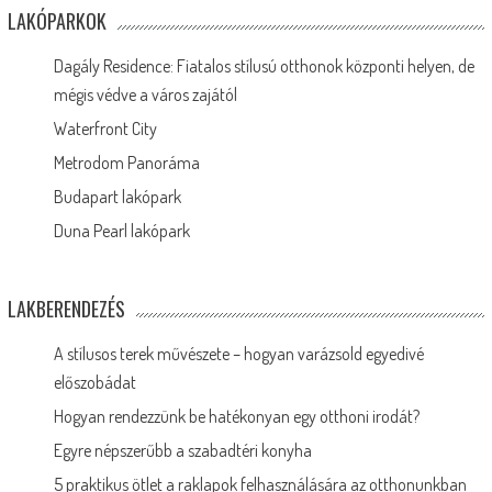
LAKÓPARKOK
Dagály Residence: Fiatalos stílusú otthonok központi helyen, de
mégis védve a város zajától
Waterfront City
Metrodom Panoráma
Budapart lakópark
Duna Pearl lakópark
LAKBERENDEZÉS
A stílusos terek művészete – hogyan varázsold egyedivé
előszobádat
Hogyan rendezzünk be hatékonyan egy otthoni irodát?
Egyre népszerűbb a szabadtéri konyha
5 praktikus ötlet a raklapok felhasználására az otthonunkban