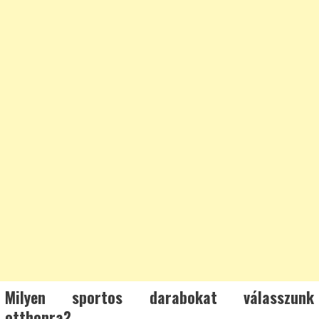
Milyen sportos darabokat válasszunk
otthonra?