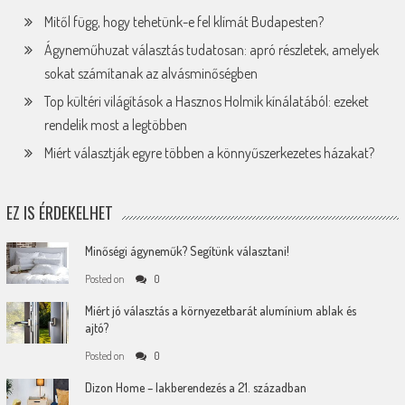
Mitől függ, hogy tehetünk-e fel klímát Budapesten?
Ágyneműhuzat választás tudatosan: apró részletek, amelyek
sokat számítanak az alvásminőségben
Top kültéri világítások a Hasznos Holmik kínálatából: ezeket
rendelik most a legtöbben
Miért választják egyre többen a könnyűszerkezetes házakat?
EZ IS ÉRDEKELHET
Minőségi ágyneműk? Segítünk választani!
Posted on
0
Miért jó választás a környezetbarát alumínium ablak és
ajtó?
Posted on
0
Dizon Home – lakberendezés a 21. században