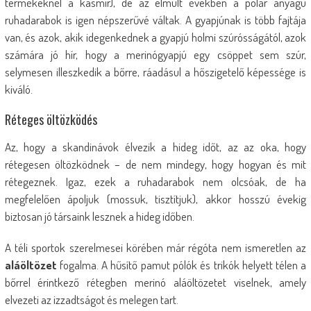
termékeknél a kasmír), de az elmúlt években a polár anyagú
ruhadarabok is igen népszerűvé váltak. A gyapjúnak is több fajtája
van, és azok, akik idegenkednek a gyapjú holmi szúrósságától, azok
számára jó hír, hogy a merinógyapjú egy csöppet sem szúr,
selymesen illeszkedik a bőrre, ráadásul a hőszigetelő képessége is
kiváló.
Réteges öltözködés
Az, hogy a skandinávok élvezik a hideg időt, az az oka, hogy
rétegesen öltözködnek – de nem mindegy, hogy hogyan és mit
rétegeznek. Igaz, ezek a ruhadarabok nem olcsóak, de ha
megfelelően ápoljuk (mossuk, tisztítjuk), akkor hosszú évekig
biztosan jó társaink lesznek a hideg időben.
A téli sportok szerelmesei körében már régóta nem ismeretlen az
aláöltözet
fogalma. A hűsítő pamut pólók és trikók helyett télen a
bőrrel érintkező rétegben merinó aláöltözetet viselnek, amely
elvezeti az izzadtságot és melegen tart.