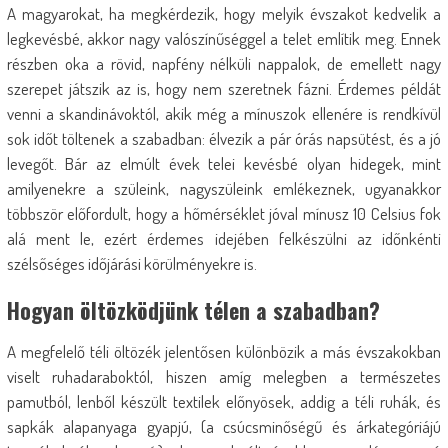
A magyarokat, ha megkérdezik, hogy melyik évszakot kedvelik a
legkevésbé, akkor nagy valószínűséggel a telet említik meg. Ennek
részben oka a rövid, napfény nélküli nappalok, de emellett nagy
szerepet játszik az is, hogy nem szeretnek fázni. Érdemes példát
venni a skandinávoktól, akik még a mínuszok ellenére is rendkívül
sok időt töltenek a szabadban: élvezik a pár órás napsütést, és a jó
levegőt. Bár az elmúlt évek telei kevésbé olyan hidegek, mint
amilyenekre a szüleink, nagyszüleink emlékeznek, ugyanakkor
többször előfordult, hogy a hőmérséklet jóval mínusz 10 Celsius fok
alá ment le, ezért érdemes idejében felkészülni az időnkénti
szélsőséges időjárási körülményekre is.
Hogyan öltözködjünk télen a szabadban?
A megfelelő téli öltözék jelentősen különbözik a más évszakokban
viselt ruhadaraboktól, hiszen amíg melegben a természetes
pamutból, lenből készült textilek előnyösek, addig a téli ruhák, és
sapkák alapanyaga gyapjú, (a csúcsminőségű és árkategóriájú