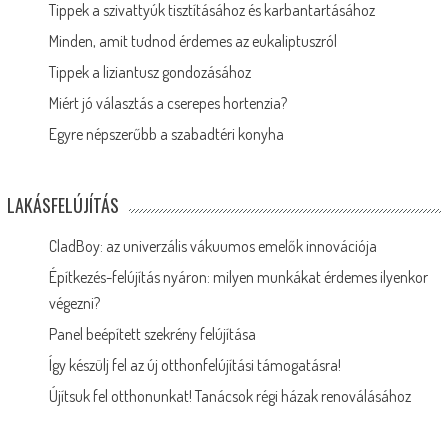
Tippek a szivattyúk tisztításához és karbantartásához
Minden, amit tudnod érdemes az eukaliptuszról
Tippek a liziantusz gondozásához
Miért jó választás a cserepes hortenzia?
Egyre népszerűbb a szabadtéri konyha
LAKÁSFELÚJÍTÁS
CladBoy: az univerzális vákuumos emelők innovációja
Építkezés-felújítás nyáron: milyen munkákat érdemes ilyenkor
végezni?
Panel beépített szekrény felújítása
Így készülj fel az új otthonfelújítási támogatásra!
Újítsuk fel otthonunkat! Tanácsok régi házak renoválásához