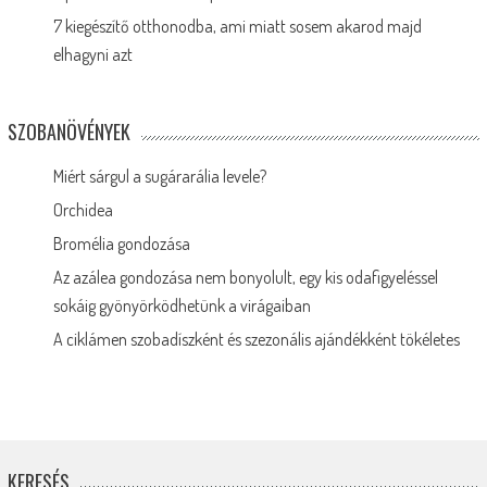
7 kiegészítő otthonodba, ami miatt sosem akarod majd
elhagyni azt
SZOBANÖVÉNYEK
Miért sárgul a sugárarália levele?
Orchidea
Bromélia gondozása
Az azálea gondozása nem bonyolult, egy kis odafigyeléssel
sokáig gyönyörködhetünk a virágaiban
A ciklámen szobadíszként és szezonális ajándékként tökéletes
KERESÉS