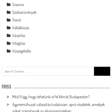
Szauna
Szobanövények
Trend
Vállalkozás
Vásárlás
Világítás
Vízszigetelés
Search
for:
FRISS
Mitől függ, hogy tehetünk-e fel klímát Budapesten?
Ágyneműhuzat választás tudatosan: apró részletek, amelyek
sokat számítanak az alvásminőségben