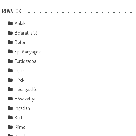
ROVATOK
Ablak
Bejárati ajtó
Bútor
Építőanyagok
Fürdőszoba
Fűtés
Hírek
Hőszigetelés
Hőszivattyú
Ingatlan
Kert
Klíma