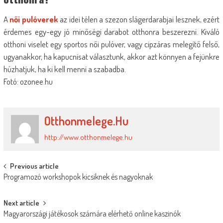
A
női pulóverek
az idei télen a szezon slágerdarabjai lesznek, ezért
érdemes egy-egy jó minőségi darabot otthonra beszerezni. Kiváló
otthoni viselet egy sportos női pulóver, vagy cipzáras melegítő felső,
ugyanakkor, ha kapucnisat választunk, akkor azt könnyen a fejünkre
húzhatjuk, ha ki kell menni a szabadba.
Fotó: ozonee.hu
Otthonmelege.hu
http://www.otthonmelege.hu
Post
Previous article
Programozó workshopok kicsiknek és nagyoknak
navigation
Next article
Magyarországi játékosok számára elérhető online kaszinók