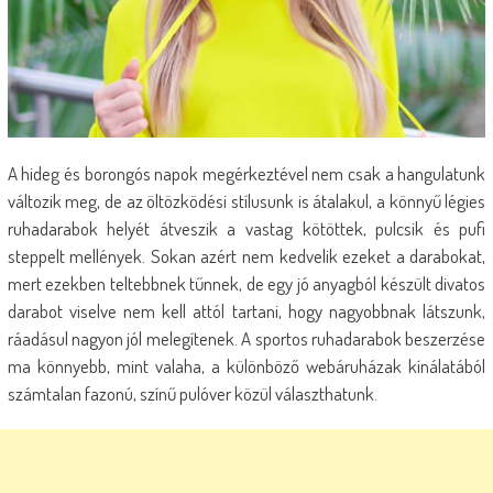
A hideg és borongós napok megérkeztével nem csak a hangulatunk
változik meg, de az öltözködési stílusunk is átalakul, a könnyű légies
ruhadarabok helyét átveszik a vastag kötöttek, pulcsik és pufi
steppelt mellények. Sokan azért nem kedvelik ezeket a darabokat,
mert ezekben teltebbnek tűnnek, de egy jó anyagból készült divatos
darabot viselve nem kell attól tartani, hogy nagyobbnak látszunk,
ráadásul nagyon jól melegítenek. A sportos ruhadarabok beszerzése
ma könnyebb, mint valaha, a különböző webáruházak kínálatából
számtalan fazonú, színű pulóver közül választhatunk.