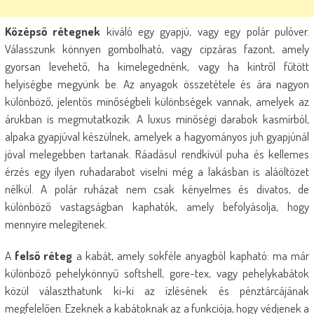
Középső rétegnek
kiváló egy gyapjú, vagy egy polár pulóver.
Válasszunk könnyen gombolható, vagy cipzáras fazont, amely
gyorsan levehető, ha kimelegednénk, vagy ha kintről fűtött
helyiségbe megyünk be. Az anyagok összetétele és ára nagyon
különböző, jelentős minőségbeli különbségek vannak, amelyek az
árukban is megmutatkozik. A luxus minőségi darabok kasmírból,
alpaka gyapjúval készülnek, amelyek a hagyományos juh gyapjúnál
jóval melegebben tartanak. Ráadásul rendkívül puha és kellemes
érzés egy ilyen ruhadarabot viselni még a lakásban is aláöltözet
nélkül. A polár ruházat nem csak kényelmes és divatos, de
különböző vastagságban kaphatók, amely befolyásolja, hogy
mennyire melegítenek.
A
felső réteg
a kabát, amely sokféle anyagból kapható: ma már
különböző pehelykönnyű softshell, gore-tex, vagy pehelykabátok
közül választhatunk ki-ki az ízlésének és pénztárcájának
megfelelően. Ezeknek a kabátoknak az a funkciója, hogy védjenek a