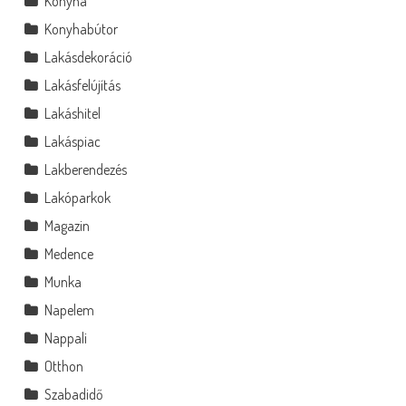
Konyha
Konyhabútor
Lakásdekoráció
Lakásfelújítás
Lakáshitel
Lakáspiac
Lakberendezés
Lakóparkok
Magazin
Medence
Munka
Napelem
Nappali
Otthon
Szabadidő