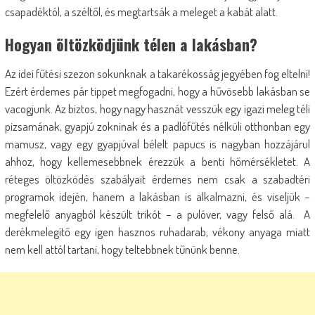
csapadéktól, a széltől, és megtartsák a meleget a kabát alatt.
Hogyan öltözködjünk télen a lakásban?
Az idei fűtési szezon sokunknak a takarékosság jegyében fog eltelni!
Ezért érdemes pár tippet megfogadni, hogy a hűvösebb lakásban se
vacogjunk. Az biztos, hogy nagy hasznát vesszük egy igazi meleg téli
pizsamának, gyapjú zokninak és a padlófűtés nélküli otthonban egy
mamusz, vagy egy gyapjúval bélelt papucs is nagyban hozzájárul
ahhoz, hogy kellemesebbnek érezzük a benti hőmérsékletet. A
réteges öltözködés szabályait érdemes nem csak a szabadtéri
programok idején, hanem a lakásban is alkalmazni, és viseljük –
megfelelő anyagból készült trikót – a pulóver, vagy felső alá. A
derékmelegítő egy igen hasznos ruhadarab, vékony anyaga miatt
nem kell attól tartani, hogy teltebbnek tűnünk benne.