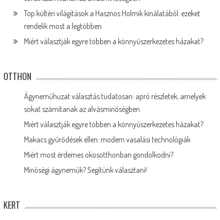
Top kültéri világítások a Hasznos Holmik kínálatából: ezeket
rendelik most a legtöbben
Miért választják egyre többen a könnyűszerkezetes házakat?
OTTHON
Ágyneműhuzat választás tudatosan: apró részletek, amelyek
sokat számítanak az alvásminőségben
Miért választják egyre többen a könnyűszerkezetes házakat?
Makacs gyűrődések ellen: modern vasalási technológiák
Miért most érdemes okosotthonban gondolkodni?
Minőségi ágyneműk? Segítünk választani!
KERT