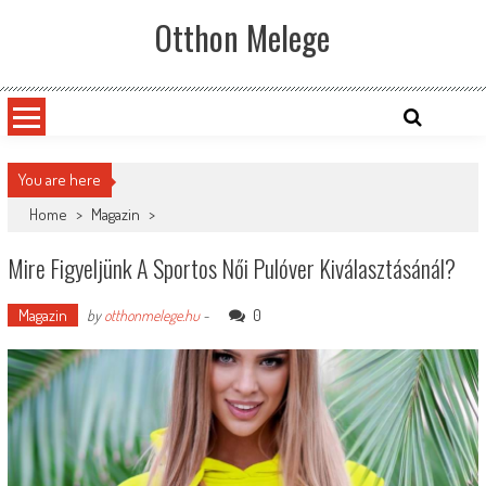
Skip
Otthon Melege
to
content
You are here
Home
>
Magazin
>
Mire Figyeljünk A Sportos Női Pulóver Kiválasztásánál?
Magazin
0
by
otthonmelege.hu
-