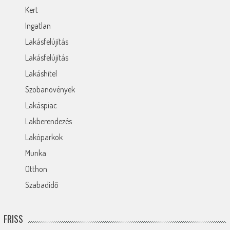
Kert
Ingatlan
Lakásfelújítás
Lakásfelújítás
Lakáshitel
Szobanövények
Lakáspiac
Lakberendezés
Lakóparkok
Munka
Otthon
Szabadidő
FRISS