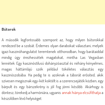
Bútorok
A második legfontosabb szempont az, hogy milyen bútorokkal
rendezed be a szobát. Érdemes olyan darabokat választani, melyek
igazi kaszinóhangulatot teremtenek otthonodban, hogy barátaiddal
mindig úgy érezhessétek magatokat, mintha Las Vegasban
lennétek. Egy kaszinóstílusú dohányzóasztal és néhány kényelmes,
magas háttámlájú szék például tökéletes választás egy
kaszinószobába. Ha pedig te is azoknak a táborát erősíted, akik
szívesen megisznak egy-két koktélt is a szerencsejáték közben, egy
bárpult és egy bárszekrény is jól fog jönni később. Akárhogy is
döntesz, törekedj a harmóniára, ugyanis
annak hiánya elcsúfíthatja
a
készülőben lévő helyiséget.