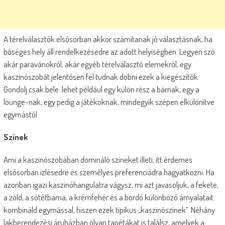
A térelválasztók elsősorban akkor számítanak jó választásnak, ha
bőséges hely áll rendelkezésedre az adott helyiségben. Legyen szó
akár paravánokról, akár egyéb térelválasztó elemekről, egy
kaszinószobát jelentősen fel tudnak dobni ezek a kiegészítők.
Gondolj csak bele: lehet például egy külön rész a bárnak, egy a
lounge-nak, egy pedig a játékoknak, mindegyik szépen elkülönítve
egymástól.
Színek
Ami a kaszinószobában domináló színeket illeti, itt érdemes
elsősorban ízlésedre és személyes preferenciádra hagyatkozni. Ha
azonban igazi kaszinóhangulatra vágysz, mi azt javasoljuk, a fekete,
a zöld, a sötétbarna, a krémfehér és a bordó különböző árnyalatait
kombináld egymással, hiszen ezek tipikus „kaszinószínek”. Néhány
lakberendezési áruházban olyan tapétákat is találsz, amelyek a