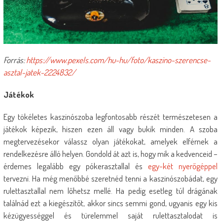
Forrás:
https://www.pexels.com/hu-hu/foto/kaszino-szerencse-
asztal-jatek-2224832/
Játékok
Egy tökéletes kaszinószoba legfontosabb részét természetesen a
játékok képezik, hiszen ezen áll vagy bukik minden. A szoba
megtervezésekor válassz olyan játékokat, amelyek elférnek a
rendelkezésre álló helyen. Gondold át azt is, hogy mik a kedvenceid –
érdemes legalább egy pókerasztallal és
egy-két nyerőgéppel
tervezni. Ha még menőbbé szeretnéd tenni a kaszinószobádat, egy
rulettasztallal nem lőhetsz mellé. Ha pedig esetleg túl drágának
találnád ezt a kiegészítőt, akkor sincs semmi gond, ugyanis egy kis
kézügyességgel és türelemmel saját rulettasztalodat is