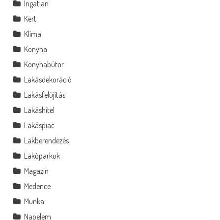
Ingatlan
Kert
Klíma
Konyha
Konyhabútor
Lakásdekoráció
Lakásfelújítás
Lakáshitel
Lakáspiac
Lakberendezés
Lakóparkok
Magazin
Medence
Munka
Napelem