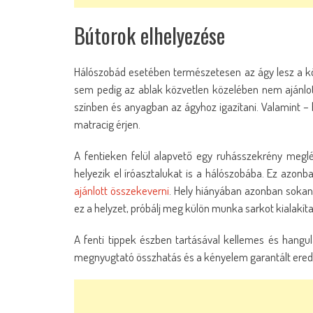
Bútorok elhelyezése
Hálószobád esetében természetesen az ágy lesz a kö
sem pedig az ablak közvetlen közelében nem ajánlott 
színben és anyagban az ágyhoz igazítani. Valamint
matracig érjen.
A fentieken felül alapvető egy ruhásszekrény meglét
helyezik el íróasztalukat is a hálószobába. Ez azonb
ajánlott összekeverni
. Hely hiányában azonban sokan
ez a helyzet, próbálj meg külön munka sarkot kialakít
A fenti tippek észben tartásával kellemes és hangu
megnyugtató összhatás és a kényelem garantált eredm