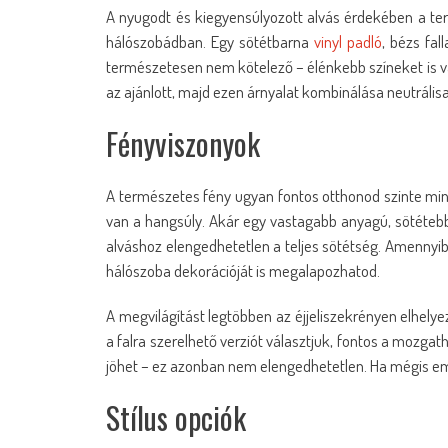
A nyugodt és kiegyensúlyozott alvás érdekében a te
hálószobádban. Egy sötétbarna
vinyl padló
, bézs fal
természetesen nem kötelező – élénkebb színeket is v
az ajánlott, majd ezen árnyalat kombinálása neutrális
Fényviszonyok
A természetes fény ugyan fontos otthonod szinte mi
van a hangsúly. Akár egy vastagabb anyagú, sötétebb
alváshoz elengedhetetlen a teljes sötétség. Amennyibe
hálószoba dekorációját is megalapozhatod.
A megvilágítást legtöbben az éjjeliszekrényen elhe
a falra szerelhető verziót választjuk, fontos a mozga
jöhet – ez azonban nem elengedhetetlen. Ha mégis eme
Stílus opciók