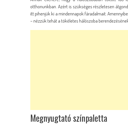
otthonunkban. Azért is szükséges részletesen átgondo
itt pihenjük ki a mindennapok fáradalmait. Amennyiben
– nézzük tehát a tökéletes hálószoba berendezésének 
Megnyugtató színpaletta