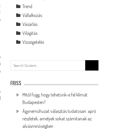
k
Trend
z
Vállalkozás
a
Vásárlás
Világítás
Vízszigetelés
n
Search
i
for:
a
FRISS
n
Mitől függ, hogy tehetünk-e fel klímát
l
Budapesten?
Ágyneműhuzat választás tudatosan: apró
részletek, amelyek sokat számítanak az
alvásminőségben