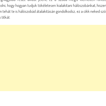
lni, hogy hogyan tudjuk tökéletesen kialakítani hálószobánkat, hisze
 tehát te is hálószobád átalakításán gondolkodsz, ez a cikk neked szó
titkát.