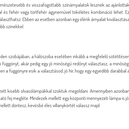
rmészetesebb és visszafogottabb színárnyalatok lesznek az ajánlotta
lal és fehér vagy törtfehér ágyneművel tökéletes kombináció lehet. E
álaszthatsz. Ebben az esetben azonban egy élénk árnyalat kiválasztás
abb színekkel.
nden szobájában, a hálószoba esetében inkább a megfelelő sötétítése
 függönyt, akár pedig egy jó minőségű redőnyt választasz, a minőség
n a függönyre esik a választásod, jó hír, hogy egy egyedibb darabbal 
lyezett kisebb olvasólámpákkal szoktuk megoldani. Amennyiben azonba
tható fej megléte. Mindezek mellett egy központi mennyezeti lámpa is jó
llett döntesz, kevésbé éles villanykörtét válassz majd.