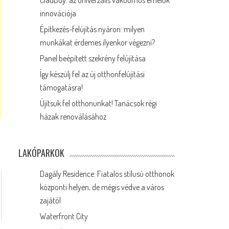
CladBoy: az univerzális vákuumos emelők
innovációja
Építkezés-felújítás nyáron: milyen
munkákat érdemes ilyenkor végezni?
Panel beépített szekrény felújítása
Így készülj fel az új otthonfelújítási
támogatásra!
Újítsuk fel otthonunkat! Tanácsok régi
házak renoválásához
LAKÓPARKOK
Dagály Residence: Fiatalos stílusú otthonok
központi helyen, de mégis védve a város
zajától
Waterfront City