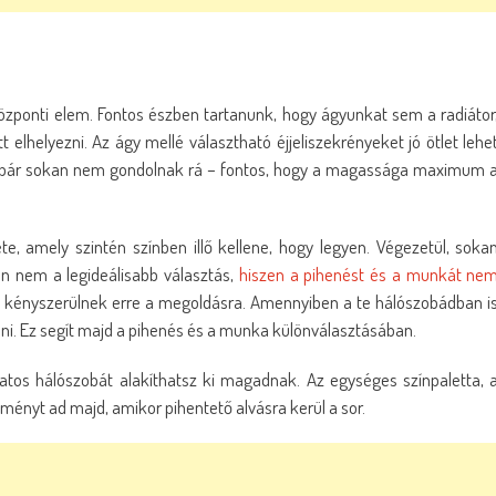
zponti elem. Fontos észben tartanunk, hogy ágyunkat sem a radiátor
elhelyezni. Az ágy mellé választható éjjeliszekrényeket jó ötlet lehe
 – bár sokan nem gondolnak rá – fontos, hogy a magassága maximum 
e, amely szintén színben illő kellene, hogy legyen. Végezetül, soka
an nem a legideálisabb választás,
hiszen a pihenést és a munkát ne
 kényszerülnek erre a megoldásra. Amennyiben a te hálószobádban i
ani. Ez segít majd a pihenés és a munka különválasztásában.
latos hálószobát alakíthatsz ki magadnak. Az egységes színpaletta, 
ényt ad majd, amikor pihentető alvásra kerül a sor.