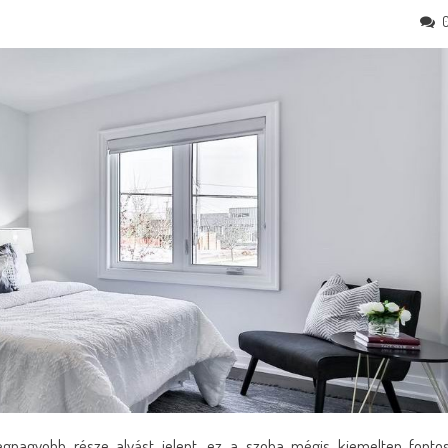
legnagyobb része alvást jelent, ez a szoba mégis kiemelten fonto