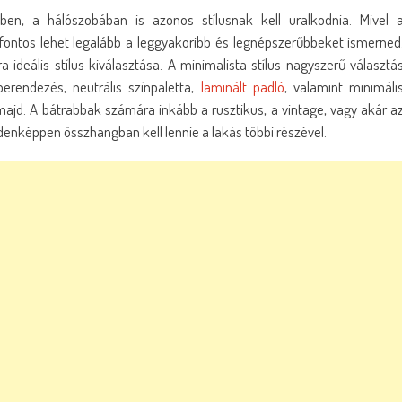
ben, a hálószobában is azonos stílusnak kell uralkodnia. Mivel 
, fontos lehet legalább a leggyakoribb és legnépszerűbbeket ismerned
ideális stílus kiválasztása. A minimalista stílus nagyszerű választá
berendezés, neutrális színpaletta,
laminált padló
, valamint minimáli
jd. A bátrabbak számára inkább a rusztikus, a vintage, vagy akár a
mindenképpen összhangban kell lennie a lakás többi részével.