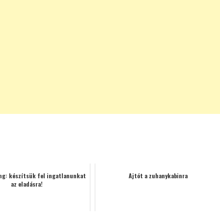
g: készítsük fel ingatlanunkat
Ajtót a zuhanykabinra
az eladásra!