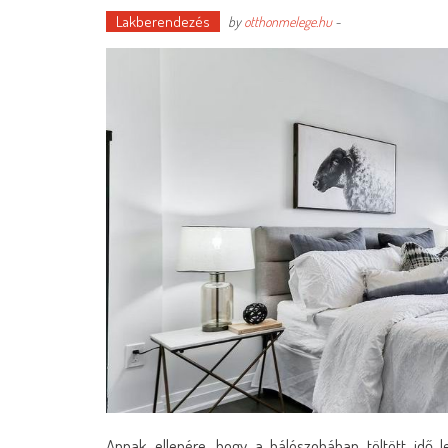
Lakberendezés
by
otthonmelege.hu
-
Annak ellenére, hogy a hálószobában töltött idő 