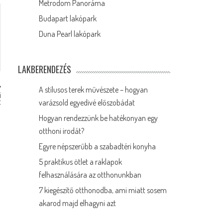
Metrodom Panoráma
Budapart lakópark
Duna Pearl lakópark
LAKBERENDEZÉS
A stílusos terek művészete – hogyan
i
t
varázsold egyedivé előszobádat
Hogyan rendezzünk be hatékonyan egy
otthoni irodát?
Egyre népszerűbb a szabadtéri konyha
5 praktikus ötlet a raklapok
felhasználására az otthonunkban
7 kiegészítő otthonodba, ami miatt sosem
akarod majd elhagyni azt