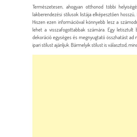
Természetesen, ahogyan otthonod többi helyiségé
lakberendezési stílusok listája elképesztően hosszú
Hiszen ezen információval könnyebb lesz a számodra 
lehet a visszafogottabbak számára. Egy letisztult 
dekoráció egységes és megnyugtató összhatást ad ma
ipari stílust ajánljuk. Bármelyik stílust is választod, 