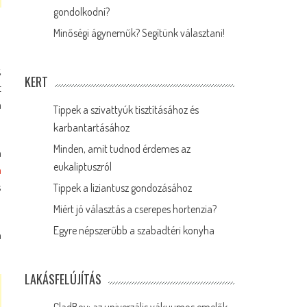
gondolkodni?
Minőségi ágyneműk? Segítünk választani!
,
KERT
t
a
Tippek a szivattyúk tisztításához és
karbantartásához
Minden, amit tudnod érdemes az
n
eukaliptuszról
m
s
Tippek a liziantusz gondozásához
Miért jó választás a cserepes hortenzia?
Egyre népszerűbb a szabadtéri konyha
a
LAKÁSFELÚJÍTÁS