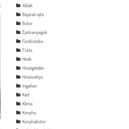
Ablak
0
Bejárati ajtó
Bútor
Építőanyagok
Fürdőszoba
Fűtés
Hírek
Hőszigetelés
Hőszivattyú
Ingatlan
Kert
Klíma
Konyha
Konyhabútor
s