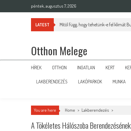
Skip
péntek, augusztus 7, 2026
to
content
Mitől függ, hogy tehetünk-e fel klímát 
LATEST
Otthon Melege
HÍREK
OTTHON
INGATLAN
KERT
KE
LAKBERENDEZÉS
LAKÓPARKOK
MUNKA
You are here
Home
>
Lakberendezés
>
A Tökéletes Hálószoba Berendezésének