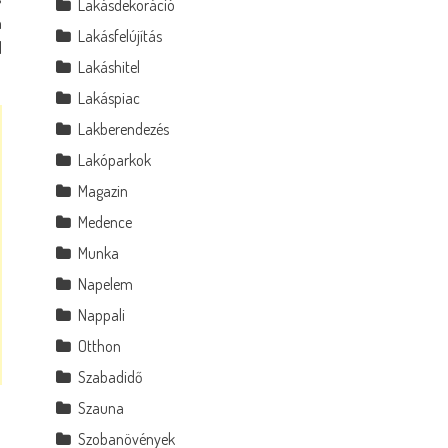
Lakásdekoráció
n
Lakásfelújítás
l
Lakáshitel
Lakáspiac
Lakberendezés
Lakóparkok
Magazin
Medence
Munka
Napelem
Nappali
Otthon
Szabadidő
Szauna
Szobanövények