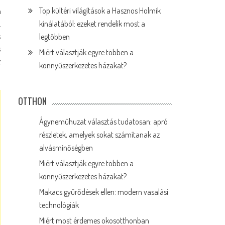
a
Top kültéri világítások a Hasznos Holmik
.
kínálatából: ezeket rendelik most a
s
legtöbben
s
Miért választják egyre többen a
z
könnyűszerkezetes házakat?
OTTHON
Ágyneműhuzat választás tudatosan: apró
részletek, amelyek sokat számítanak az
alvásminőségben
Miért választják egyre többen a
könnyűszerkezetes házakat?
Makacs gyűrődések ellen: modern vasalási
technológiák
Miért most érdemes okosotthonban