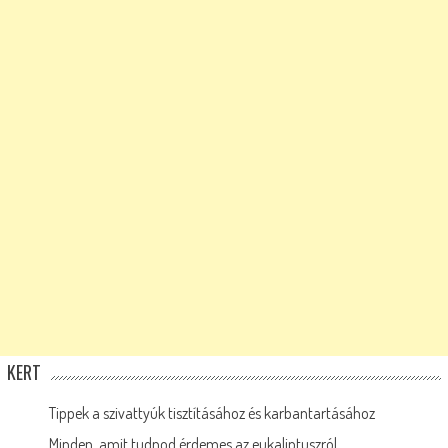
KERT
Tippek a szivattyúk tisztításához és karbantartásához
Minden, amit tudnod érdemes az eukaliptuszról