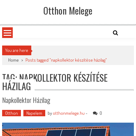
Skip
Otthon Melege
to
content
You are here
Home
>
Posts tagged "napkollektor készítése házilag"
TAG: NAPKOLLEKTOR KÉSZÍTÉSE
HÁZILAG
Napkollektor Házilag
Otthon
Napelem
by
otthonmelege.hu
-
0