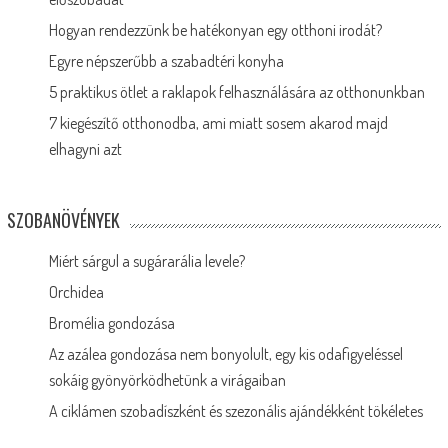
Hogyan rendezzünk be hatékonyan egy otthoni irodát?
Egyre népszerűbb a szabadtéri konyha
5 praktikus ötlet a raklapok felhasználására az otthonunkban
7 kiegészítő otthonodba, ami miatt sosem akarod majd
elhagyni azt
SZOBANÖVÉNYEK
Miért sárgul a sugárarália levele?
Orchidea
Bromélia gondozása
Az azálea gondozása nem bonyolult, egy kis odafigyeléssel
sokáig gyönyörködhetünk a virágaiban
A ciklámen szobadíszként és szezonális ajándékként tökéletes