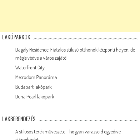
LAKÓPARKOK
Dagály Residence: Fiatalos stílusú otthonok központi helyen, de
mégis védve a város zajától
Waterfront City
Metrodom Panoráma
Budapart lakópark
Duna Pearl lakópark
LAKBERENDEZÉS
A stílusos terek művészete – hogyan varázsold egyedivé
előszobádat