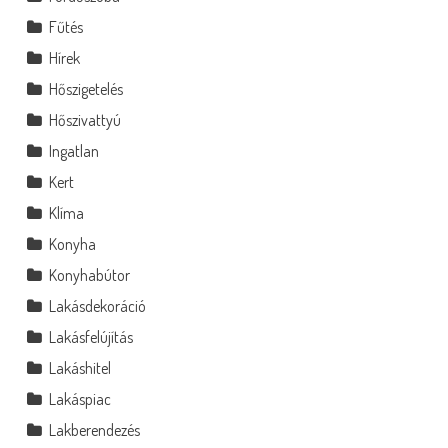
Fűtés
Hírek
Hőszigetelés
Hőszivattyú
Ingatlan
Kert
Klíma
Konyha
Konyhabútor
Lakásdekoráció
Lakásfelújítás
Lakáshitel
Lakáspiac
Lakberendezés