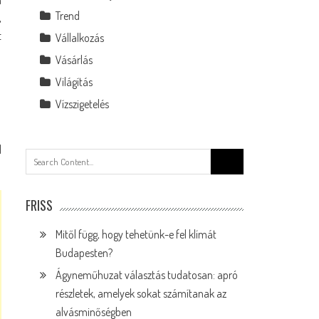
Trend
,
t
Vállalkozás
Vásárlás
Világítás
Vízszigetelés
l
Search
for:
FRISS
Mitől függ, hogy tehetünk-e fel klímát
Budapesten?
Ágyneműhuzat választás tudatosan: apró
részletek, amelyek sokat számítanak az
alvásminőségben