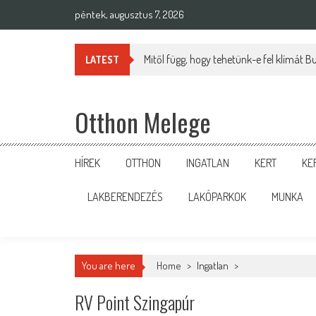
Skip
péntek, augusztus 7, 2026
to
content
Mitől függ, hogy tehetünk-e fel klímát 
LATEST
Otthon Melege
HÍREK
OTTHON
INGATLAN
KERT
KE
LAKBERENDEZÉS
LAKÓPARKOK
MUNKA
You are here
Home
>
Ingatlan
>
RV Point Szingapúr