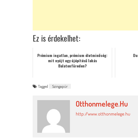
Ez is érdekelhet:
Prémium ingatlan, prémium életminőség:
Du
mit nyújt egy újépítésű lakás
Balatonfüreden?
Tagged
Szingapúr
Otthonmelege.hu
http://www.otthonmelege.hu