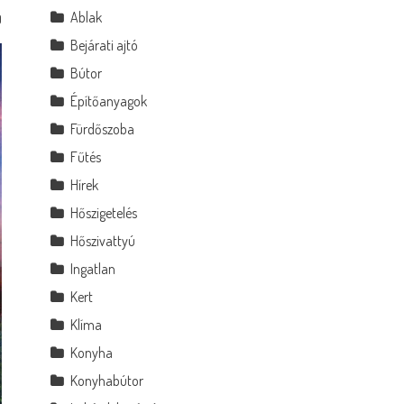
Ablak
0
Bejárati ajtó
Bútor
Építőanyagok
Fürdőszoba
Fűtés
Hírek
Hőszigetelés
Hőszivattyú
Ingatlan
Kert
Klíma
Konyha
Konyhabútor