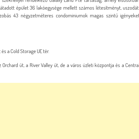
n átadott épület 36 lakóegysége mellett számos létesítményt, uszodát
lószobás 43 négyzetméteres condominiumok magas szintű igényeke
és a Cold Storage UE tér.
rchard út, a River Valley út, de a város üzleti központja és a Centra