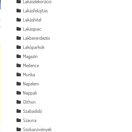
Lakásdekoráció
Lakásfelújítás
k
Lakáshitel
z
Lakáspiac
Lakberendezés
Lakóparkok
Magazin
Medence
Munka
Napelem
Nappali
Otthon
Szabadidő
Szauna
Szobanövények
n