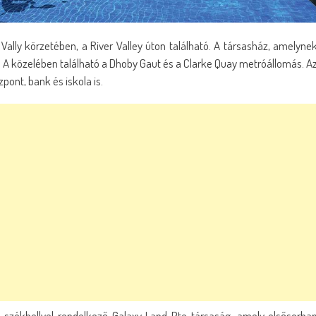
ally körzetében, a River Valley úton található. A társasház, amelyne
l. A közelében található a Dhoby Gaut és a Clarke Quay metróállomás. A
ont, bank és iskola is.
i székhellyel rendelkező Galaxy Land Pte társaság, amely elsősorba