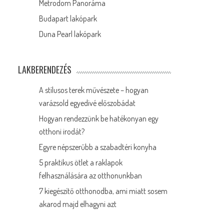
Metrodom Panoráma
Budapart lakópark
Duna Pearl lakópark
LAKBERENDEZÉS
A stílusos terek művészete – hogyan
varázsold egyedivé előszobádat
Hogyan rendezzünk be hatékonyan egy
otthoni irodát?
Egyre népszerűbb a szabadtéri konyha
5 praktikus ötlet a raklapok
felhasználására az otthonunkban
7 kiegészítő otthonodba, ami miatt sosem
akarod majd elhagyni azt