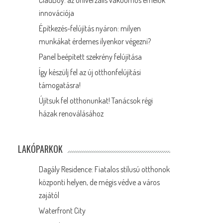
CladBoy: az univerzális vákuumos emelők
innovációja
Építkezés-felújítás nyáron: milyen
munkákat érdemes ilyenkor végezni?
Panel beépített szekrény felújítása
Így készülj fel az új otthonfelújítási
támogatásra!
Újítsuk fel otthonunkat! Tanácsok régi
házak renoválásához
LAKÓPARKOK
Dagály Residence: Fiatalos stílusú otthonok
központi helyen, de mégis védve a város
zajától
Waterfront City