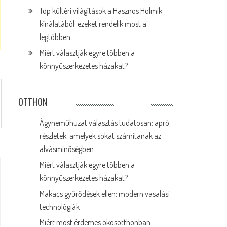
Top kültéri világítások a Hasznos Holmik
kínálatából: ezeket rendelik most a
legtöbben
Miért választják egyre többen a
könnyűszerkezetes házakat?
OTTHON
Ágyneműhuzat választás tudatosan: apró
részletek, amelyek sokat számítanak az
alvásminőségben
Miért választják egyre többen a
könnyűszerkezetes házakat?
Makacs gyűrődések ellen: modern vasalási
technológiák
Miért most érdemes okosotthonban