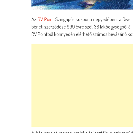
Az
RV Point
Szingapúr központi negyedében, a River V
bérleti szerződése 999 évre szól, 36 lakóegységből ál
RV Pointból könnyedén elérhető számos bevásárló közp
A hét emelet magas projekt fejlesztője a szingapúr