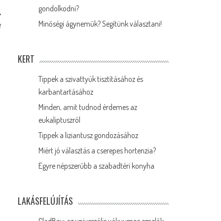
gondolkodni?
Minőségi ágyneműk? Segítünk választani!
e
KERT
Tippek a szivattyúk tisztításához és
karbantartásához
Minden, amit tudnod érdemes az
eukaliptuszról
Tippek a liziantusz gondozásához
Miért jó választás a cserepes hortenzia?
Egyre népszerűbb a szabadtéri konyha
LAKÁSFELÚJÍTÁS