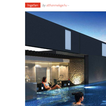
Ingatlan
by
otthonmelege.hu
-