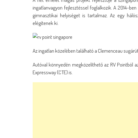
ingatlanvagyon fejlesztéssel foglalkozik. A 2014-be
gimnasztikai helyiséget is tartalmaz. Az egy há
elégítenek ki.
Az ingatlan közelében található a Clemenceau sugárút 
Autóval könnyedén megközelíthető az RV Pointból az O
Expressway (CTE) is.