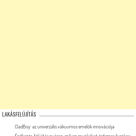
LAKÁSFELÚJÍTÁS
CladBoy: az univerzális vákuumos emelők innovációja