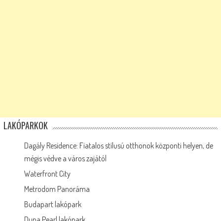
LAKÓPARKOK
Dagály Residence: Fiatalos stílusú otthonok központi helyen, de
mégis védve a város zajától
Waterfront City
Metrodom Panoráma
Budapart lakópark
Duna Pearl lakópark