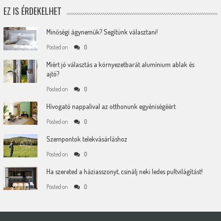
EZ IS ÉRDEKELHET
Minőségi ágyneműk? Segítünk választani!
Posted on
0
Miért jó választás a környezetbarát alumínium ablak és
ajtó?
Posted on
0
Hívogató nappalival az otthonunk egyéniségéért
Posted on
0
Szempontok telekvásárláshoz
Posted on
0
Ha szereted a háziasszonyt, csinálj neki ledes pultvilágítást!
Posted on
0