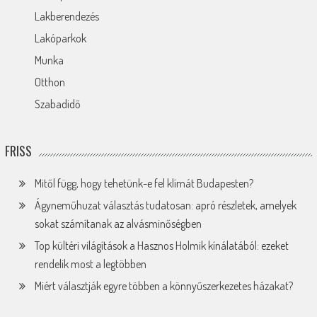
Lakberendezés
Lakóparkok
Munka
Otthon
Szabadidő
FRISS
Mitől függ, hogy tehetünk-e fel klímát Budapesten?
Ágyneműhuzat választás tudatosan: apró részletek, amelyek
sokat számítanak az alvásminőségben
Top kültéri világítások a Hasznos Holmik kínálatából: ezeket
rendelik most a legtöbben
Miért választják egyre többen a könnyűszerkezetes házakat?