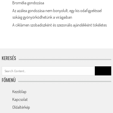
Bromélia gondozása
Az azálea gondozása nem bonyolult, egy kis odafigyeléssel
sokáig gyönyörködhetünk a virágaiban
A ciklámen szobadíszként és szezonális ajándékként tökéletes
KERESÉS
Search
for:
FŐMENÜ
Kezdőlap
Kapcsolat
Oldaltérkép