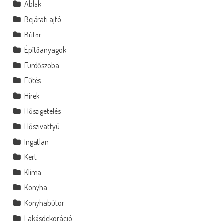
Ablak
Bejárati ajtó
Bútor
Építőanyagok
Fürdőszoba
Fűtés
Hírek
Hőszigetelés
Hőszivattyú
Ingatlan
Kert
Klíma
Konyha
Konyhabútor
Lakásdekoráció