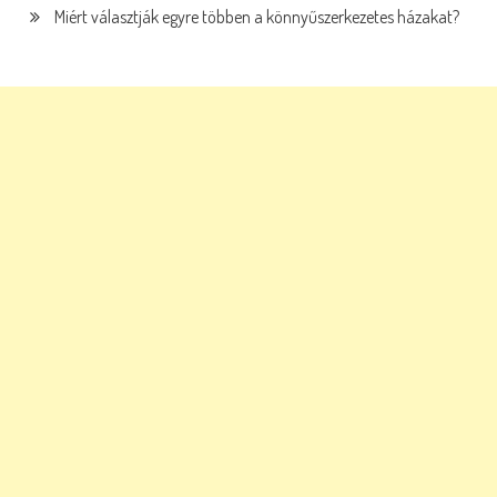
Miért választják egyre többen a könnyűszerkezetes házakat?