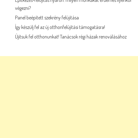
Építkezés-felújítás nyáron: milyen munkákat érdemes ilyenkor
végezni?
Panel beépített szekrény felújítása
Így készülj fel az új otthonfelújítási támogatásra!
Újítsuk fel otthonunkat! Tanácsok régi házak renoválásához