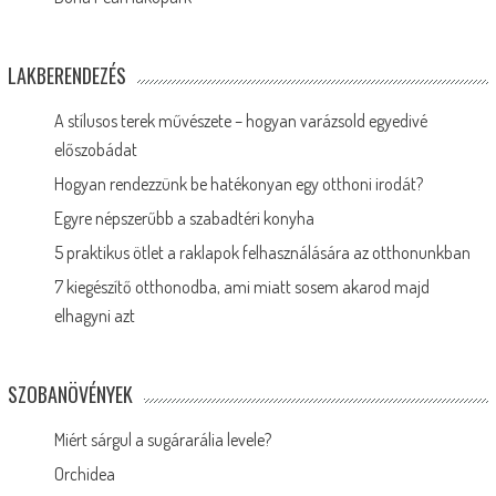
LAKBERENDEZÉS
A stílusos terek művészete – hogyan varázsold egyedivé
előszobádat
Hogyan rendezzünk be hatékonyan egy otthoni irodát?
Egyre népszerűbb a szabadtéri konyha
5 praktikus ötlet a raklapok felhasználására az otthonunkban
7 kiegészítő otthonodba, ami miatt sosem akarod majd
elhagyni azt
SZOBANÖVÉNYEK
Miért sárgul a sugárarália levele?
Orchidea