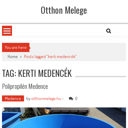
Skip
Otthon Melege
to
content
You are here
Home
>
Posts tagged "kerti medencék"
TAG: KERTI MEDENCÉK
Polipropilén Medence
Medence
by
otthonmelege.hu
-
0