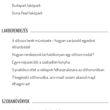
Budapart lakópark
Duna Pearl lakópark
LAKBERENDEZÉS
A stílusos terek művészete – hogyan varázsold egyedivé
előszobádat
Hogyan rendezzünk be hatékonyan egy otthoni irodát?
Egyre népszerűbb a szabadtéri konyha
5 praktikus ötlet a raklapok felhasználására az otthonunkban
7 kiegészítő otthonodba, ami miatt sosem akarod majd
elhagyni azt
SZOBANÖVÉNYEK