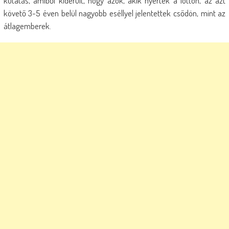
kutatás, amiből kiderült, hogy azok, akik nyertek a lottón, az azt
követő 3-5 éven belül nagyobb eséllyel jelentettek csődön, mint az
átlagemberek.