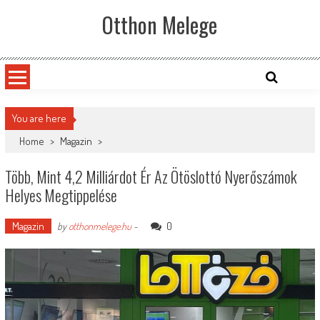
Skip
Otthon Melege
to
content
You are here
Home
>
Magazin
>
Több, Mint 4,2 Milliárdot Ér Az Ötöslottó Nyerőszámok
Helyes Megtippelése
Magazin
0
by
otthonmelege.hu
-