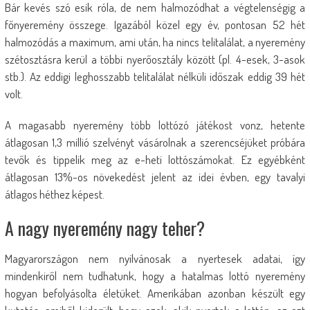
Bár kevés szó esik róla, de nem halmozódhat a végtelenségig a
főnyeremény összege. Igazából közel egy év, pontosan 52 hét
halmozódás a maximum, ami után, ha nincs telitalálat, a nyeremény
szétosztásra kerül a többi nyerőosztály között (pl. 4-esek, 3-asok
stb.). Az eddigi leghosszabb telitalálat nélküli időszak eddig 39 hét
volt.
A magasabb nyeremény több lottózó játékost vonz, hetente
átlagosan 1,3 millió szelvényt vásárolnak a szerencséjüket próbára
tevők és tippelik meg az e-heti lottószámokat. Ez egyébként
átlagosan 13%-os növekedést jelent az idei évben, egy tavalyi
átlagos héthez képest.
A nagy nyeremény nagy teher?
Magyarországon nem nyilvánosak a nyertesek adatai, így
mindenkiről nem tudhatunk, hogy a hatalmas lottó nyeremény
hogyan befolyásolta életüket. Amerikában azonban készült egy