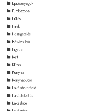
Építőanyagok
Fürdőszoba
Fűtés
Hírek
Hőszigetelés
Hőszivattyú
Ingatlan
Kert
Klíma
Konyha
Konyhabútor
Lakásdekoráció
Lakásfelújítás
Lakáshitel
Lakáspiac