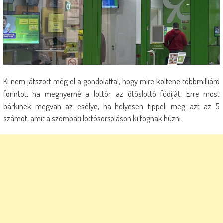
Ki nem játszott még el a gondolattal, hogy mire költene többmilliárd
forintot, ha megnyerné a lottón az ötöslottó fődíját. Erre most
bárkinek megvan az esélye, ha helyesen tippeli meg azt az 5
számot, amit a szombati lottósorsoláson ki fognak húzni.