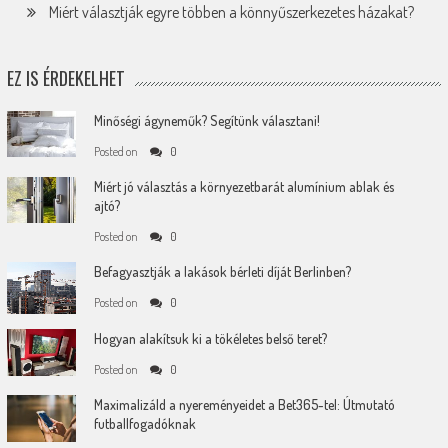
Miért választják egyre többen a könnyűszerkezetes házakat?
EZ IS ÉRDEKELHET
Minőségi ágyneműk? Segítünk választani!
Posted on
0
Miért jó választás a környezetbarát alumínium ablak és
ajtó?
Posted on
0
Befagyasztják a lakások bérleti díját Berlinben?
Posted on
0
Hogyan alakítsuk ki a tökéletes belső teret?
Posted on
0
Maximalizáld a nyereményeidet a Bet365-tel: Útmutató
futballfogadóknak