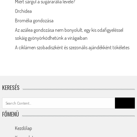
Miért sárgul a sugárarália levele?
Orchidea
Bromélia gondozása
Az azálea gondozása nem bonyolult, egy kis odafigyeléssel
sokáig gyönyörködhetünk a virágaiban
A ciklámen szobadíszként és szezonális ajándékként tökéletes
KERESÉS
Search
for:
FŐMENÜ
Kezdőlap