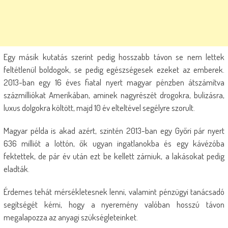
Egy másik kutatás szerint pedig hosszabb távon se nem lettek
feltétlenül boldogok, se pedig egészségesek ezeket az emberek.
2013-ban egy 16 éves fiatal nyert magyar pénzben átszámítva
százmilliókat Amerikában, aminek nagyrészét drogokra, bulizásra,
luxus dolgokra költött, majd 10 év elteltével segélyre szorult.
Magyar példa is akad azért, szintén 2013-ban egy Győri pár nyert
636 milliót a lottón, ők ugyan ingatlanokba és egy kávézóba
fektettek, de pár év után ezt be kellett zárniuk, a lakásokat pedig
eladták.
Érdemes tehát mérsékletesnek lenni, valamint pénzügyi tanácsadó
segítségét kérni, hogy a nyeremény valóban hosszú távon
megalapozza az anyagi szükségleteinket.