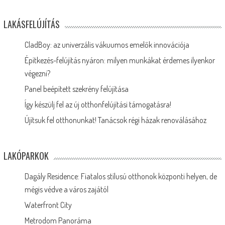
LAKÁSFELÚJÍTÁS
CladBoy: az univerzális vákuumos emelők innovációja
Építkezés-felújítás nyáron: milyen munkákat érdemes ilyenkor
végezni?
Panel beépített szekrény felújítása
Így készülj fel az új otthonfelújítási támogatásra!
Újítsuk fel otthonunkat! Tanácsok régi házak renoválásához
LAKÓPARKOK
Dagály Residence: Fiatalos stílusú otthonok központi helyen, de
mégis védve a város zajától
Waterfront City
Metrodom Panoráma